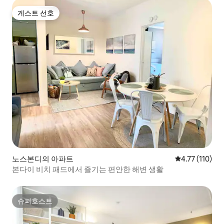
게스트 선호
게스트 선호
노스본디의 아파트
평점 4.77점(5
4.77 (110)
본다이 비치 패드에서 즐기는 편안한 해변 생활
슈퍼호스트
슈퍼호스트