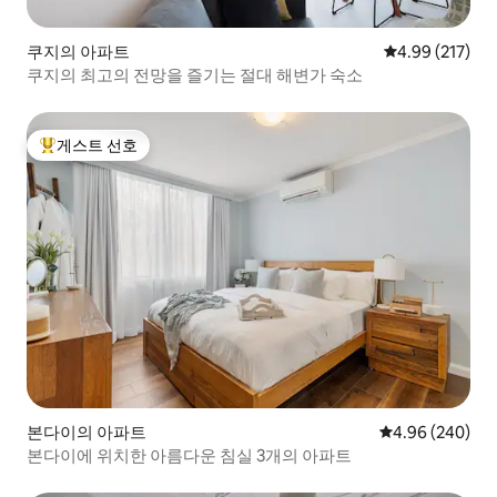
쿠지의 아파트
평점 4.99점(5점
4.99 (217)
쿠지의 최고의 전망을 즐기는 절대 해변가 숙소
게스트 선호
상위 게스트 선호
본다이의 아파트
평점 4.96점(5점
4.96 (240)
본다이에 위치한 아름다운 침실 3개의 아파트