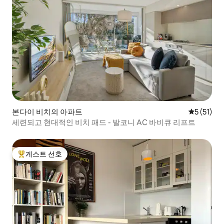
본다이 비치의 아파트
평점 5점(5
5 (51)
세련되고 현대적인 비치 패드 - 발코니 AC 바비큐 리프트
게스트 선호
상위 게스트 선호