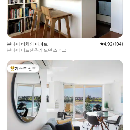
본다이 비치의 아파트
평점 4.92점(5점
4.92 (104)
본다이 미드센추리 모던 스너그
게스트 선호
상위 게스트 선호