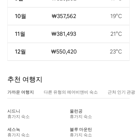
10월
₩357,562
19°C
11월
₩381,493
21°C
12월
₩550,420
23°C
추천 여행지
가까운 여행지
다른 유형의 에어비앤비 숙소
근처 인기 관광
시드니
울런공
휴가지 숙소
휴가지 숙소
세스녹
블루 마운틴
휴가지 숙소
휴가지 숙소