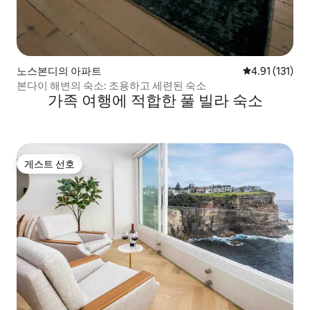
노스본디의 아파트
평점 4.91점(5
4.91 (131)
본다이 해변의 숙소: 조용하고 세련된 숙소
가족 여행에 적합한 풀 빌라 숙소
게스트 선호
게스트 선호