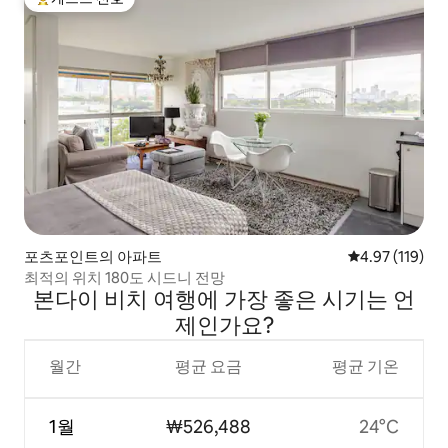
상위 게스트 선호
포츠포인트의 아파트
평점 4.97점(5
4.97 (119)
최적의 위치 180도 시드니 전망
본다이 비치 여행에 가장 좋은 시기는 언
제인가요?
월간
평균 요금
평균 기온
1월
₩526,488
24°C