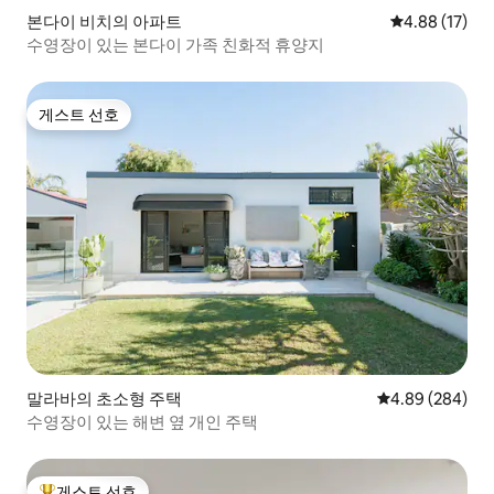
본다이 비치의 아파트
평점 4.88점(5
4.88 (17)
수영장이 있는 본다이 가족 친화적 휴양지
게스트 선호
게스트 선호
말라바의 초소형 주택
평점 4.89점(5점
4.89 (284)
수영장이 있는 해변 옆 개인 주택
게스트 선호