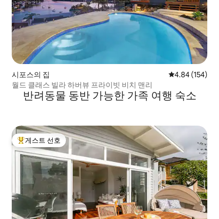
시포스의 집
평점 4.84점(5점
4.84 (154)
월드 클래스 빌라 하버뷰 프라이빗 비치 맨리
반려동물 동반 가능한 가족 여행 숙소
게스트 선호
상위 게스트 선호