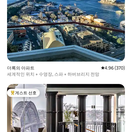
더록의 아파트
평점 4.96점(5점
4.96 (370)
세계적인 위치 + 수영장, 스파 + 하버브리지 전망
게스트 선호
상위 게스트 선호