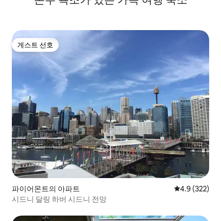
게스트 선호
게스트 선호
파이어몬트의 아파트
평점 4.9점(5점
4.9 (322)
시드니 달링 하버 시드니 전망