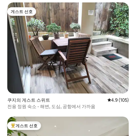
게스트 선호
게스트 선호
쿠지의 게스트 스위트
평점 4.9점(5점
4.9 (105)
전용 정원 숙소 - 해변, 도심, 공항에서 가까움
게스트 선호
상위 게스트 선호