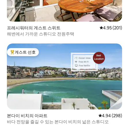
프레시워터의 게스트 스위트
평점 4.95점(5점
4.95 (201)
해변에서 가까운 스튜디오 전원주택
게스트 선호
상위 게스트 선호
본다이 비치의 아파트
평점 4.94점(5점
4.94 (298)
바다 전망을 즐길 수 있는 본다이 비치의 넓은 스튜디오