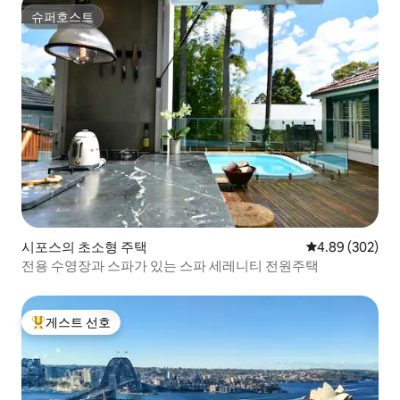
슈퍼호스트
슈퍼호스트
시포스의 초소형 주택
평점 4.89점(5점
4.89 (302)
전용 수영장과 스파가 있는 스파 세레니티 전원주택
게스트 선호
상위 게스트 선호