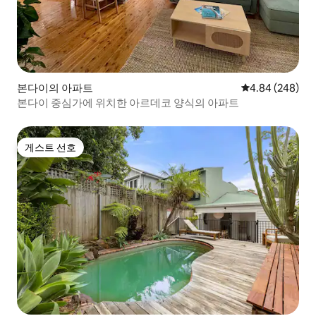
본다이의 아파트
평점 4.84점(5점
4.84 (248)
본다이 중심가에 위치한 아르데코 양식의 아파트
게스트 선호
게스트 선호