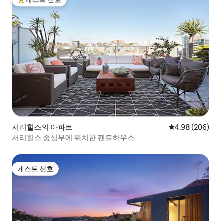
상위 게스트 선호
서리힐스의 아파트
평점 4.98점(5점
4.98 (206)
서리힐스 중심부에 위치한 펜트하우스
게스트 선호
게스트 선호