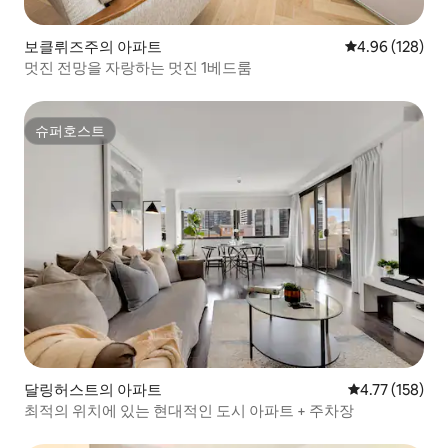
보클뤼즈주의 아파트
평점 4.96점(5점
4.96 (128)
멋진 전망을 자랑하는 멋진 1베드룸
슈퍼호스트
슈퍼호스트
달링허스트의 아파트
평점 4.77점(5
4.77 (158)
최적의 위치에 있는 현대적인 도시 아파트 + 주차장