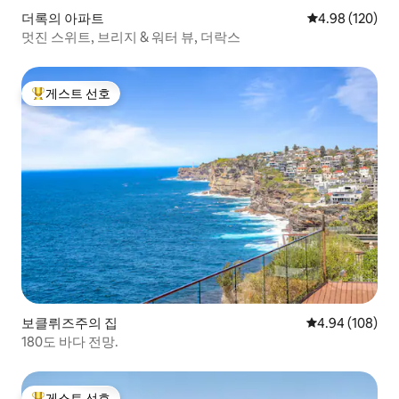
더록의 아파트
평점 4.98점(5점
4.98 (120)
멋진 스위트, 브리지 & 워터 뷰, 더락스
게스트 선호
상위 게스트 선호
보클뤼즈주의 집
평점 4.94점(5점
4.94 (108)
180도 바다 전망.
게스트 선호