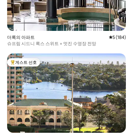
더록의 아파트
평점 5점(5점
5 (184)
슈프림 시드니 록스 스위트 + 멋진 수영장 전망
게스트 선호
상위 게스트 선호