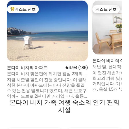
게스트 선호
게스트 선호
상위 게스트 선호
게스트 선호
본다이 비치의 아
해변 옆, 현대적인 침
본다이 비치의 아파트
평점 4.94점(5점 만점), 후기 185
4.94 (185)
개 및 조용함
이 멋진 해변가 아파트
본다이 비치 맞은편에 위치한 침실 2개의 스
최고의 카페 및 레
플래시. 전망이 좋은 발코니
지금 시즌별 할인이 진행 중입니다. 이 클래
거리입니다. 가족 친화적으로! 특징 * 침실 3
식한 본다이 아파트에는 바다 전망을 즐길
개, 욕실 1.5개 *
수 있는 전용 발코니가 있으며, 해변 보호구
용 차고 주차장 * 해변, 최고의 카페 + 레스
역까지 도보로 2분 미만 거리입니다. 훌륭
토랑까지 도보 3분 
본다이 비치 가족 여행 숙소의 인기 편의
한 카페에서 몇 초 거리에 있습니다. 슈퍼마
놀이터가 있으며, 
켓, 병 판매점, 젤라토 바, 패션 부티크까지
시설
습니다. * 고급 지
몇 분 거리 커플, 싱글, 가족 단위 및 친구 단
샴푸, 린스, 스타일링
체 여행객에게 적합한 침실 2개의 아파트
다이 마켓 5분 * 노스 본다이 골프 클럽 5분 *
로, 킹사이즈 침대, 퀸사이즈 침대, 싱글 침
CBD 20분 파티, 모임, 이벤트 또는 흡연 금
대를 다양하게 배치할 수 있습니다. 버스나