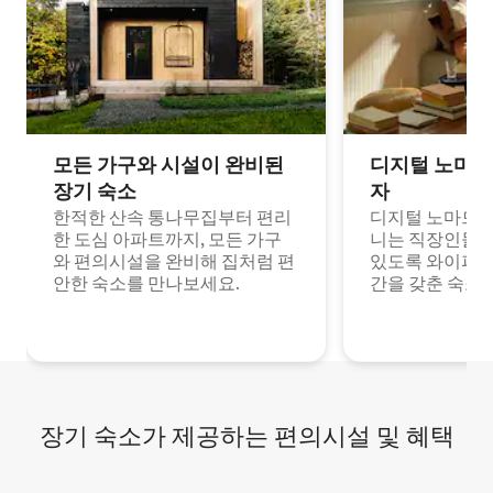
모든 가구와 시설이 완비된
디지털 노마드
장기 숙소
자
한적한 산속 통나무집부터 편리
디지털 노마드나
한 도심 아파트까지, 모든 가구
니는 직장인들이
와 편의시설을 완비해 집처럼 편
있도록 와이파이
안한 숙소를 만나보세요.
간을 갖춘 숙소
장기 숙소가 제공하는 편의시설 및 혜택