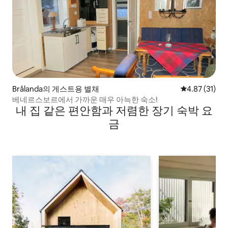
Brålanda의 게스트용 별채
평점 4.87점(5
4.87 (31)
베네르스보르에서 가까운 매우 아늑한 숙소!
내 집 같은 편안함과 저렴한 장기 숙박 요
금