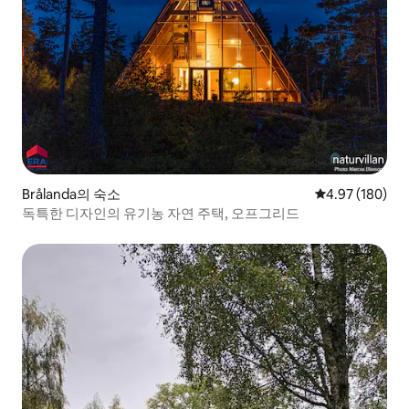
Brålanda의 숙소
평점 4.97점(5점
4.97 (180)
독특한 디자인의 유기농 자연 주택, 오프그리드