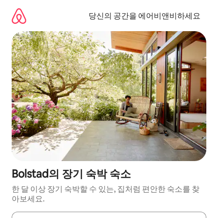
콘
텐
당신의 공간을 에어비앤비하세요
츠
로
바
로
가
기
Bolstad의 장기 숙박 숙소
한 달 이상 장기 숙박할 수 있는, 집처럼 편안한 숙소를 찾
아보세요.