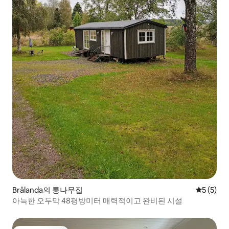
Brålanda의 통나무집
평점 5점(
5 (5)
아늑한 오두막 48평방미터 매력적이고 완비된 시설