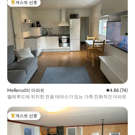
게스트 선호
상위 게스트 선호
Mellerud의 아파트
평점 4.86점(5
4.86 (74)
멜레루드에 위치한 전용 테라스가 있는 가족 친화적인 아파트
게스트 선호
상위 게스트 선호