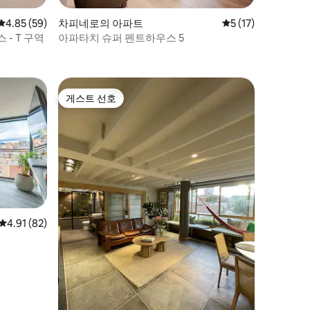
평점 4.85점(5점 만점), 후기 59개
4.85 (59)
차피네로의 아파트
평점 5점(5점 만점),
5 (17)
스 - T 구역
아파타치 슈퍼 펜트하우스 5
게스트 선호
게스트 선호
평점 4.91점(5점 만점), 후기 82개
4.91 (82)