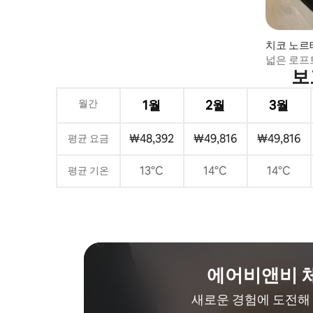
치코 노르
넓은 로프트
보
월간
1월
2월
3월
₩48,392
₩49,816
₩49,816
평균 요금
13°C
14°C
14°C
평균 기온
에어비앤비 
새로운 경험에 도전해 