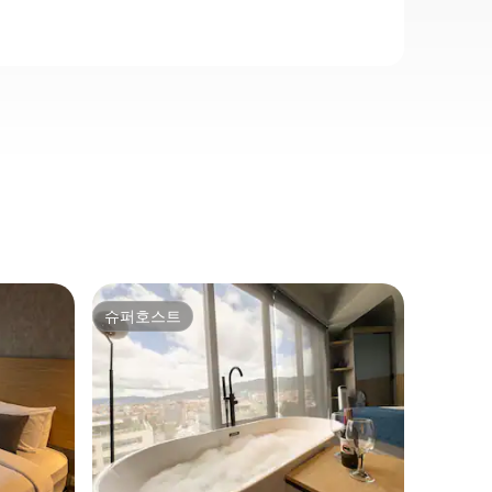
치코 노
슈퍼호스트
게스트
슈퍼호스트
상위 게
가을 엠버 
장
오텀 엠버
다. 이곳
스파의 고
모든 티크
모든 잎이
추고 내부
었습니다.