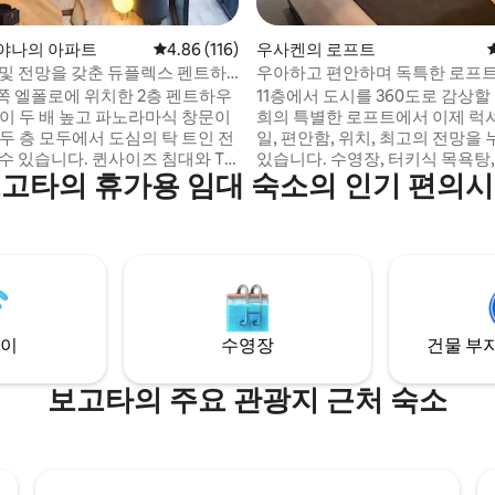
후기 248개
야나의 아파트
평점 4.86점(5점 만점), 후기 116개
4.86 (116)
우사켄의 로프트
 및 전망을 갖춘 듀플렉스 펜트하
우아하고 편안하며 독특한 로프
 폴로
쪽 엘폴로에 위치한 2층 펜트하우
11층에서 도시를 360도로 감상할
장이 두 배 높고 파노라마식 창문이
희의 특별한 로프트에서 이제 럭셔
두 층 모두에서 도심의 탁 트인 전
일, 편안함, 위치, 최고의 전망을 
수 있습니다. 퀸사이즈 침대와 TV
있습니다. 수영장, 터키식 목욕탕,
고타의 휴가용 임대 숙소의 인기 편의
침실 2개에서 게스트 4명을 수용할
공동 작업 공간, 레스토랑, 회의실
. 욕실 2개, 시설이 완비된 주방,
대적인 건물에 위치해 있어 모든 
 업무 공간, 초고속 와이파이가 있
비되어 있으며, 일하는 동안 휴식
망이 좋은 발코니. 엘 비레이 공원
에 이상적입니다. 놓칠 수 없는 경
7분, 파르케 93까지 차로 8분, 소
100의 비즈니스 지역까지 몇 걸음
12분, 공항까지 25분. 출입구에 24
으며, 쉽게 접근할 수 있고 주차 
 경비원이 있고, 공동 작업 공간과
니다. (숙소 이용규칙을 검토하는
용 테라스가 있는 건물입니다. 세탁
합니다 – 추가 규칙)
이
수영장
건물 부지
 유료로 이용하실 수 있습니다.
보고타의 주요 관광지 근처 숙소