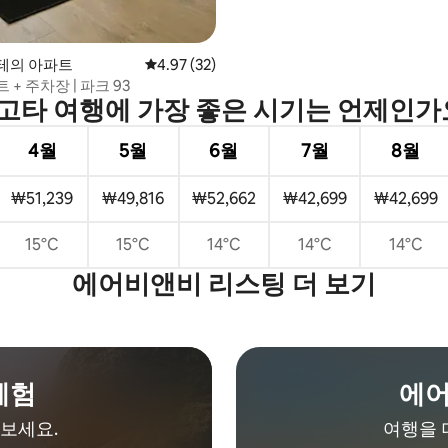
테의 아파트
평점 4.97점(5점 만점), 후기 32개
4.97 (32)
 + 주차장 | 파크 93
고타 여행에 가장 좋은 시기는 언제인가
4월
5월
6월
7월
8월
₩51,239
₩49,816
₩52,662
₩42,699
₩42,699
15°C
15°C
14°C
14°C
14°C
에어비앤비 리스팅 더 보기
체험
에어
보세요.
여행을 