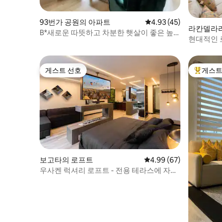
93번가 공원의 아파트
평점 4.93점(5점 만점),
4.93 (45)
라칸델라
B*새로운 따뜻하고 차분한 햇살이 좋은 높
현대적인 
은 층의 로프트 580ft²/55m2
지역
게스트 선호
게스트
게스트 선호
상위 게
보고타의 로프트
평점 4.99점(5점 만점),
4.99 (67)
우사켄 럭셔리 로프트 - 전용 테라스에 자쿠
지 있음