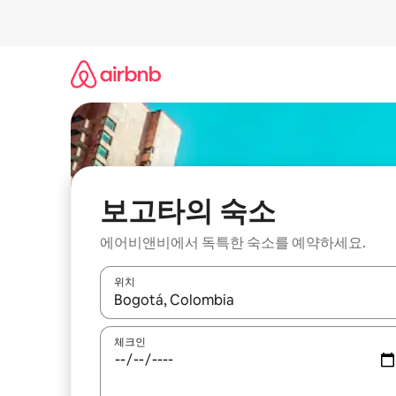
콘
텐
츠
로
바
로
가
기
보고타의 숙소
에어비앤비에서 독특한 숙소를 예약하세요.
위치
결과가 나오면 위·아래 화살표 키를 사용하거나 터치
체크인