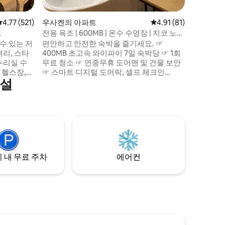
화면으로 
서 몸을 
평점 4.77점(5점 만점), 후기 521개
4.77 (521)
우사켄의 아파트
평점 4.91점(5점 만점),
4.91 (81)
이 공간은
만들 수 
트
전용 욕조 | 600MB | 온수 수영장 | 치코 노르
안하게 머
테
 수 있는 저
편안하고 안전한 숙박을 즐기세요. ☞
리, 스타
400MB 초고속 와이파이 7일 숙박당 ☞ 1회
누리실 수
무료 청소 ☞ 연중무휴 도어맨 및 건물 보안
 헬스장,
☞ 스마트 디지털 도어락, 셀프 체크인
시설
이 있는 현
Park93까지 ☞ 도보로 10분 ☞ 숙소 내 무료
시설이 완
주차 ☞ 13층 ☞ 모든 게스트와 방문객은 체
을 취하기
크인 전에 여권 또는 Cédula(콜롬비아 신분
험! 칼레
증) 사진을 보내야 합니다. (전체 정보는 숙
 거리에 있
소 이용규칙을 확인하세요) ☞ 편의시설 이
공간이 있습
용 가능 여부와 일정은 게스트 액세스에서
 것이 중요
확인하세요. ☞ 규모: 25㎡ 편안하게 둘러보
세요 😁
 내 무료 주차
에어컨