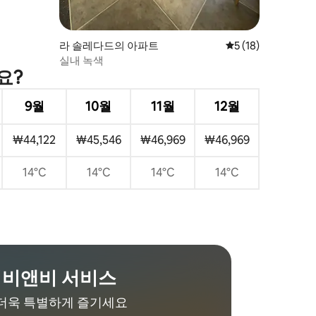
라 솔레다드의 아파트
평점 5점(5점 만점),
5 (18)
실내 녹색
요?
9월
10월
11월
12월
₩44,122
₩45,546
₩46,969
₩46,969
14°C
14°C
14°C
14°C
비앤비 서비스
더욱 특별하게 즐기세요