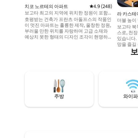
치코 노르테의 아파트
평점 4.9점(5점 만점), 
4.9 (248)
보고타 최고의 지역에 위치한 정원이 포함
라 카스테
된 아파트
호평받는 건축가 프란츠 아돌프스의 작품인
더블 높이
이 멋진 아파트는 훌륭한 제작, 울창한 정원,
우스 • 엘
보고타 북
부러울 만한 위치를 자랑하며 고급 소재와
스로, 천
예상치 못한 형태의 디자인 조각이 현명하
있습니다. 
게 조합되어 있습니다. 음식을 준비하기 위
망을 즐길 
한 모든 조리 도구가 갖춰진 아파트입니다.
보
가 있는 
청소 및 요리 서비스가 제공됩니다. 하루 5
수 있습니다
만 페소입니다. 아파트는 93 공원까지 도보
식사 공간,
로 5분, 엘 치코 공원까지 2분 거리에 있으며
습니다. 전
이 지역은 레스토랑과 즐길 거리로 가득합
까지 도보 
니다. 게스트는 아파트 전체를 사용할 수 있
나 T까지 
습니다. 청소 서비스, 요리, 세탁 등, 하루 6
시간 보안
만 콜롬비아페소의 비용 수많은 공원, 자전
360° 공
거 도로, 활기찬 상업 지역에서 도보로 몇 분
주방
와이파
및 주차는
거리에 있는 이 고급 아파트는 다양한 문화
및 레저 시설이 있는 평화로운 오아시스입
니다. 7번 도로에 도시 버스 정류장이 있습
니다. 지역 전체에서 자전거를 타기 쉽고 안
전합니다. SITP 앱을 다운로드하고 도시를
둘러보세요. 아파트의 위치는 비즈니스나
레저에 완벽합니다.