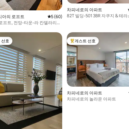
차피네로의 아파트
 후기 45개
82T 빌딩-501 3BR 자쿠지 & 테라
리아의 로프트
평점 5점(5점 만점), 후기 60개
5 (60)
로프트, 전망-타운-라 칸델라리아
 선호
게스트 선호
스트 선호
상위 게스트 선호
 후기 67개
차피네로의 아파트
차피네로의 놀라운 아파트