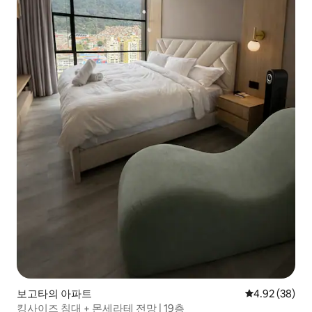
보고타의 아파트
평점 4.92점(5
4.92 (38)
킹사이즈 침대 + 몬세라테 전망 | 19층