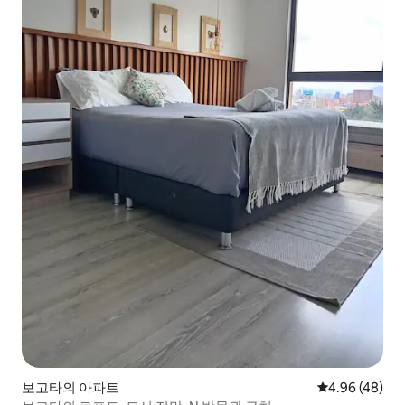
보고타의 아파트
평점 4.96점(5
4.96 (48)