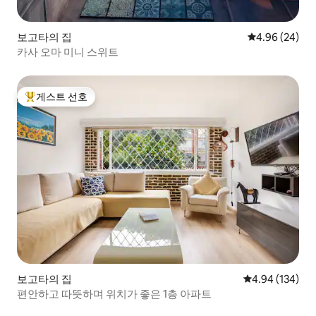
보고타의 집
평점 4.96점(5
4.96 (24)
카사 오마 미니 스위트
게스트 선호
상위 게스트 선호
보고타의 집
평점 4.94점(5점
4.94 (134)
편안하고 따뜻하며 위치가 좋은 1층 아파트