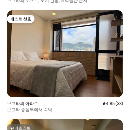
보고타의 로프트, 도시 전망, N 박물관 근처
게스트 선호
게스트 선호
보고타의 아파트
평점 4.85점(5
4.85 (33)
보고타 중심부에서 숙박
슈퍼호스트