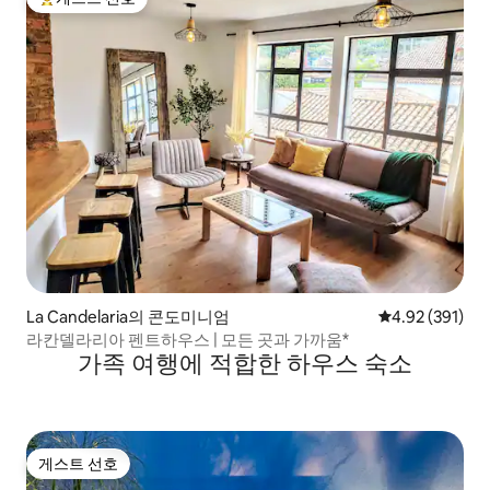
상위 게스트 선호
La Candelaria의 콘도미니엄
평점 4.92점(5점
4.92 (391)
라칸델라리아 펜트하우스 | 모든 곳과 가까움*
가족 여행에 적합한 하우스 숙소
게스트 선호
게스트 선호