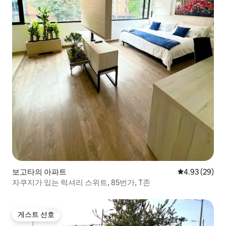
보고타의 아파트
평점 4.93점(5
4.93 (29)
자쿠지가 있는 럭셔리 스위트, 85번가, T존
게스트 선호
게스트 선호