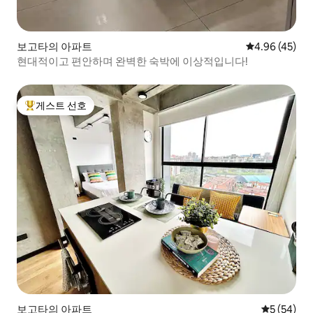
보고타의 아파트
평점 4.96점(5
4.96 (45)
현대적이고 편안하며 완벽한 숙박에 이상적입니다!
게스트 선호
상위 게스트 선호
보고타의 아파트
평점 5점(5
5 (54)