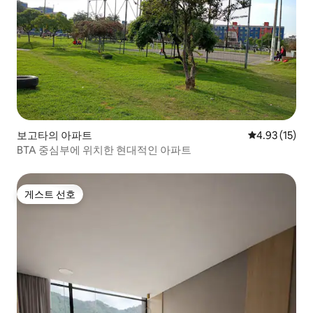
보고타의 아파트
평점 4.93점(5
4.93 (15)
BTA 중심부에 위치한 현대적인 아파트
게스트 선호
게스트 선호