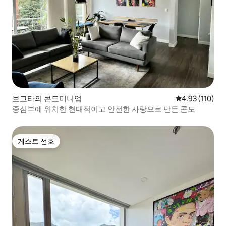
보고타의 콘도미니엄
평점 4.93점(5
4.93 (110)
중심부에 위치한 현대적이고 안전한 사랑으로 만든 콘도
게스트 선호
게스트 선호