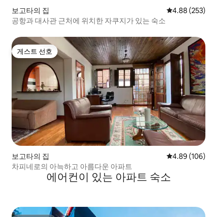
보고타의 집
평점 4.88점(5점
4.88 (253)
공항과 대사관 근처에 위치한 자쿠지가 있는 숙소
게스트 선호
게스트 선호
보고타의 집
평점 4.89점(5점
4.89 (106)
차피네로의 아늑하고 아름다운 아파트
에어컨이 있는 아파트 숙소