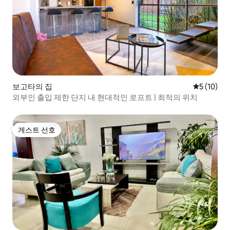
보고타의 집
평점 5점(5
5 (10)
외부인 출입 제한 단지 내 현대적인 로프트 | 최적의 위치
게스트 선호
게스트 선호