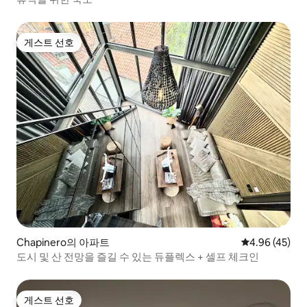
게스트 선호
게스트 선호
Chapinero의 아파트
평점 4.96점(5
4.96 (45)
도시 및 산 전망을 즐길 수 있는 듀플렉스 + 셀프 체크인
게스트 선호
게스트 선호