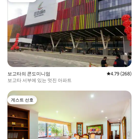
게스트 선호
보고타의 콘도미니엄
평점 4.79점(5점
4.79 (268)
보고타 서부에 있는 멋진 아파트
게스트 선호
게스트 선호