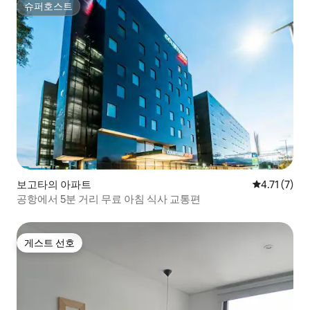
슈퍼호스트
슈퍼호스트
보고타의 아파트
평점 4.71점
4.71 (7)
공항에서 5분 거리 무료 아침 식사 교통편
게스트 선호
게스트 선호