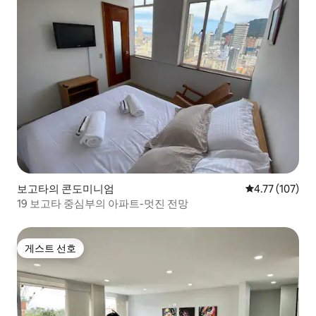
보고타의 콘도미니엄
평점 4.77점(5
4.77 (107)
19 보고타 중심부의 아파트-멋진 전망
게스트 선호
게스트 선호