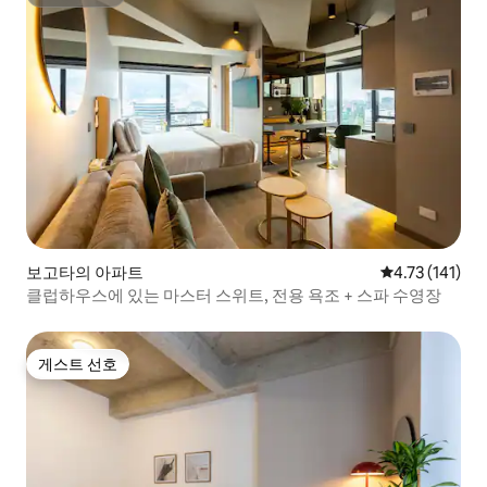
슈퍼호스트
보고타의 아파트
평점 4.73점(5
4.73 (141)
클럽하우스에 있는 마스터 스위트, 전용 욕조 + 스파 수영장
게스트 선호
게스트 선호