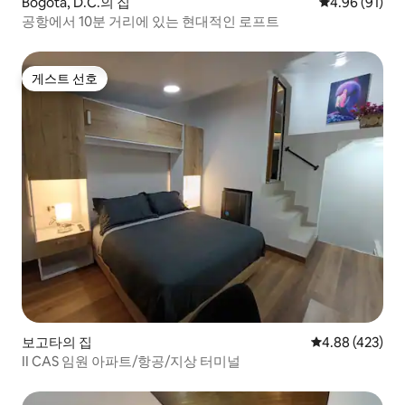
Bogotá, D.C.의 집
평점 4.96점(5
4.96 (91)
공항에서 10분 거리에 있는 현대적인 로프트
게스트 선호
게스트 선호
보고타의 집
평점 4.88점(5점
4.88 (423)
II CAS 임원 아파트/항공/지상 터미널