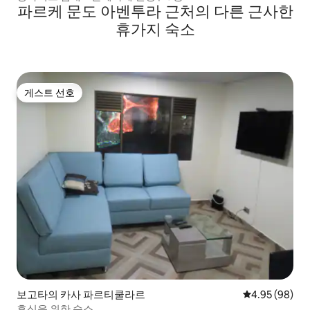
파르케 문도 아벤투라 근처의 다른 근사한
휴가지 숙소
게스트 선호
게스트 선호
보고타의 카사 파르티쿨라르
평점 4.95점(5
4.95 (98)
휴식을 위한 숙소