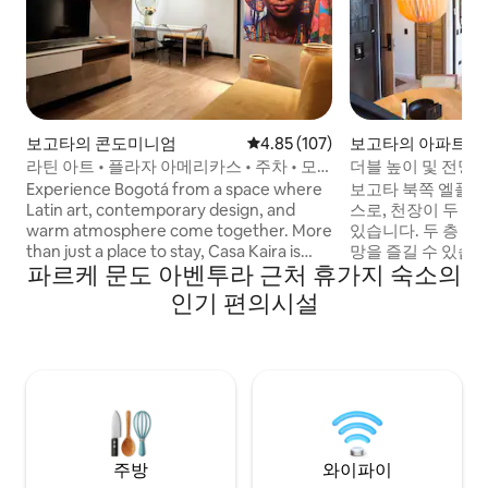
보고타의 콘도미니엄
평점 4.85점(5점 만점), 후기 107
4.85 (107)
보고타의 아파트
라틴 아트 • 플라자 아메리카스 • 주차 • 모
더블 높이 및 전망
던
우스 • 엘 폴로
Experience Bogotá from a space where
보고타 북쪽 엘폴로
Latin art, contemporary design, and
스로, 천장이 두 
warm atmosphere come together. More
있습니다. 두 층 모
than just a place to stay, Casa Kaira is
망을 즐길 수 있습니
파르케 문도 아벤투라 근처 휴가지 숙소의
designed for families, couples, and
가 있는 침실 2개에
travelers looking for something truly
수 있습니다. 욕실 
인기 편의시설
unique. Just steps from Plaza de las
식사 공간, 업무 공
Américas and Mundo Aventura, it offers
습니다. 전망이 좋은
private parking, a fully equipped kitchen,
까지 도보 7분, 파르
and everything you need for a
나 T까지 12분, 공
comfortable, inspiring, and memorable
시간 보안 경비원이
stay.
360° 공용 테라스
및 주차는 유료로 
주방
와이파이