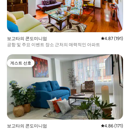
보고타의 콘도미니엄
평점 4.87점(5
4.87 (191)
공항 및 주요 이벤트 장소 근처의 매력적인 아파트
게스트 선호
게스트 선호
보고타의 콘도미니엄
평점 4.86점(5
4.86 (171)