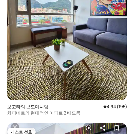
보고타의 콘도미니엄
평점 4.94점(5점
4.94 (195)
차피네로의 현대적인 아파트 2 베드룸
게스트 선호