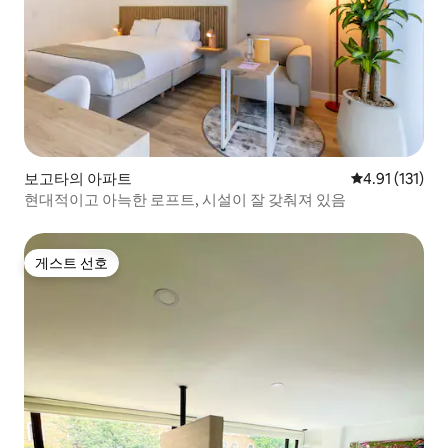
보고타의 아파트
평점 4.91점(5
4.91 (131)
현대적이고 아늑한 로프트, 시설이 잘 갖춰져 있음
게스트 선호
게스트 선호