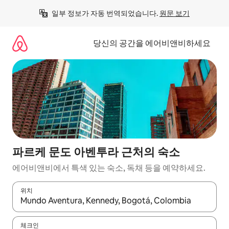
콘
일부 정보가 자동 번역되었습니다. 
원문 보기
텐
츠
로
당신의 공간을 에어비앤비하세요
바
로
가
기
파르케 문도 아벤투라 근처의 숙소
에어비앤비에서 특색 있는 숙소, 독채 등을 예약하세요.
위치
결과가 나오면 위·아래 화살표 키를 사용하거나 터치 또는 스와이프
체크인