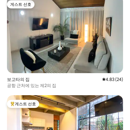
게스트 선호
게스트 선호
보고타의 집
평점 4.83점(5
4.83 (24)
공항 근처에 있는 제2의 집
게스트 선호
상위 게스트 선호