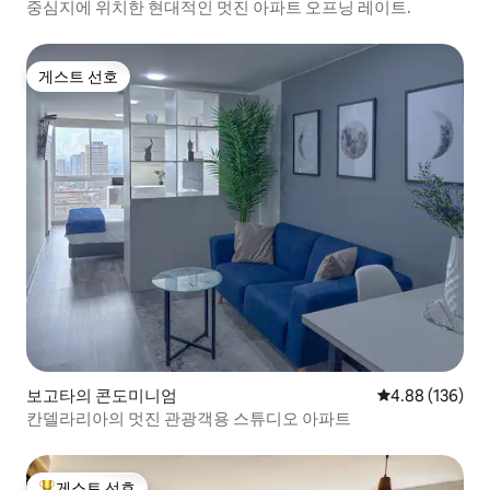
중심지에 위치한 현대적인 멋진 아파트 오프닝 레이트.
게스트 선호
게스트 선호
보고타의 콘도미니엄
평점 4.88점(5점
4.88 (136)
칸델라리아의 멋진 관광객용 스튜디오 아파트
게스트 선호