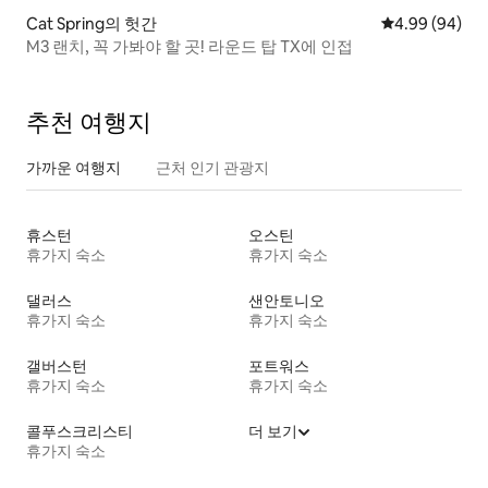
Cat Spring의 헛간
평점 4.99점(5
4.99 (94)
M3 랜치, 꼭 가봐야 할 곳! 라운드 탑 TX에 인접
추천 여행지
가까운 여행지
근처 인기 관광지
휴스턴
오스틴
휴가지 숙소
휴가지 숙소
댈러스
샌안토니오
휴가지 숙소
휴가지 숙소
갤버스턴
포트워스
휴가지 숙소
휴가지 숙소
콜푸스크리스티
더 보기
휴가지 숙소