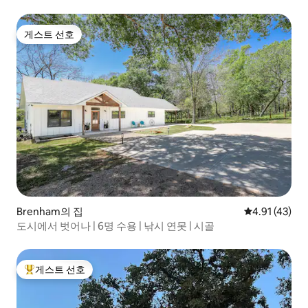
게스트 선호
게스트 선호
Brenham의 집
평점 4.91점(
4.91 (43)
도시에서 벗어나 | 6명 수용 | 낚시 연못 | 시골
게스트 선호
상위 게스트 선호