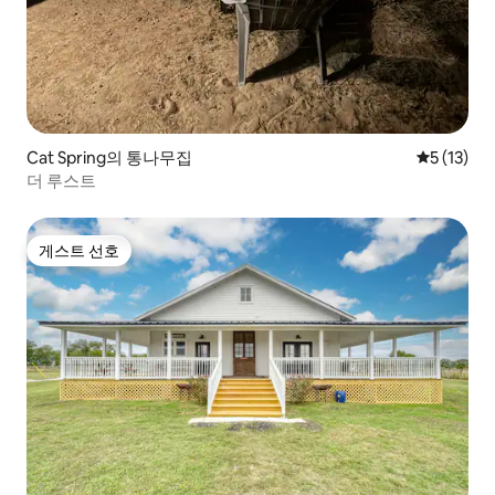
Cat Spring의 통나무집
평점 5점(5
5 (13)
더 루스트
게스트 선호
게스트 선호