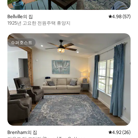
Bellville의 집
평점 4.98점(5
4.98 (57)
1925년 고요한 전원주택 휴양지
슈퍼호스트
슈퍼호스트
Brenham의 집
평점 4.92점(5
4.92 (26)