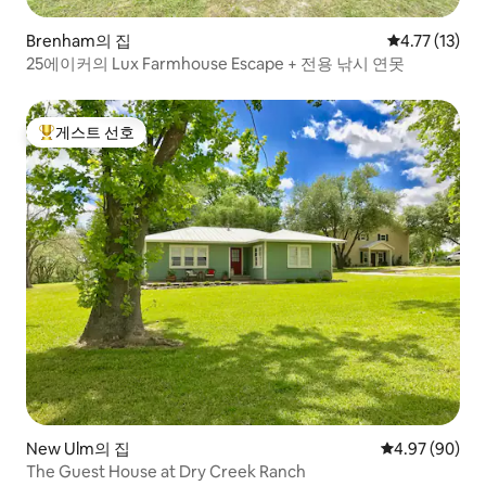
Brenham의 집
평점 4.77점(
4.77 (13)
25에이커의 Lux Farmhouse Escape + 전용 낚시 연못
게스트 선호
상위 게스트 선호
New Ulm의 집
평점 4.97점(5
4.97 (90)
The Guest House at Dry Creek Ranch