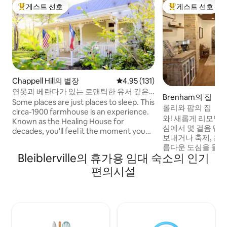
게스트 선호
게스트 선호
상위 게스트 선호
상위 게스트 선호
Chappell Hill의 별장
평점 4.95점(5점 만점), 후기 131
4.95 (131)
연못과 베란다가 있는 로맨틱한 유서 깊은
Brenham의 집
전원주택
Some places are just places to sleep. This
롤리와 팝의 집
circa-1900 farmhouse is an experience.
와! 새롭게 리모델링
Known as the Healing House for
심에서 몇 걸음 떨
decades, you'll feel it the moment you
보내거나 축제, 운
arrive. It offers a rare kind of peace - one
름다운 도심을 둘러
guests keep coming back for. Relax on
Bleiblerville의 휴가용 임대 숙소의 인기
소는 현대적인 편의
the porch above a pond as birds
의 느낌을 제공합니다. 침실 2개, 욕실
편의시설
serenade at sunrise, deer prance at
접이식 소파가 있어
dusk, and fireflies light the night. Inside,
을 가질 수 있습니
stained glass, oil paintings, and antiques
을 더하기 위해 현
have stories to tell. Chappell Hill's darling
랑합니다. 6명이 숙박하실 수 있는 숙소입
shops and diners are 1/2 mile away,
니다. 숙소 뒤에 편리한 주차장이 있습니다.
Brenham is 8 miles....
반려동물 동반은 허