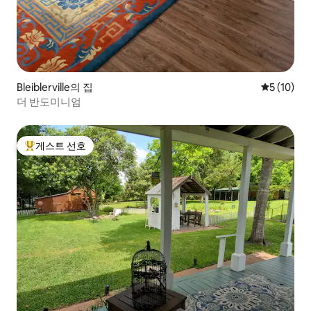
Bleiblerville의 집
평점 5점(5
5 (10)
더 반도미니엄
게스트 선호
상위 게스트 선호