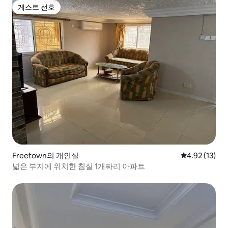
게스트 선호
게스트 선호
Freetown의 개인실
평점 4.92점(5
4.92 (13)
넓은 부지에 위치한 침실 1개짜리 아파트