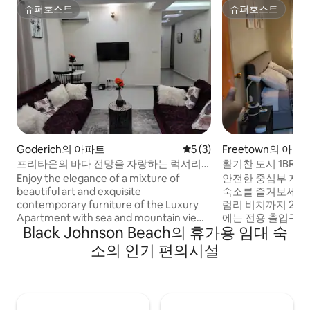
슈퍼호스트
슈퍼호스트
슈퍼호스트
슈퍼호스트
Goderich의 아파트
평점 5점(5점 만점), 후기 3
5 (3)
Freetown의 아파
프리타운의 바다 전망을 자랑하는 럭셔리
활기찬 도시 1BR, 
아파트
중무휴 24시간 전원
Enjoy the elegance of a mixture of
안전한 중심부 지역
beautiful art and exquisite
숙소를 즐겨보세요. 
contemporary furniture of the Luxury
럼리 비치까지 25분
Apartment with sea and mountain views
에는 전용 출입구가 있습니
Black Johnson Beach의 휴가용 임대 숙
from the living room. The property has
전원: 정전 시에도
amazing lush garden interspersed with
에 연결된 상태를 
소의 인기 편의시설
Acacia trees and Palms. The property is
한 실내 온도 조절:
located 6km from Freetown City and
컨이 설치되어 있습
the neighbourhood is quiet and close to
전용 책상, 초고속 
dozen of breathtaking beaches,
갖춰져 있습니다. 시
restaurants and stores. The two
전자레인지, 냉장고