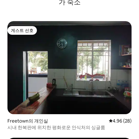
가 숙소
게스트 선호
게스트 선호
Freetown의 개인실
평점 4.96점(5
4.96 (28)
시내 한복판에 위치한 평화로운 안식처의 싱글룸