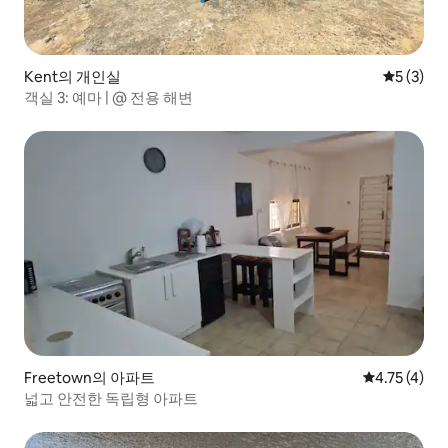
Kent의 개인실
평점 5점(
5 (3)
객실 3: 예마 | @ 전용 해변
Freetown의 아파트
평점 4.75점(
4.75 (4)
넓고 안전한 독립형 아파트