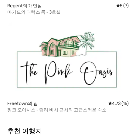
Regent의 개인실
평점 5점(
5 (7)
마기드의 디럭스 룸 - 3호실
Freetown의 집
평점 4.73점(
4.73 (15)
핑크 오아시스 - 럼리 비치 근처의 고급스러운 숙소
추천 여행지