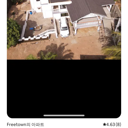
Freetown의 아파트
평점 4.63점(
4.63 (8)