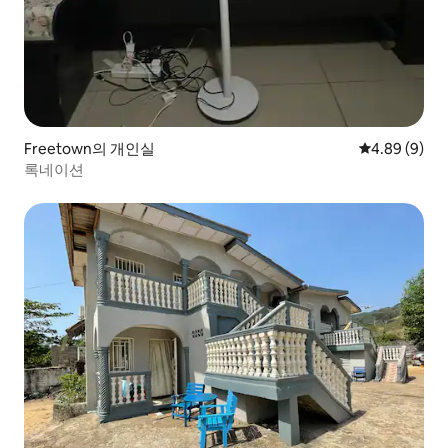
Freetown의 개인실
평점 4.89점(
4.89 (9)
록네이션