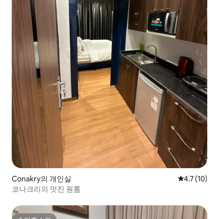
Conakry의 개인실
평점 4.7점(5
4.7 (10)
코나크리의 멋진 원룸