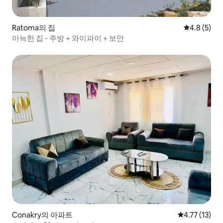
Ratoma의 집
평점 4.8점(
4.8 (5)
아늑한 집 - 주방 + 와이파이 + 보안
Conakry의 아파트
평점 4.77점(
4.77 (13)