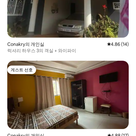
Conakry의 개인실
평점 4.86점(5
4.86 (14)
럭셔리 하우스 3의 객실 + 와이파이
게스트 선호
게스트 선호
Conakry의 개인실
평점 4.88점(5
4.88 (17)