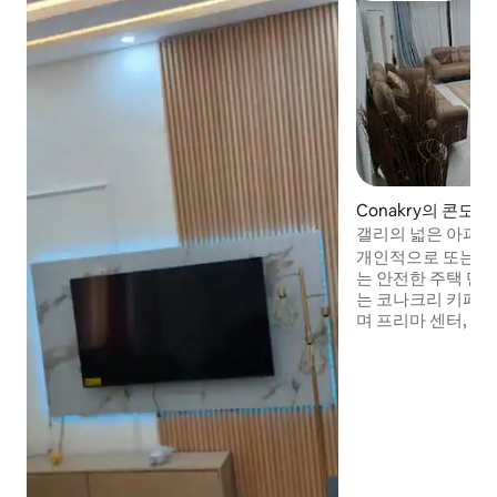
Conakry의 콘도
갤리의 넓은 아파트
자에 위치
개인적으로 또는 온 
는 안전한 주택 단
는 코나크리 키페 
며 프리마 센터, 리
사관 등 인기 현지 
리에 있습니다. 공항
습니다. 24시간 연
기, 숙소 내 세탁기
엄 편의시설을 즐기
아하게 꾸며진 객
서 엔터테인먼트 시
는 숙박을 만들어보