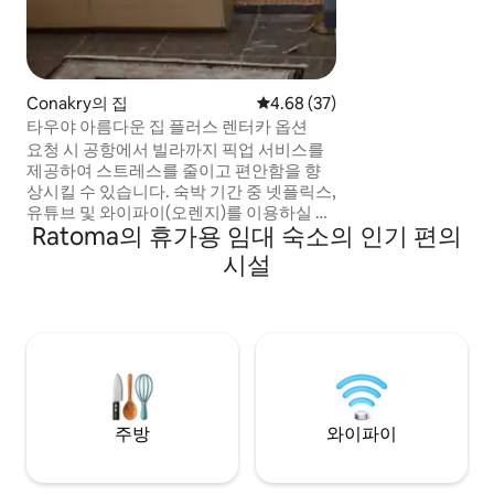
Conakry의 집
평점 4.68점(5점 만점), 후기 37
4.68 (37)
타우야 아름다운 집 플러스 렌터카 옵션
요청 시 공항에서 빌라까지 픽업 서비스를
제공하여 스트레스를 줄이고 편안함을 향
상시킬 수 있습니다. 숙박 기간 중 넷플릭스,
유튜브 및 와이파이(오렌지)를 이용하실 수
Ratoma의 휴가용 임대 숙소의 인기 편의
있습니다! 저희 숙소는 전국에서 가장 안전
하고 세련된 지역 중 하나인 타우야에 위치
시설
해 있습니다. EDG(국내 유일 공급업체)가
제공하는 전기, 발전기 없음, 연중무휴 상수
도. 타우야는 아주 가까운 거리에 있는 관광
명소로 유명합니다. Canal+ 부케는 게스트
부담으로 이용할 수 있습니다. 완벽한 휴가
에 오신 것을 환영합니다.
주방
와이파이