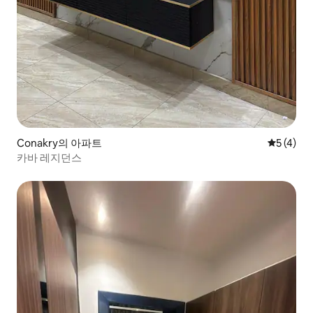
Conakry의 아파트
평점 5점(
5 (4)
카바 레지던스