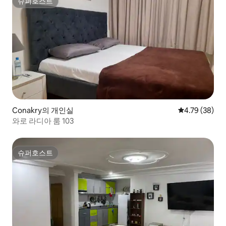
슈퍼호스트
슈퍼호스트
Conakry의 개인실
평점 4.79점(5
4.79 (38)
와로 라디아 룸 103
슈퍼호스트
슈퍼호스트