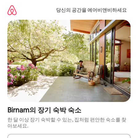
콘
텐
당신의 공간을 에어비앤비하세요
츠
로
바
로
가
기
Birnam의 장기 숙박 숙소
한 달 이상 장기 숙박할 수 있는, 집처럼 편안한 숙소를 찾
아보세요.