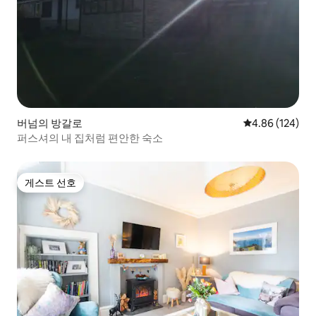
버넘의 방갈로
평점 4.86점(5점
4.86 (124)
퍼스셔의 내 집처럼 편안한 숙소
게스트 선호
게스트 선호