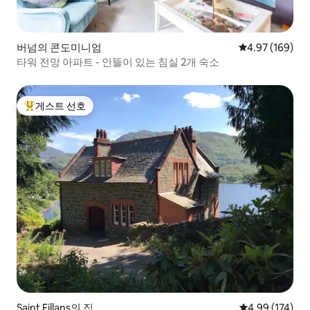
버넘의 콘도미니엄
평점 4.97점(5점
4.97 (169)
타워 전망 아파트 - 안뜰이 있는 침실 2개 숙소
게스트 선호
상위 게스트 선호
Saint Fillans의 집
평점 4.99점(5점
4.99 (174)