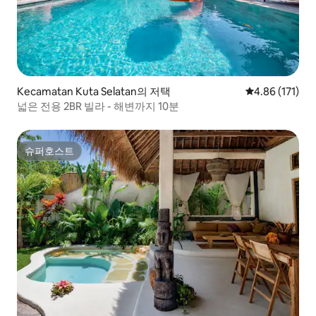
Kecamatan Kuta Selatan의 저택
평점 4.86점(5
4.86 (171)
넓은 전용 2BR 빌라 - 해변까지 10분
슈퍼호스트
슈퍼호스트