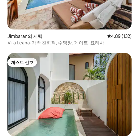
Jimbaran의 저택
평점 4.89점(5점
4.89 (132)
Villa Leana-가족 친화적, 수영장, 게이트, 요리사
게스트 선호
게스트 선호