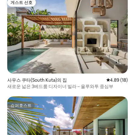
게스트 선호
게스트 선호
사우스 쿠타(South Kuta)의 집
평점 4.89점(5
4.89 (18)
새로운 넓은 3베드룸 디자이너 빌라 – 울루와투 중심부
슈퍼호스트
슈퍼호스트