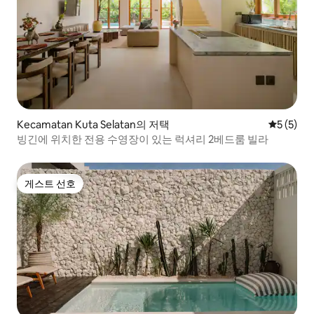
Kecamatan Kuta Selatan의 저택
평점 5점(
5 (5)
빙긴에 위치한 전용 수영장이 있는 럭셔리 2베드룸 빌라
게스트 선호
게스트 선호