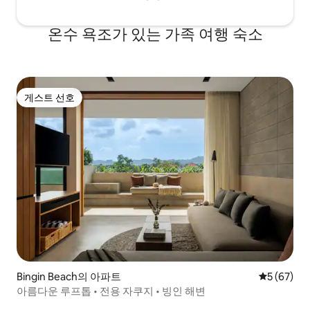
온수 욕조가 있는 가족 여행 숙소
게스트 선호
게스트 선호
Bingin Beach의 아파트
평점 5점(5
5 (67)
아름다운 루프톱 • 전용 자쿠지 • 빙인 해변