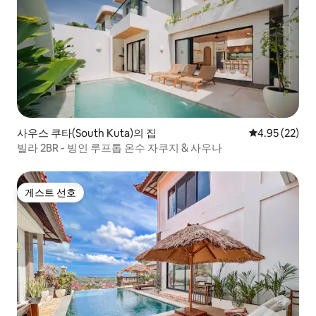
사우스 쿠타(South Kuta)의 집
평점 4.95점(5
4.95 (22)
빌라 2BR - 빙인 루프톱 온수 자쿠지 & 사우나
게스트 선호
게스트 선호