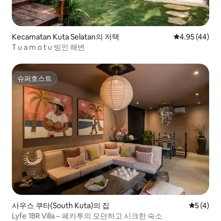
Kecamatan Kuta Selatan의 저택
평점 4.95점(5
4.95 (44)
T u a m o t u 빙인 해변
슈퍼호스트
슈퍼호스트
사우스 쿠타(South Kuta)의 집
평점 5점(
5 (4)
Lyfe 1BR Villa – 페카투의 모던하고 시크한 숙소