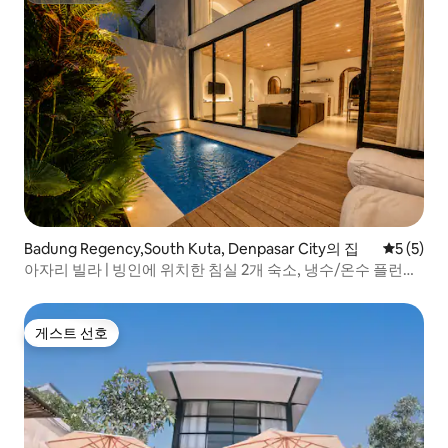
Badung Regency,South Kuta, Denpasar City의 집
평점 5점(
5 (5)
아자리 빌라 | 빙인에 위치한 침실 2개 숙소, 냉수/온수 플런지
및 사우나
게스트 선호
게스트 선호