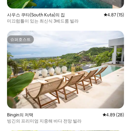
사우스 쿠타(South Kuta)의 집
평점 4.87점(5
4.87 (15)
미끄럼틀이 있는 최신식 3베드룸 빌라
슈퍼호스트
슈퍼호스트
Bingin의 저택
평점 4.89점(5
4.89 (28)
빙긴의 프리미엄 지중해 바다 전망 빌라