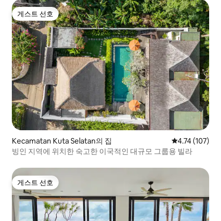
게스트 선호
게스트 선호
Kecamatan Kuta Selatan의 집
평점 4.74점(5
4.74 (107)
빙인 지역에 위치한 숙고한 이국적인 대규모 그룹용 빌라
게스트 선호
게스트 선호