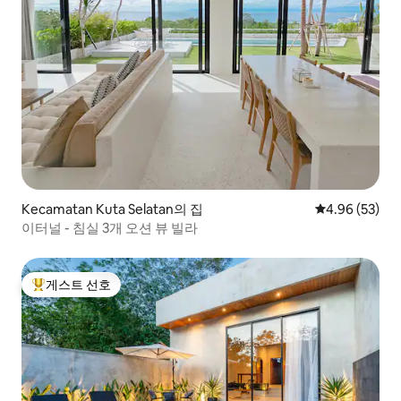
Kecamatan Kuta Selatan의 집
평점 4.96점(5
4.96 (53)
이터널 - 침실 3개 오션 뷰 빌라
게스트 선호
상위 게스트 선호