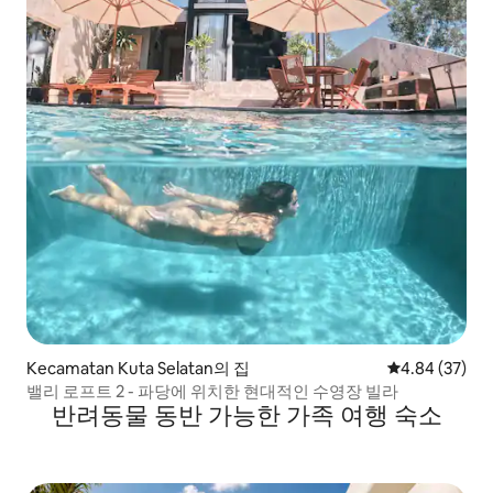
Kecamatan Kuta Selatan의 집
평점 4.84점(5
4.84 (37)
밸리 로프트 2 - 파당에 위치한 현대적인 수영장 빌라
반려동물 동반 가능한 가족 여행 숙소