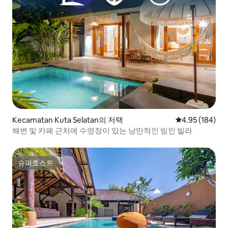
Kecamatan Kuta Selatan의 저택
평점 4.95점(5점
4.95 (184)
해변 및 카페 근처에 수영장이 있는 낭만적인 빙인 빌라
슈퍼호스트
슈퍼호스트