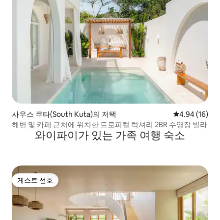
사우스 쿠타(South Kuta)의 저택
평점 4.94점(5
4.94 (16)
해변 및 카페 근처에 위치한 트로피컬 럭셔리 2BR 수영장 빌라
와이파이가 있는 가족 여행 숙소
게스트 선호
게스트 선호