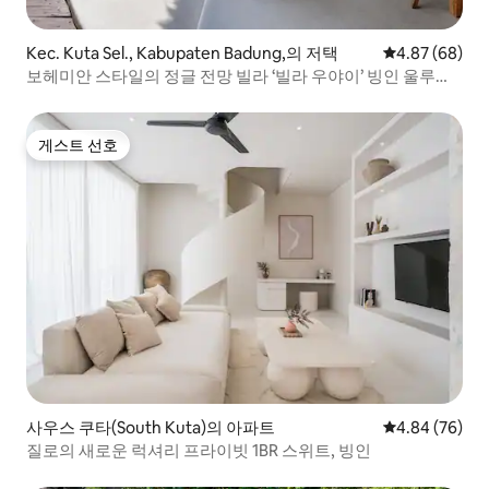
Kec. Kuta Sel., Kabupaten Badung,의 저택
평점 4.87점(5
4.87 (68)
보헤미안 스타일의 정글 전망 빌라 ‘빌라 우야이’ 빙인 울루와
투
게스트 선호
게스트 선호
사우스 쿠타(South Kuta)의 아파트
평점 4.84점(5
4.84 (76)
질로의 새로운 럭셔리 프라이빗 1BR 스위트, 빙인