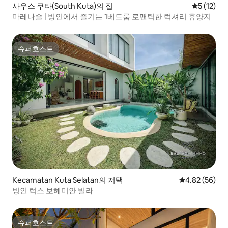
사우스 쿠타(South Kuta)의 집
평점 5점(5
5 (12)
마레나솔 | 빙인에서 즐기는 1베드룸 로맨틱한 럭셔리 휴양지
슈퍼호스트
슈퍼호스트
Kecamatan Kuta Selatan의 저택
평점 4.82점(5
4.82 (56)
빙인 럭스 보헤미안 빌라
슈퍼호스트
슈퍼호스트