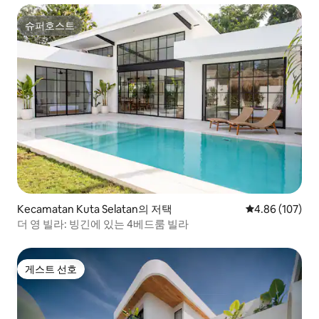
슈퍼호스트
슈퍼호스트
Kecamatan Kuta Selatan의 저택
평점 4.86점(5점
4.86 (107)
더 영 빌라: 빙긴에 있는 4베드룸 빌라
게스트 선호
게스트 선호