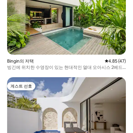
Bingin의 저택
평점 4.85점(5
4.85 (47)
빙긴에 위치한 수영장이 있는 현대적인 열대 오아시스 2베드
룸 빌라
게스트 선호
게스트 선호