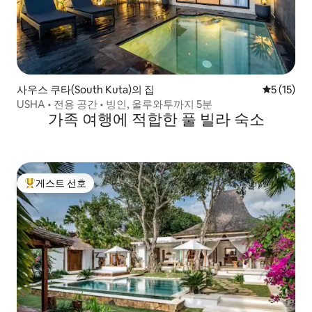
사우스 쿠타(South Kuta)의 집
평점 5점(5
5 (15)
USHA • 전용 공간 • 빙인, 울루와투까지 5분
가족 여행에 적합한 풀 빌라 숙소
게스트 선호
상위 게스트 선호