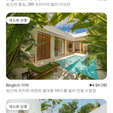
빙긴의 중심, 2BR 프라이빗 빌라 아모라
게스트 선호
게스트 선호
Bingin의 저택
평점 4.94점(5
4.94 (18)
빙긴에 위치한 세련된 열대풍 1베드룸 빌라 전용 수영장
게스트 선호
게스트 선호