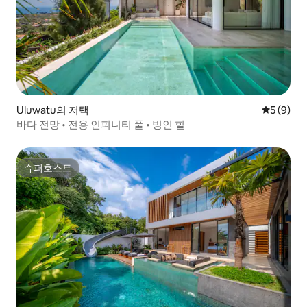
Uluwatu의 저택
평점 5점(
5 (9)
바다 전망 • 전용 인피니티 풀 • 빙인 힐
슈퍼호스트
슈퍼호스트