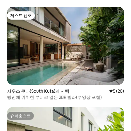
게스트 선호
게스트 선호
사우스 쿠타(South Kuta)의 저택
평점 5점(5
5 (20)
빙인에 위치한 부티크 넓은 2BR 빌라(수영장 포함)
슈퍼호스트
슈퍼호스트