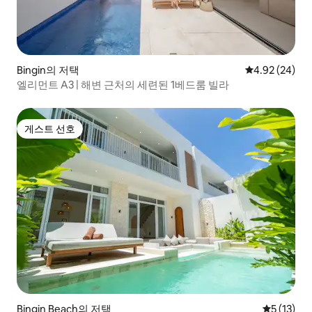
Bingin의 저택
평점 4.92점(5
4.92 (24)
엘리먼트 A3 | 해변 근처의 세련된 1베드룸 빌라
게스트 선호
게스트 선호
Bingin Beach의 저택
평점 5점(5
5 (13)