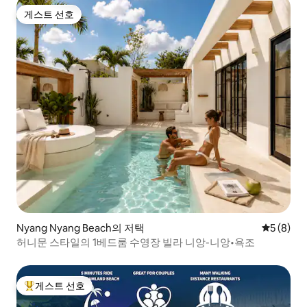
게스트 선호
게스트 선호
Nyang Nyang Beach의 저택
평점 5점(
5 (8)
허니문 스타일의 1베드룸 수영장 빌라 니앙-니앙•욕조
게스트 선호
상위 게스트 선호