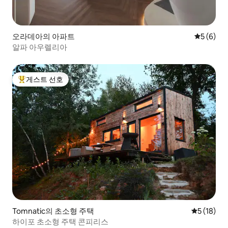
오라데아의 아파트
평점 5점(
5 (6)
알파 아우렐리아
게스트 선호
상위 게스트 선호
Tomnatic의 초소형 주택
평점 5점(5
5 (18)
하이포 초소형 주택 콘피리스