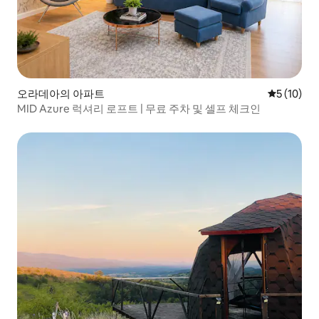
오라데아의 아파트
평점 5점(5
5 (10)
MID Azure 럭셔리 로프트 | 무료 주차 및 셀프 체크인