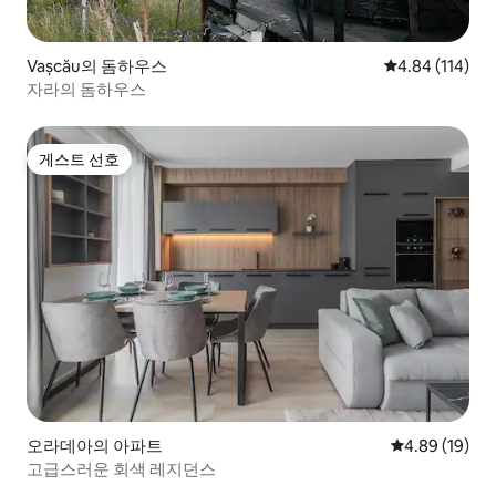
Vașcău의 돔하우스
평점 4.84점(5
4.84 (114)
자라의 돔하우스
게스트 선호
게스트 선호
오라데아의 아파트
평점 4.89점(5
4.89 (19)
고급스러운 회색 레지던스