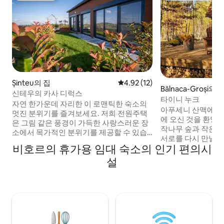
Șinteu의 집
평점 4.92점(5점 만점), 후기 12
4.92 (12)
Bălnaca-Groși
신테우의 카사 디럭스
타이니 누크
자연 한가운데 자리한 이 로맨틱한 숙소의
아푸세니 산맥에 자
멋진 분위기를 즐겨보세요. 저희 전원주택
에 오신 것을 환영
은 그림 같은 풍경이 가득한 사랑스러운 장
작나무 숲과 작은 
소에서 목가적인 분위기를 제공할 수 있습
서로를 다시 만날 수
니다. 사람들이 최대한 친절한 마법의 마을
비호르의 휴가용 임대 숙소의 인기 편의시
추고 있습니다. 내
인 신테우에 위치한 이 집은 자연의 평온함
자연스러운 매력을 
설
과 함께 모더니즘을 하나로 통합합니다. 사
는 오두막의 영혼이
랑하는 사람과 함께 아름다운 순간을 즐기
합니다. 장작을 태우는 난로 덕분에 캐빈은
거나 오라데아에서 불과 60km 거리에 있는
어떤 계절에도 완벽
도시의 소음과 스트레스를 없애보세요. 포
적인 편의시설을 갖
함 사항: 거실, 샤워기가 있는 욕실, 벽난로,
박의 모든 편안함을
TV, 와이파이 무료