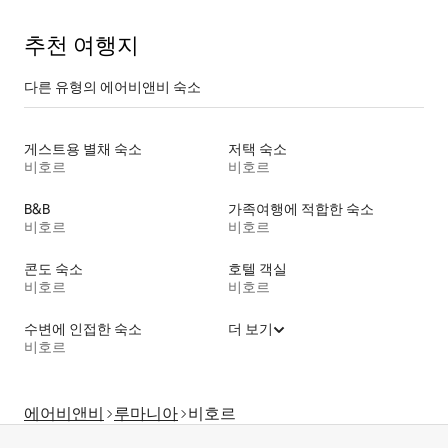
추천 여행지
다른 유형의 에어비앤비 숙소
게스트용 별채 숙소
저택 숙소
비호르
비호르
B&B
가족여행에 적합한 숙소
비호르
비호르
콘도 숙소
호텔 객실
비호르
비호르
수변에 인접한 숙소
더 보기
비호르
에어비앤비
루마니아
비호르