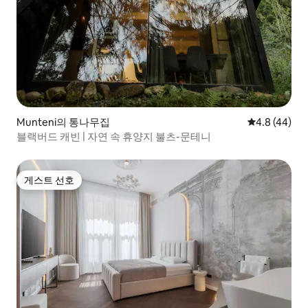
Munteni의 통나무집
평점 4.8점(5
4.8 (44)
블랙버드 캐빈 | 자연 속 휴양지 불츠-문테니
게스트 선호
게스트 선호