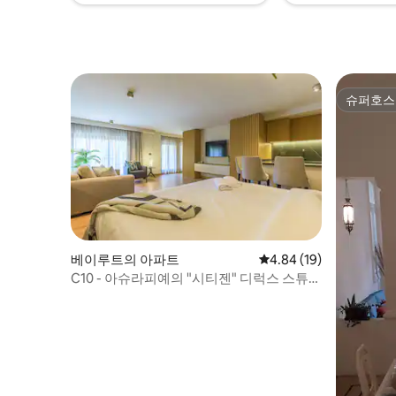
슈퍼호스
슈퍼호스
베이루트의 아파트
평점 4.84점(5점 만점),
4.84 (19)
C10 - 아슈라피예의 "시티젠" 디럭스 스튜디
오