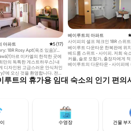
베이루트의 아파트
평
사이피의 셀프 체크인 1BR 스위트
후기 115개
의 아파트
평점 5점(5점 만점), 후기 17개
5 (17)
(연중무휴 전기)
베이루트 다운타운 한복판에 위치한
ry: 1BR Rosy Apt(욕조 있음)/마
베드룸 스위트 - 사이피. 저희 숙
(Sàwā)'(마르 미카엘의 한적한 곳에
커플, 솔로 모험가, 출장자에게 
희만의 독특한 게스트하우스) 내
베이루트의 다운타운 - 사이피에
게 디자인된 고급스러운 안식처인
있으며, 최고의 유명한 음식과 
ury)'에 오신 것을 환영합니다. 전용
트 선택지까지 도보로 갈 수 있는
이루트의 휴가용 임대 숙소의 인기 편의
치해 있으며, 숙소에서 가장 넓은
습니다. 초고속 인터넷, 전기, 발전
니다.📍칼레이 커피숍을 지나
난방 및 냉방, 연중무휴 보안 및
향) 화려한 계단을 올라가면 있습니
가 있는 최상급의 서비스 건물. 베이루트에
운 짐이 있는 경우 계단을 오를 때
서 가장 바쁘고 가장 인기 있는 
요.) '주얼리'는 로맨틱한 로즈
분한 분위기를 즐겨보세요.
에 있는 독립형 클로풋 욕조를 갖
 주얼리'입니다.
이
수영장
건물 부지