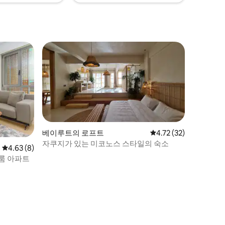
베이루트의 로프트
평점 4.72점(5점 만점),
4.72 (32)
자쿠지가 있는 미코노스 스타일의 숙소
평점 4.63점(5점 만점), 후기 8개
4.63 (8)
룸 아파트