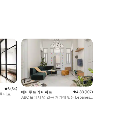
평점 5점(5점 만점), 후기 34개
5 (34)
베이루트의 아파트
평점 4.83점(5점 만점), 
4.83 (107)
& 마르 미
ABC 몰에서 몇 걸음 거리에 있는 Lebanese
Heritage Apartment