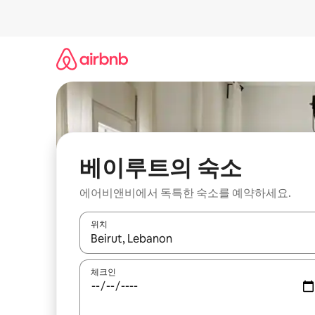
콘
텐
츠
로
바
로
가
기
베이루트의 숙소
에어비앤비에서 독특한 숙소를 예약하세요.
위치
결과가 나오면 위·아래 화살표 키를 사용하거나 터치
체크인