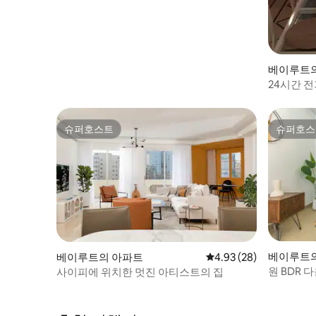
베이루트
24시간 전
슈퍼호스트
슈퍼호스
슈퍼호스트
슈퍼호스
베이루트
베이루트의 아파트
평점 4.93점(5점 만점),
4.93 (28)
원 BDR
사이피에 위치한 멋진 아티스트의 집