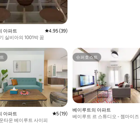
의 아파트
평점 4.95점(5점 만점), 후기 39개
4.95 (39)
기 실비아의 1001박 꿈
트
슈퍼호스트
트
슈퍼호스트
베이루트의 아파트
의 아파트
평점 5점(5점 만점), 후기 19개
5 (19)
 후기 28개
베이루트 르 스튜디오 - 젬마이즈 
 다운타운 베이루트 사이피
카엘 지구