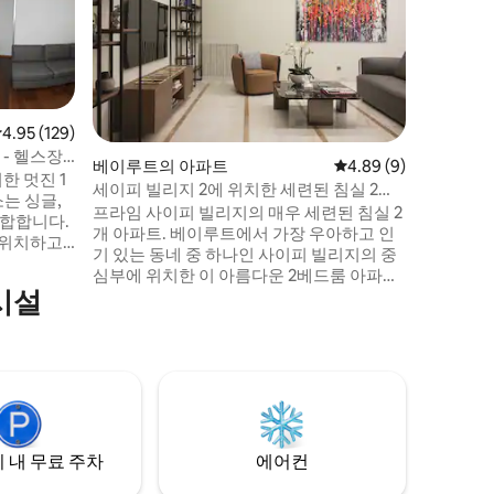
한 2BR 
세련되고 세련된 
ode to m
industr
세련된 가
조를 이루
레트는 깔
게 하여 
점 4.95점(5점 만점), 후기 129개
4.95 (129)
니다. 세
 - 헬스장
베이루트의 아파트
평점 4.89점(5점 만점)
4.89 (9)
게 이상적
 멋진 1
세이피 빌리지 2에 위치한 세련된 침실 2개
한 고요하
소는 싱글,
숙소 -24시간 전원 공급
프라임 사이피 빌리지의 매우 세련된 침실 2
적합합니다.
개 아파트. 베이루트에서 가장 우아하고 인
 위치하고
기 있는 동네 중 하나인 사이피 빌리지의 중
엔터테인먼
심부에 위치한 이 아름다운 2베드룸 아파트
 거리에 있
시설
는 스타일, 편안함, 최고의 위치가 조화를 이
기, 수도,
루는 드문 숙소입니다. 인기 있는 백버너 카
 엘리베이터
페를 마주하고 있어 도시의 활기차면서도
세련된 라이프스타일의 중심에 있습니다. •
장소에서 차
최고의 위치 • 넓은 구조 • 디자이너 가구 •
고급스러운 마감재 • 대형 전용 파티오 • 자
연광
 내 무료 주차
에어컨