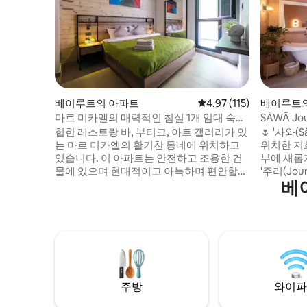
베이루트의 아파트
평점 4.97점(5점 만점), 
4.97 (115)
베이루트
마르 미카엘의 매력적인 침실 1개 임대 숙소
SÀWĀ Jou
- 101
르 미카엘
힙한 레스토랑 바, 부티크, 아트 갤러리가 있
🌷 '사와
는 마르 미카엘의 활기찬 동네에 위치하고
위치한 저
있습니다. 이 아파트는 안전하고 조용한 건
부에 새롭
물에 있으며 현대적이고 아늑하며 편안합니
'주리(Jo
베
다. 식료품을 배달하거나 바로 근처에 있는
상층에 위
그랩 앤 고로로 걸어가세요. 도보로 15분 거
스위트룸입
리에 수르속 박물관이 있습니다. 도보 거리
(왼쪽 방
내에 칼레이, 술 카페, 수크 엘 타예브가 있습
다. (무거
니다. 고속도로에 쉽게 접근할 수 있습니다.
주의해 주세
바다로까지 차로 5분, 바닷가 산책을 즐길
톤과 침실
수 있는 바닷가 경기장까지 8분 거리입니다.
춘 '크라운
주방
와이파