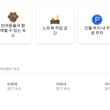
반려동물과 함
노트북 작업 공
건물 부지 내 무
께할 수 있는 숙
간
료 주차
소
어비앤비 숙소
피렌체
아테네
마
장기 숙소
장기 숙소
장