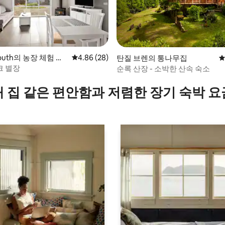
South의 농장 체험 숙
평점 4.86점(5점 만점), 후기 28개
4.86 (28)
탄질 브렌의 통나무집
평
 별장
순록 산장 - 소박한 산속 숙소
, 후기 4개
내 집 같은 편안함과 저렴한 장기 숙박 요