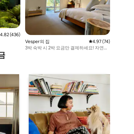
점 4.82점(5점 만점), 후기 436개
4.82 (436)
Vesper의 집
평점 4.97점(5점 만점),
4.97 (74)
3박 숙박 시 2박 요금만 결제하세요! 자연으
금
로 둘러싸인 곳