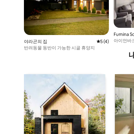
Fumina 
소
아이언바크
야라곤의 집
평점 5점(5점 만점)
5 (4)
반려동물 동반이 가능한 시골 휴양지