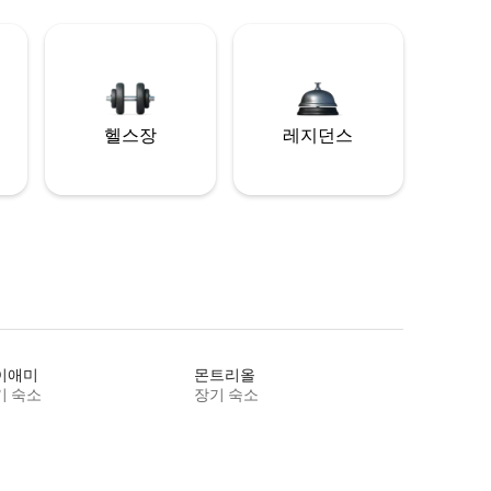
헬스장
레지던스
이애미
몬트리올
기 숙소
장기 숙소