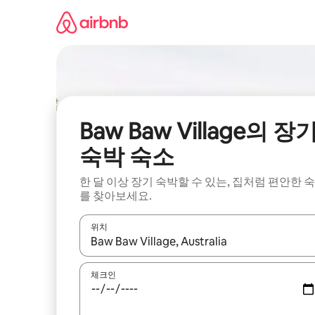
콘
텐
츠
로
바
로
가
기
Baw Baw Village의 장
숙박 숙소
한 달 이상 장기 숙박할 수 있는, 집처럼 편안한 
를 찾아보세요.
위치
결과가 나오면 위·아래 화살표 키를 사용하거나 터치
체크인