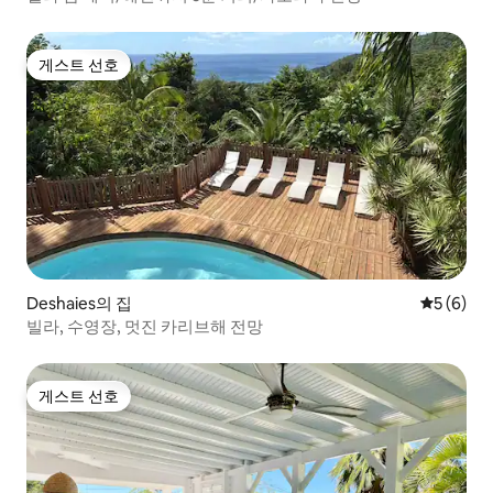
게스트 선호
게스트 선호
Deshaies의 집
평점 5점(
5 (6)
빌라, 수영장, 멋진 카리브해 전망
게스트 선호
게스트 선호