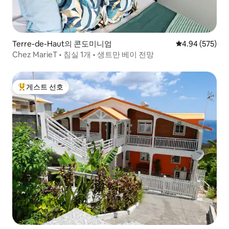
Terre-de-Haut의 콘도미니엄
평점 4.94점(5점
4.94 (575)
Chez MarieT • 침실 1개 • 생트만 베이 전망
게스트 선호
상위 게스트 선호