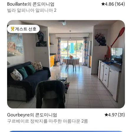
Bouillante의 콘도미니엄
평점 4.86점(5점
4.86 (164)
빌라 알피니아 알피니아 2
게스트 선호
상위 게스트 선호
Gourbeyre의 콘도미니엄
평점 4.97점(5
4.97 (31)
구르베이르 정박지를 마주한 아름다운 2룸