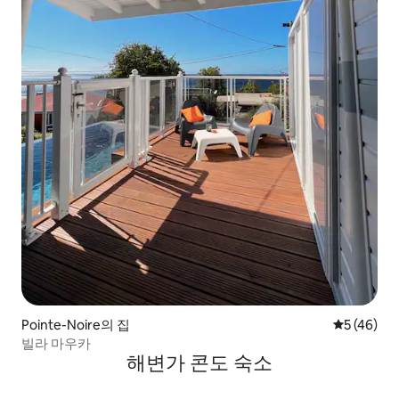
Pointe-Noire의 집
평점 5점(5
5 (46)
빌라 마우카
해변가 콘도 숙소