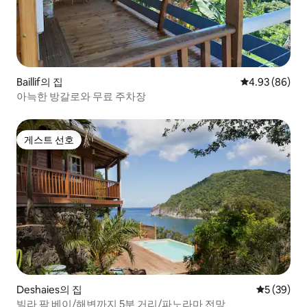
Baillif의 집
평점 4.93점(5
4.93 (86)
아늑한 방갈로와 무료 주차장
게스트 선호
게스트 선호
Deshaies의 집
평점 5점(5
5 (39)
빌라 팜 베이/해변까지 5분 거리/파노라마 전망