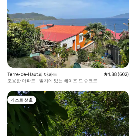
Terre-de-Haut의 아파트
평점 4.88점(5점
4.88 (602)
조용한 아파트 - 발치에 있는 베이즈 드 슈크르
게스트 선호
게스트 선호