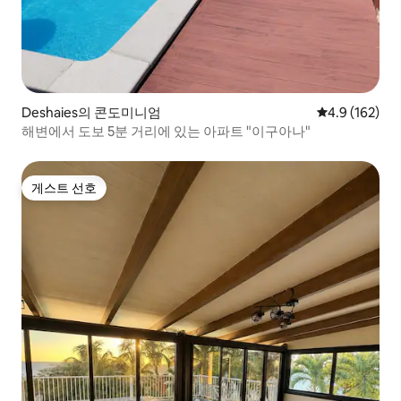
Deshaies의 콘도미니엄
평점 4.9점(5점
4.9 (162)
해변에서 도보 5분 거리에 있는 아파트 "이구아나"
게스트 선호
게스트 선호