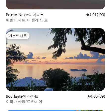
Pointe-Noire의 아파트
평점 4.91점(5
4.91 (193)
해변 아파트, 티 클레 드 로
게스트 선호
게스트 선호
Bouillante의 아파트
평점 4.85점(5
4.85 (39)
이와나 산장 '르 카시아'