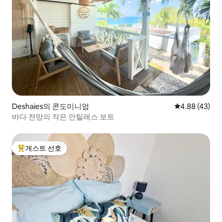
Deshaies의 콘도미니엄
평점 4.88점(5
4.88 (43)
바다 전망의 작은 안틸레스 보트
게스트 선호
상위 게스트 선호