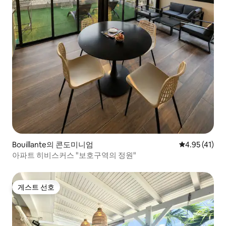
Bouillante의 콘도미니엄
평점 4.95점(
4.95 (41)
아파트 히비스커스 "보호구역의 정원"
게스트 선호
게스트 선호