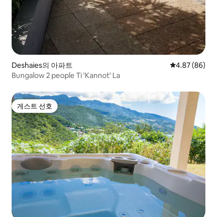
Deshaies의 아파트
평점 4.87점(5
4.87 (86)
Bungalow 2 people Ti 'Kannot' La
게스트 선호
게스트 선호