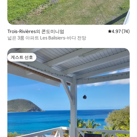
Trois-Rivières의 콘도미니엄
평점 4.97점(5
4.97 (74)
넓은 3룸 아파트 Les Balisiers-바다 전망
게스트 선호
게스트 선호