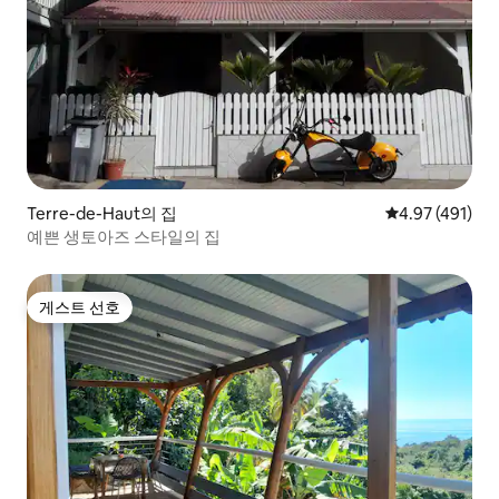
Terre-de-Haut의 집
평점 4.97점(5
4.97 (491)
예쁜 생토아즈 스타일의 집
게스트 선호
게스트 선호