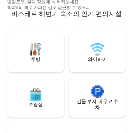
빙갈로우, 열대 정원에 푹 빠져보세요.
100m의 매우 가파른 길로 접근할 수 있으
바스테르 해변가 숙소의 인기 편의시설
며, 도보로 또는 4x4로만 접근할 수 있지만
여행 가방과 식료품을 가져옵니다. 태양 에
너지와 강을 포착합니다. 이 멋진 숙소를 오
직 당신만이 즐길 수 있습니다. 자연과 요소
와 조화를 이루는 순간을 살아보세요! 바다
에서 도보로 10분, 해변에서 20분 거리에 있
습니다. 모든 편안함을 갖춘 통나무집
주방
와이파이
건물 부지 내 무료 주
수영장
차