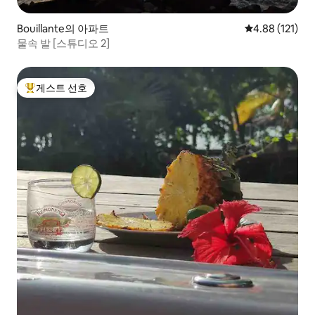
Bouillante의 아파트
평점 4.88점(5
4.88 (121)
물속 발 [스튜디오 2]
게스트 선호
상위 게스트 선호