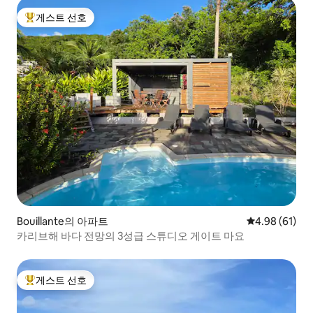
게스트 선호
상위 게스트 선호
Bouillante의 아파트
평점 4.98점(5
4.98 (61)
카리브해 바다 전망의 3성급 스튜디오 게이트 마요
게스트 선호
상위 게스트 선호