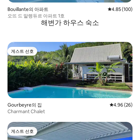
Bouillante의 아파트
평점 4.85점(5점
4.85 (100)
오뜨 드 말렝듀르 아파트 1호
해변가 하우스 숙소
게스트 선호
게스트 선호
Gourbeyre의 집
평점 4.96점(5
4.96 (26)
Charmant Chalet
게스트 선호
게스트 선호