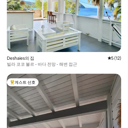
Deshaies의 집
평점 5점(5
5 (12)
빌라 코코 불르 - 바다 전망 - 해변 접근
게스트 선호
상위 게스트 선호