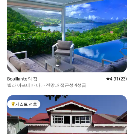
Bouillante의 집
평점 4.91점(5
4.91 (23)
빌라 아포테마 바다 전망과 접근성 4성급
게스트 선호
상위 게스트 선호