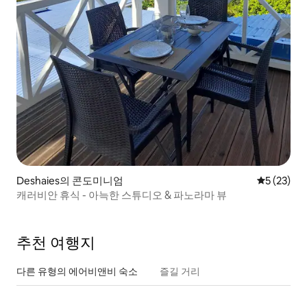
Deshaies의 콘도미니엄
평점 5점(5
5 (23)
캐러비안 휴식 - 아늑한 스튜디오 & 파노라마 뷰
추천 여행지
다른 유형의 에어비앤비 숙소
즐길 거리