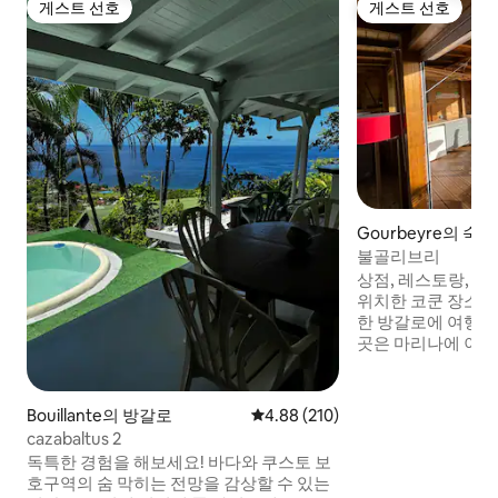
게스트 선호
게스트 선호
게스트 선호
게스트 선호
Gourbeyre의 숙소
불골리브리
상점, 레스토랑, 해
위치한 코쿤 장소를
한 방갈로에 여행 
곳은 마리나에 이
며, 바닥의 보물을
점이 되며 동시에 쉽
니다. 바닥을 둘러
Bouillante의 방갈로
평점 4.88점(5점 만점), 후기 210
4.88 (210)
빙 클럽은 도보로 3
cazabaltus 2
에르 센스 해변과 
독특한 경험을 해보세요! 바다와 쿠스토 보
테라스에서 바다 전
호구역의 숨 막히는 전망을 감상할 수 있는
추가 요금으로 보트