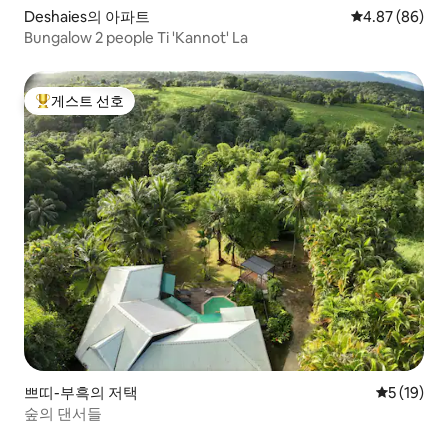
Deshaies의 아파트
평점 4.87점(5
4.87 (86)
Bungalow 2 people Ti 'Kannot' La
게스트 선호
상위 게스트 선호
쁘띠-부흑의 저택
평점 5점(5
5 (19)
숲의 댄서들