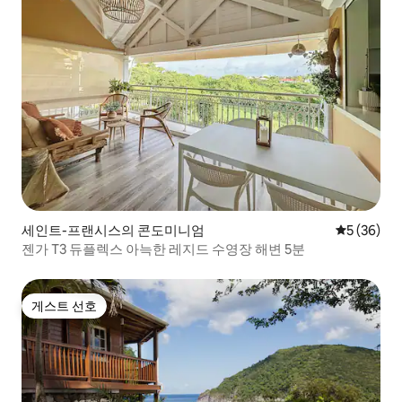
세인트-프랜시스의 콘도미니엄
평점 5점(5
5 (36)
젠가 T3 듀플렉스 아늑한 레지드 수영장 해변 5분
게스트 선호
게스트 선호