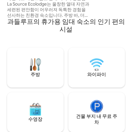
La Source Ecolodge는 울창한 열대 자연과
세련된 편안함이 어우러져 독특한 경험을
선사하는 친환경 숙소입니다. 주방 바, 더블
과들루프의 휴가용 임대 숙소의 인기 편의
침실, 바다 전망을 감상할 수 있는 야외 샤워
실, 바다를 마주한 테라스에 있는 펀치 볼
시설
(천연 수온의 강물로 채워진 대야)이 있는
약 100m²의 우아한 공간을 즐겨보세요. 숙
소 전체에서 이용할 수 있는 초고속 Starlink
와이파이. 예약 시 환영 가이드가 전송됩니
다. 청소비 포함.
주방
와이파이
건물 부지 내 무료 주
수영장
차