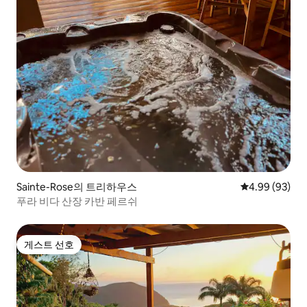
Sainte-Rose의 트리하우스
평점 4.99점(5
4.99 (93)
푸라 비다 산장 카반 페르쉬
게스트 선호
게스트 선호