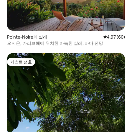
Pointe-Noire의 샬레
평점 4.97점(5
4.97 (60)
오지온, 카리브해에 위치한 아늑한 샬레, 바다 전망
게스트 선호
게스트 선호