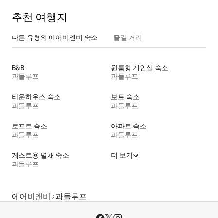
추천 여행지
다른 유형의 에어비앤비 숙소
즐길 거리
B&B
원룸형 개인실 숙소
과들루프
과들루프
타운하우스 숙소
보트 숙소
과들루프
과들루프
로프트 숙소
아파트 숙소
과들루프
과들루프
게스트용 별채 숙소
더 보기
과들루프
에어비앤비
과들루프