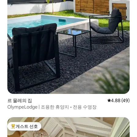
르 물레의 집
평점 4.88점(5
4.88 (49)
OlympeLodge | 조용한 휴양지 • 전용 수영장
게스트 선호
상위 게스트 선호