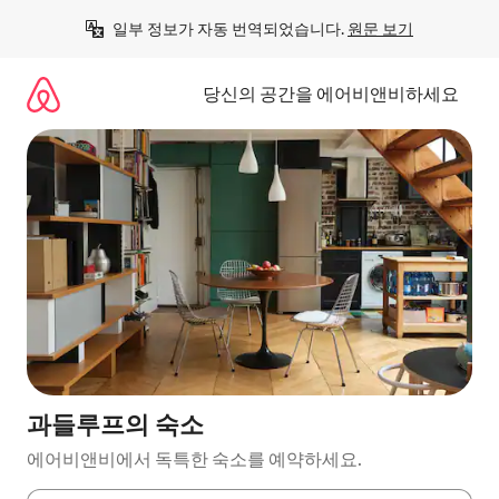
콘
일부 정보가 자동 번역되었습니다. 
원문 보기
텐
츠
로
당신의 공간을 에어비앤비하세요
바
로
가
기
과들루프의 숙소
에어비앤비에서 독특한 숙소를 예약하세요.