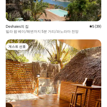
Deshaies의 집
평점 5점(5
5 (39)
빌라 팜 베이/해변까지 5분 거리/파노라마 전망
게스트 선호
게스트 선호