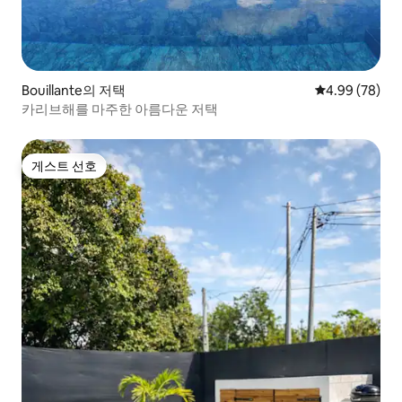
Bouillante의 저택
평점 4.99점(5
4.99 (78)
카리브해를 마주한 아름다운 저택
게스트 선호
게스트 선호