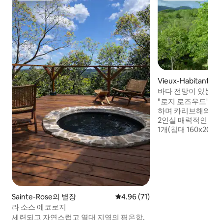
Vieux-Habitant
바다 전망이 있는 
"로지 로즈우드": 
하며 카리브해와 산
2인실 매력적인 🤩
1개(침대 160x200 
욕실, 화장실, 주방
있는 데크. 화분과
다. 필요한 경우 마
할 수 있습니다. 책
더 이상 예약할 수 
숙소를 확인하세요. 
Sainte-Rose의 별장
평점 4.96점(5점 만점), 후기 71
4.96 (71)
라 소스 에코로지
세련되고 자연스럽고 열대 지역의 평온함.