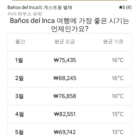
Baños del Inca의 게스트용 별채
평점 5점(
5 (4)
카이 하우스 숙박
Baños del Inca 여행에 가장 좋은 시기는
언제인가요?
월간
평균 요금
평균 기온
1월
₩75,435
16°C
2월
₩88,245
16°C
3월
₩76,858
16°C
4월
₩82,551
15°C
5월
₩69,742
15°C