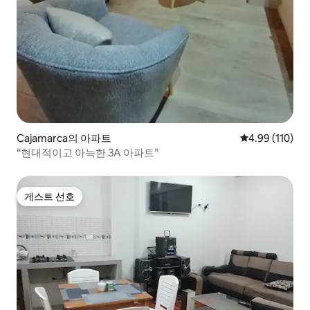
Cajamarca의 아파트
평점 4.99점(5
4.99 (110)
“현대적이고 아늑한 3A 아파트”
게스트 선호
게스트 선호