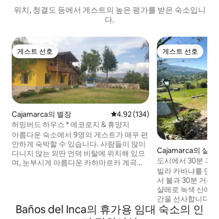
위치, 청결도 등에서 게스트의 높은 평가를 받은 숙소입니
다.
게스트 선호
게스트 선호
게스트 선호
게스트 선호
Cajamarca의 별장
평점 4.92점(5점 만점), 후기 134
4.92 (134)
허밍버드 하우스 * 에코로지 & 휴양지
아름다운 숙소에서 9명의 게스트가 매우 편
안하게 숙박할 수 있습니다. 사람들이 많이
Cajamarca의 샬레
다니지 않는 외딴 언덕 비탈에 위치해 있으
도시에서 30분 거리
며, 눈부시게 아름다운 카하마르카 계곡이
두막
빌라 카바냐를 만
내려다보입니다. 계곡 건너편으로 4,000m
서 불과 30분 거리
높이의 안데스산맥 봉우리가 보이는 전망
샬레로 녹색 산에 둘
이 마음에 드실 거예요. 시설이 완비된 주방,
간을 선사합니다🌲.
장작을 태우는 벽난로, 온수 및 난방, 와이파
Baños del Inca의 휴가용 임대 숙소의 인
수 있는 아늑한 분위
이, 벽으로 둘러싸인 정원, 2헥타르의 부지
침대와 벽난로 🛋️
가 있어 가족과 함께하는 휴가, 파차마마와