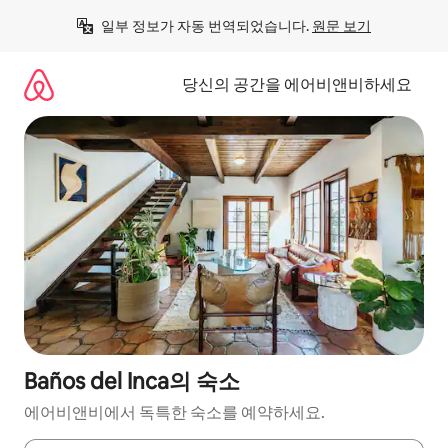
콘
일부 정보가 자동 번역되었습니다. 
원문 보기
텐
츠
로
당신의 공간을 에어비앤비하세요
바
로
가
기
Baños del Inca의 숙소
에어비앤비에서 독특한 숙소를 예약하세요.