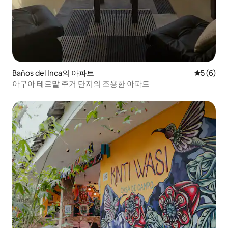
Baños del Inca의 아파트
평점 5점(
5 (6)
아구아 테르말 주거 단지의 조용한 아파트