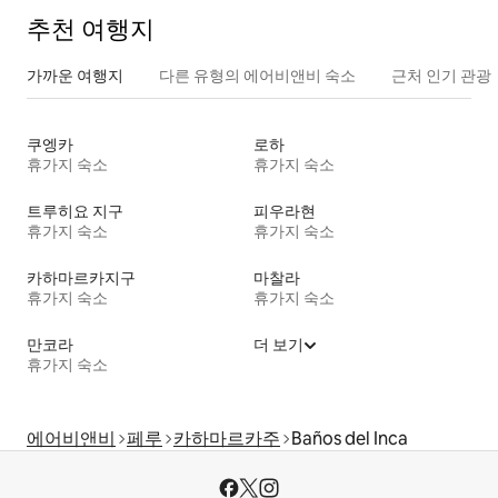
추천 여행지
가까운 여행지
다른 유형의 에어비앤비 숙소
근처 인기 관광
쿠엥카
로하
휴가지 숙소
휴가지 숙소
트루히요 지구
피우라현
휴가지 숙소
휴가지 숙소
카하마르카지구
마찰라
휴가지 숙소
휴가지 숙소
만코라
더 보기
휴가지 숙소
에어비앤비
페루
카하마르카주
Baños del Inca