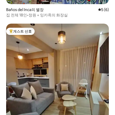
Baños del Inca의 별장
평점 5점(
5 (6)
집 전체 18인•정원 + 잉카족의 화장실
게스트 선호
상위 게스트 선호