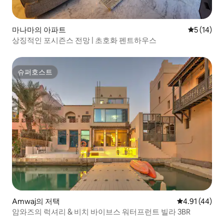
마나마의 아파트
평점 5점(5
5 (14)
상징적인 포시즌스 전망 | 초호화 펜트하우스
슈퍼호스트
슈퍼호스트
Amwaj의 저택
평점 4.91점(5
4.91 (44)
암와즈의 럭셔리 & 비치 바이브스 워터프런트 빌라 3BR