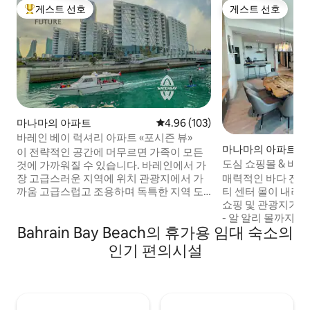
게스트 선호
게스트 선호
상위 게스트 선호
게스트 선호
마나마의 아파트
평점 4.96점(5점 만점), 후기 103
4.96 (103)
바레인 베이 럭셔리 아파트 «포시즌 뷰»
마나마의 아파트
이 전략적인 공간에 머무르면 가족이 모든
도심 쇼핑몰 & 바다
것에 가까워질 수 있습니다. 바레인에서 가
매력적인 바다 전망
장 고급스러운 지역에 위치 관광지에서 가
티 센터 몰이 내려
까움 고급스럽고 조용하며 독특한 지역 도
쇼핑 및 관광지가 
트에는 레스토랑과 카페가 있으며 반대쪽
- 알 알리 몰까지 1.
지역의 애비뉴 콤플렉스로 데려다주는 택
Bahrain Bay Beach의 휴가용 임대 숙소의
1.3km - 와후우 워
시 보트가 있습니다. 도보 거리 2km에 카약
스몰까지 1.6km - 
보트와 숨 막히는 바다 패스가 있으며 다양
인기 편의시설
레인 몰까지 2.6k
한 이벤트가 있습니다. 이 모든 것이 숙소에
3.8km - 바브 알 
서 도보로 1분 거리에 있습니다. 특별하고
몰까지 5.8km 주방 시설 완비 편의시설: 수
고급스러운 곳에 머물고 싶은 관광객들에
영장, 패들, 헬스장
게 가장 인기 있는 지역 중 하나입니다. 레저
안, 세탁, TV, 와
와 업무를 위해 고급스럽고 현대적인 숙소