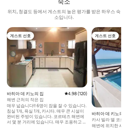
숙소
위치, 청결도 등에서 게스트의 높은 평가를 받은 하우스 숙
소입니다.
게스트 선호
게스트 선호
게스트 선호
게스트 선호
바히아 데 키노의 집
평점 4.98점(5점 만점), 후기 120
4.98 (120)
해변 근처의 작은 집
매우 넓습니다!! 6명이 잠을 잘 수 있습니다.
침실 1개, 욕실 1개, 카시타. 매우 큰 시설이
바히아 데 키노의 
완비된 주방이 있습니다. 코르테즈 해변에
카사 빌라 델 코르
서 몇 분 거리에 있습니다. 매우 조용하고 프
해변에 위치한 새 
라이빗합니다. 매우 넓습니다!!! 전자레인