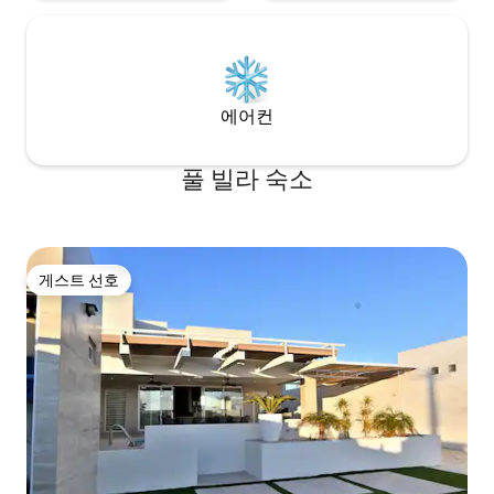
에어컨
풀 빌라 숙소
게스트 선호
게스트 선호