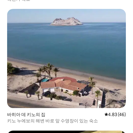
바히아 데 키노의 집
평점 4.83점(5
4.83 (46)
키노 누에보의 해변 바로 앞 수영장이 있는 숙소