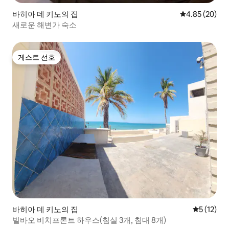
바히아 데 키노의 집
평점 4.85점(5
4.85 (20)
새로운 해변가 숙소
게스트 선호
게스트 선호
바히아 데 키노의 집
평점 5점(5
5 (12)
빌바오 비치프론트 하우스(침실 3개, 침대 8개)