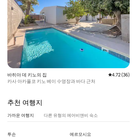
바히아 데 키노의 집
평점 4.72점(5
4.72 (36)
카사 아카풀코 키노 베이 수영장과 바다 근처
추천 여행지
가까운 여행지
다른 유형의 에어비앤비 숙소
투손
에르모시요