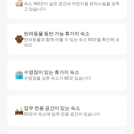
숙소 160곳이 넓은 공간과 어린이용 편의시설을 갖추
고 있습니다
반려동물 동반 가능 휴가지 숙소
반려동물과 함께 머물 수 있는 숙소 50곳을 확인해 보
세요
수영장이 있는 휴가지 숙소
수영장을 갖춘 숙소가 80곳 있습니다
업무 전용 공간이 있는 숙소
50곳의 숙소에 업무 전용 공간이 있습니다