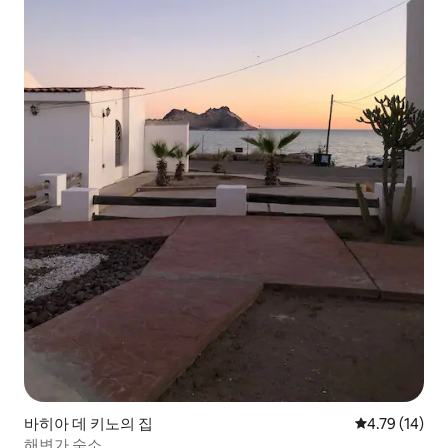
바히아 데 키노의 집
평점 4.79점(5
4.79 (14)
해변가 숙소