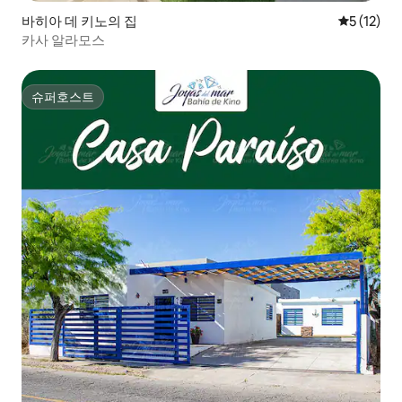
바히아 데 키노의 집
평점 5점(5
5 (12)
카사 알라모스
슈퍼호스트
슈퍼호스트