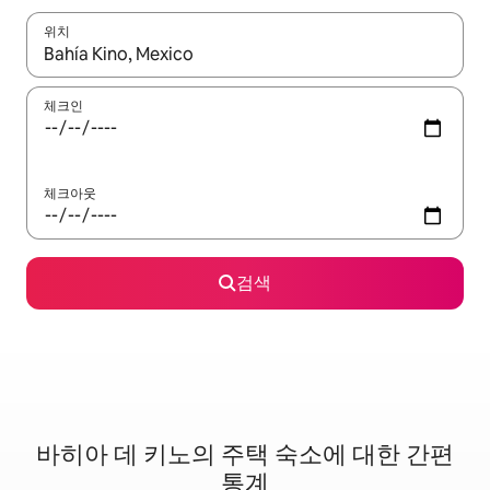
위치
결과가 나오면 위·아래 화살표 키를 사용하거나 터치 또는 스와이프
체크인
체크아웃
검색
바히아 데 키노의 주택 숙소에 대한 간편
통계