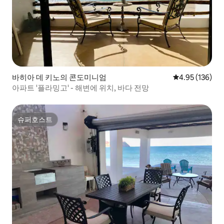
바히아 데 키노의 콘도미니엄
평점 4.95점(5점
4.95 (136)
아파트 '플라밍고' - 해변에 위치, 바다 전망
슈퍼호스트
슈퍼호스트