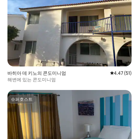
바히아 데 키노의 콘도미니엄
평점 4.47점(5
4.47 (51)
해변에 있는 콘도미니엄
슈퍼호스트
슈퍼호스트