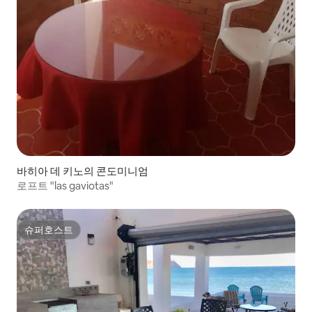
바히아 데 키노의 콘도미니엄
로프트 "las gaviotas"
슈퍼호스트
슈퍼호스트