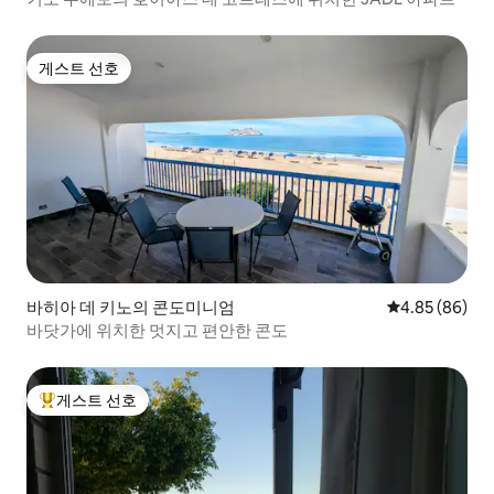
게스트 선호
게스트 선호
바히아 데 키노의 콘도미니엄
평점 4.85점(5
4.85 (86)
바닷가에 위치한 멋지고 편안한 콘도
게스트 선호
상위 게스트 선호