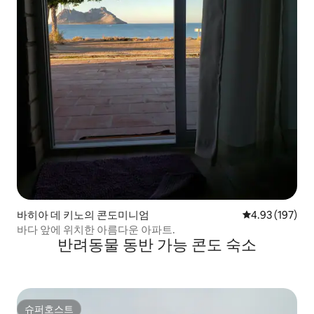
바히아 데 키노의 콘도미니엄
평점 4.93점(5점
4.93 (197)
바다 앞에 위치한 아름다운 아파트.
반려동물 동반 가능 콘도 숙소
슈퍼호스트