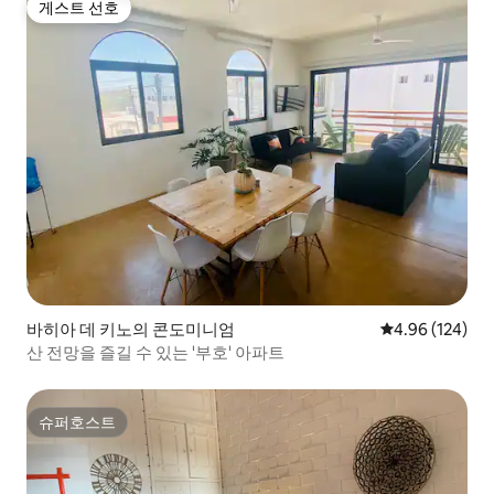
게스트 선호
게스트 선호
바히아 데 키노의 콘도미니엄
평점 4.96점(5점
4.96 (124)
산 전망을 즐길 수 있는 '부호' 아파트
슈퍼호스트
슈퍼호스트