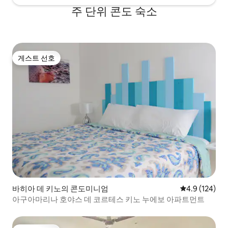
주 단위 콘도 숙소
게스트 선호
게스트 선호
바히아 데 키노의 콘도미니엄
평점 4.9점(5점
4.9 (124)
아구아마리나 호야스 데 코르테스 키노 누에보 아파트먼트