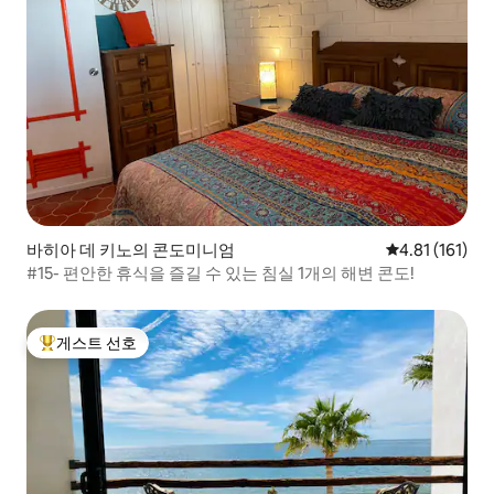
바히아 데 키노의 콘도미니엄
평점 4.81점(5
4.81 (161)
#15- 편안한 휴식을 즐길 수 있는 침실 1개의 해변 콘도!
게스트 선호
상위 게스트 선호