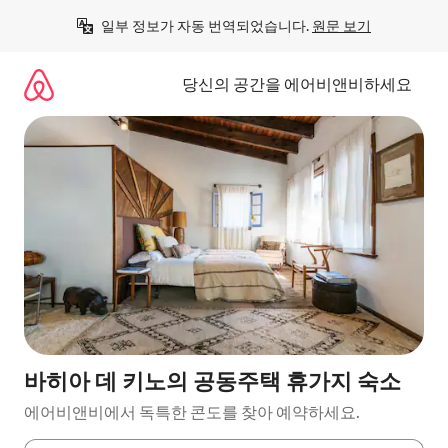
콘
일부 정보가 자동 번역되었습니다. 
원문 보기
텐
츠
로
당신의 공간을 에어비앤비하세요
바
로
가
기
바히아 데 키노의 공동주택 휴가지 숙소
에어비앤비에서 독특한 콘도를 찾아 예약하세요.