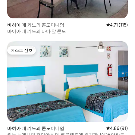
바히아 데 키노의 콘도미니엄
평점 4.71점(5
4.71 (115)
바이아 데 키노의 바다 앞 콘도
게스트 선호
게스트 선호
바히아 데 키노의 콘도미니엄
평점 4.86점(5
4.86 (91)
키노 누에보의 호이아스 데 코르테즈에 위치한 JADE 아파트