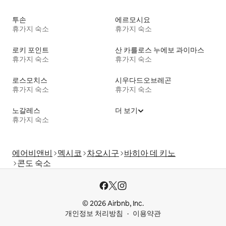
투손
에르모시요
휴가지 숙소
휴가지 숙소
로키 포인트
산 카를로스 누에보 과이마스
휴가지 숙소
휴가지 숙소
로스모치스
시우다드오브레곤
휴가지 숙소
휴가지 숙소
노갈레스
더 보기
휴가지 숙소
에어비앤비
멕시코
차오시구
바히아 데 키노
콘도 숙소
© 2026 Airbnb, Inc.
개인정보 처리방침
이용약관