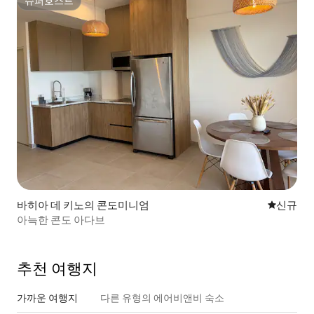
슈퍼호스트
슈퍼호스트
바히아 데 키노의 콘도미니엄
신규 숙소
신규
아늑한 콘도 아다브
추천 여행지
가까운 여행지
다른 유형의 에어비앤비 숙소