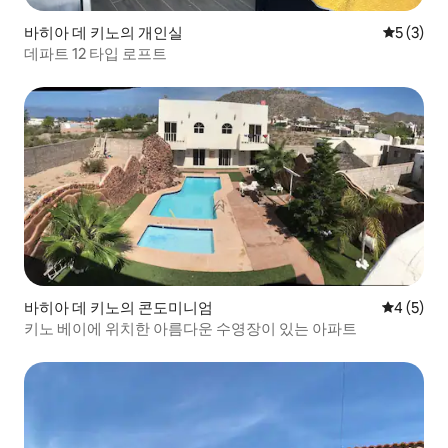
바히아 데 키노의 개인실
평점 5점(
5 (3)
데파트 12 타입 로프트
바히아 데 키노의 콘도미니엄
평점 4점(
4 (5)
키노 베이에 위치한 아름다운 수영장이 있는 아파트