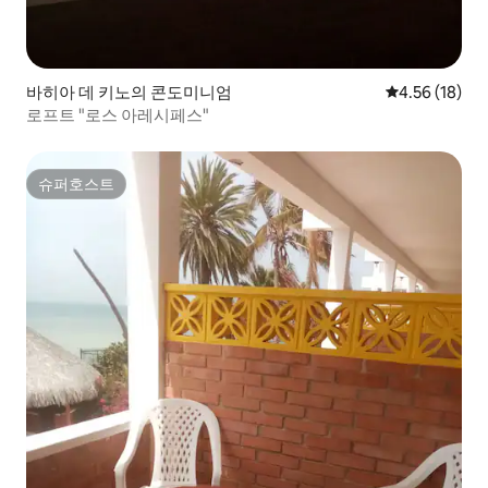
바히아 데 키노의 콘도미니엄
평점 4.56점(5
4.56 (18)
로프트 "로스 아레시페스"
슈퍼호스트
슈퍼호스트