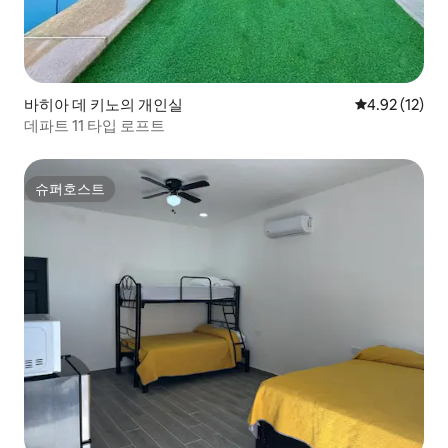
바히아 데 키노의 개인실
평점 4.92점(5
4.92 (12)
데파트 11 타입 로프트
슈퍼호스트
슈퍼호스트