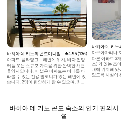
바히아 데 키노의 
아구아마리나 호야스
바히아 데 키노의 콘도미니엄
평점 4.95점(5점 만점), 후기 136
4.95 (136)
에보 아파트먼트
다른 아파트 3개 (
아파트 '플라밍고' - 해변에 위치, 바다 전망
스) 가 있는 조야
커플 또는 소규모 가족을 위한 완벽한 해변
내에 위치해 있어 
휴양지입니다. 이 넓은 아파트는 바다를 바
있도록 시설이 완비
라볼 수 있는 전용 발코니가 있는 해변에 있
반려동물 동반 불가. 충분한 공간과 쾌
습니다. 2명이 편안하게 잘 수 있으며, 최대
장식이 있습니다. - 침실 2개, 메인 킹 사이
4명까지 수용할 수 있습니다(2명은 거실의
즈 침대, 두 번째 더블
개별 소파 베드에서 잘 수 있습니다). 퀸사
소파 2개가 있는 거
이즈 침대 1개가 있는 침실, 바다 전망의 거
주방 - 넷플릭스 스
실, 소파 베드 2개, TV, 테이블, 의자가 있습
바히아 데 키노 콘도 숙소의 인기 편의시
건조대 - 인터넷 - 바베큐가 가능한 테라스 -
니다. 주의! 이 아파트에는 주방이 없습니
주차
설
다. 냉장고, 전자레인지, 커피 메이커가 있
습니다. 반려동물 동반 불가.