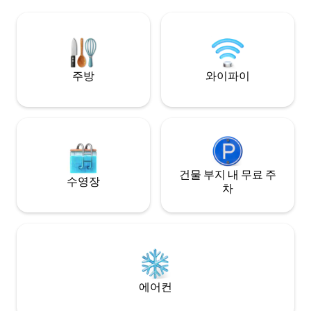
주방
와이파이
건물 부지 내 무료 주
수영장
차
에어컨