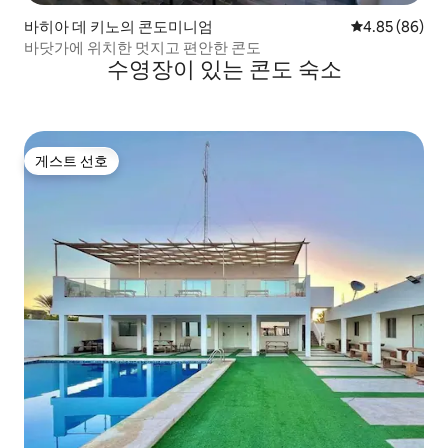
바히아 데 키노의 콘도미니엄
평점 4.85점(5
4.85 (86)
바닷가에 위치한 멋지고 편안한 콘도
수영장이 있는 콘도 숙소
게스트 선호
게스트 선호