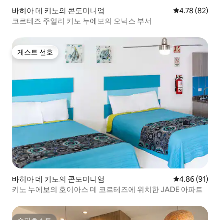
바히아 데 키노의 콘도미니엄
평점 4.78점(5
4.78 (82)
코르테즈 주얼리 키노 누에보의 오닉스 부서
게스트 선호
게스트 선호
바히아 데 키노의 콘도미니엄
평점 4.86점(5
4.86 (91)
키노 누에보의 호이아스 데 코르테즈에 위치한 JADE 아파트