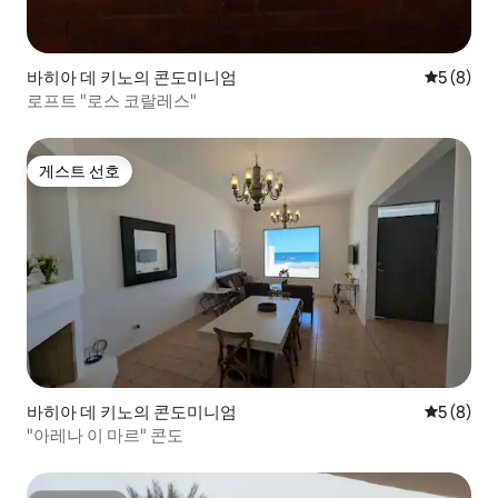
바히아 데 키노의 콘도미니엄
평점 5점(
5 (8)
로프트 "로스 코랄레스"
게스트 선호
게스트 선호
바히아 데 키노의 콘도미니엄
평점 5점(
5 (8)
"아레나 이 마르" 콘도