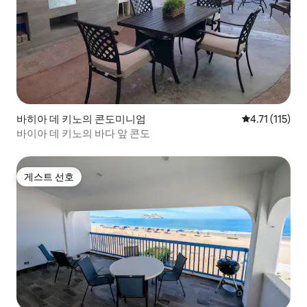
바히아 데 키노의 콘도미니엄
평점 4.71점(5
4.71 (115)
바이아 데 키노의 바다 앞 콘도
게스트 선호
게스트 선호