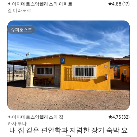
바이아데로스앙헬레스의 아파트
평점 4.88점(5
4.88 (17)
엘 미라도르
슈퍼호스트
슈퍼호스트
바이아데로스앙헬레스의 집
평점 4.75점(5
4.75 (32)
카사 루나
내 집 같은 편안함과 저렴한 장기 숙박 요