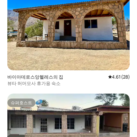
바이아데로스앙헬레스의 집
평점 4.61점(5
4.61 (28)
뷰타 허머모사 휴가용 숙소
슈퍼호스트
슈퍼호스트