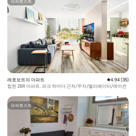
슈퍼호스트
슈퍼호스트
레호보트의 아파트
평점 4.94점(5
4.94 (35)
힙한 2BR 아파트. 파크 하마다 근처/주차/엘리베이터/에어컨
슈퍼호스트
슈퍼호스트