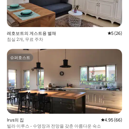
레호보트의 게스트용 별채
평점 5점(5
5 (26)
침실 2개, 무료 주차
슈퍼호스트
슈퍼호스트
Irus의 집
평점 4.95점(5
4.95 (66)
빌라 이루스 - 수영장과 전망을 갖춘 아름다운 숙소