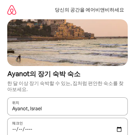
콘
텐
당신의 공간을 에어비앤비하세요
츠
로
바
로
가
기
Ayanot의 장기 숙박 숙소
한 달 이상 장기 숙박할 수 있는, 집처럼 편안한 숙소를 찾
아보세요.
위치
결과가 나오면 위·아래 화살표 키를 사용하거나 터치 또는 스와이프
체크인