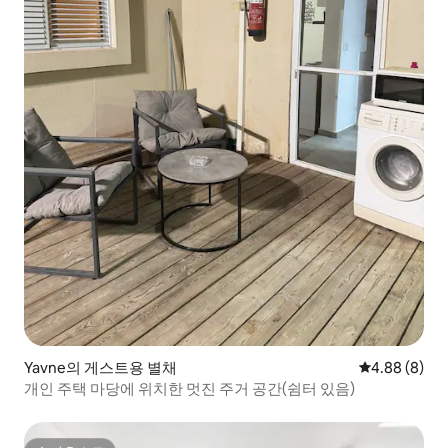
Yavne의 게스트용 별채
평점 4.88점(
4.88 (8)
개인 주택 마당에 위치한 멋진 주거 공간(쉼터 있음)