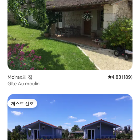
Moirax의 집
평점 4.83점(5점
4.83 (189)
Gîte Au moulin
게스트 선호
게스트 선호