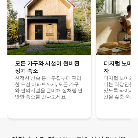
모든 가구와 시설이 완비된
디지털 노마드
장기 숙소
자
한적한 산속 통나무집부터 편리
디지털 노마드나
한 도심 아파트까지, 모든 가구
니는 직장인들이
와 편의시설을 완비해 집처럼 편
있도록 와이파이
안한 숙소를 만나보세요.
간을 갖춘 숙소