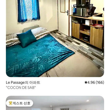
Le Passage의 아파트
평점 4.96점(5점
4.96 (166)
"COCON DE SAB"
게스트 선호
상위 게스트 선호