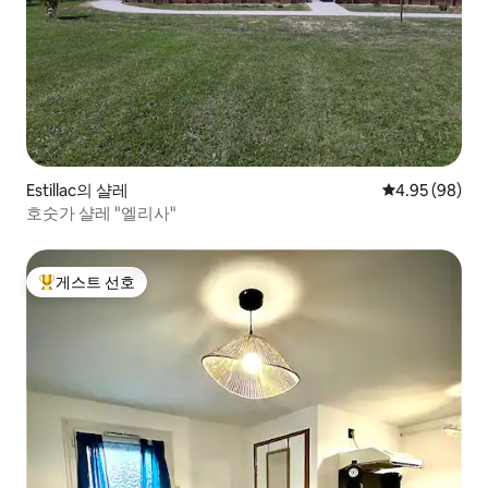
Estillac의 샬레
평점 4.95점(5
4.95 (98)
호숫가 샬레 "엘리사"
게스트 선호
상위 게스트 선호