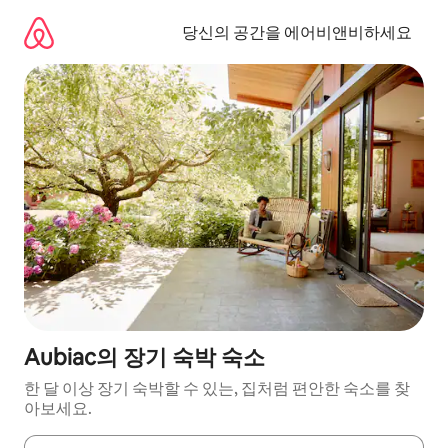
콘
텐
당신의 공간을 에어비앤비하세요
츠
로
바
로
가
기
Aubiac의 장기 숙박 숙소
한 달 이상 장기 숙박할 수 있는, 집처럼 편안한 숙소를 찾
아보세요.