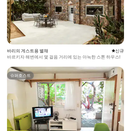
바리의 게스트용 별채
신규 숙소
신규
바르키자 해변에서 몇 걸음 거리에 있는 아늑한 스톤 하우스!
슈퍼호스트
슈퍼호스트