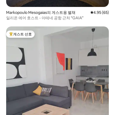
Markopoulo Mesogaias의 게스트용 별채
평점 4.95점(5
4.95 (65)
일리온 에어 호스트 - 아테네 공항 근처 “GAIA”
게스트 선호
상위 게스트 선호