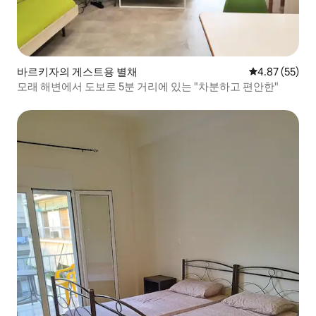
바르키자의 게스트용 별채
평점 4.87점(5
4.87 (55)
모래 해변에서 도보로 5분 거리에 있는 "차분하고 편안한"