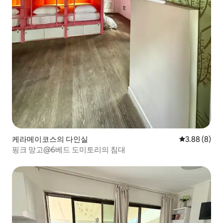
케라메이코스의 다인실
평점 3.88점(
3.88 (8)
핑크 망고@6베드 도미토리의 침대