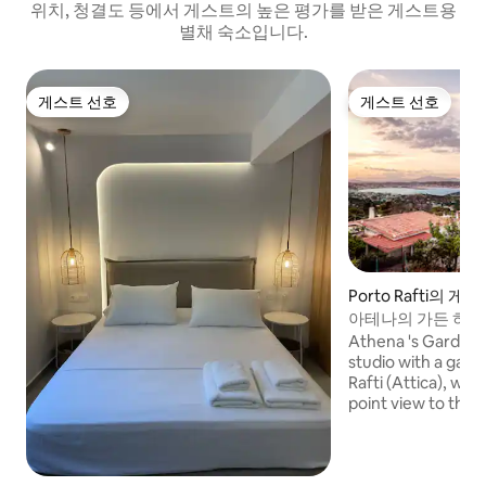
위치, 청결도 등에서 게스트의 높은 평가를 받은 게스트용
별채 숙소입니다.
게스트 선호
게스트 선호
게스트 선호
게스트 선호
Porto Rafti의 
아테나의 가든 하우
Athena 's Garden H
studio with a garde
Rafti (Attica), wit
point view to 
숲에서 나는 깨끗한
을 수 있습니다. 
감상하면서 신선한
길 수 있는 채소 