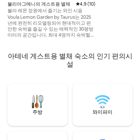
불리아그메니의 게스트용 별채
평점 4.9점(5점 만점), 후기 10
4.9 (10)
불라 레몬 정원에서 즐기는 와인 시음
Voula Lemon Garden by Taurus는 2025
년에 완전히 리모델링되어 현대적이고 편
안한 숙박을 즐길 수 있는 매력적인 30평방
미터의 공간입니다. 최대 4명까지 숙박할
수 있는 숙소에는 더블 침대와 더 작은 더블
침대(130 x 185cm)가 있어 성인 1명 또는 어
린이 2명이 이용하기에 적합합니다. 소파
아테네 게스트용 별채 숙소의 인기 편의시
베드를 열고 싶으시면 최소 48시간 전에 알
설
려주세요. 커플, 나홀로 여행자 또는 소규모
가족에게 적합한 게스트하우스는 바다에서
도보로 가까운 거리에 있는 레몬과 올리브
나무가 가득한 조용한 정원에 자리 잡고 있
습니다.
주방
와이파이