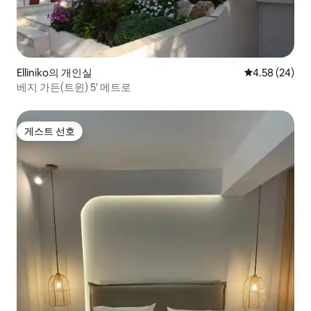
Elliniko의 개인실
평점 4.58점(5
4.58 (24)
베지 가든(트윈) 5' 메트로
게스트 선호
게스트 선호