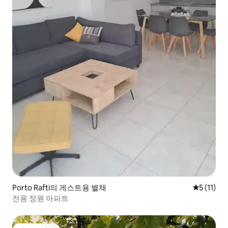
Porto Rafti의 게스트용 별채
평점 5점(5
5 (11)
전용 정원 아파트