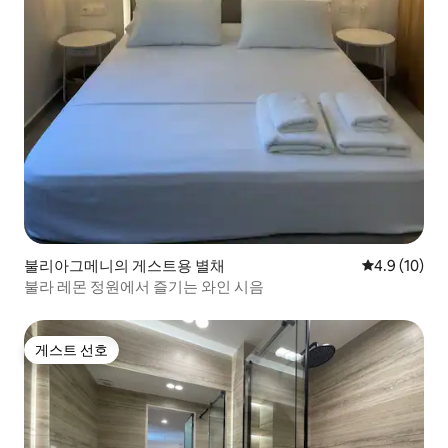
불리아그메니의 게스트용 별채
평점 4.9점(5
4.9 (10)
불라 레몬 정원에서 즐기는 와인 시음
게스트 선호
게스트 선호