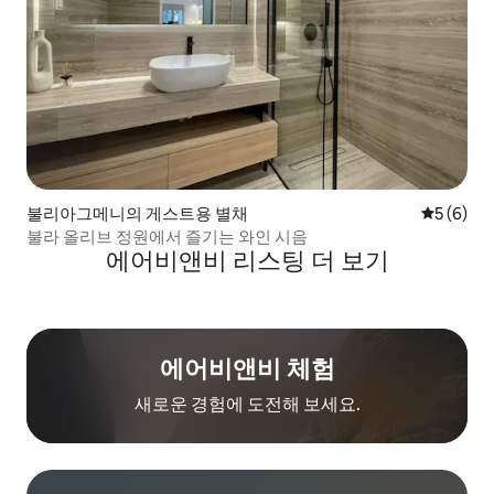
불리아그메니의 게스트용 별채
평점 5점(
5 (6)
불라 올리브 정원에서 즐기는 와인 시음
에어비앤비 리스팅 더 보기
에어비앤비 체험
새로운 경험에 도전해 보세요.