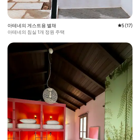
아테네의 게스트용 별채
평점 5점(5
5 (17)
아테네의 침실 1개 정원 주택