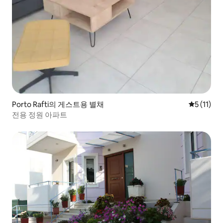
Porto Rafti의 게스트용 별채
평점 5점(5
5 (11)
전용 정원 아파트