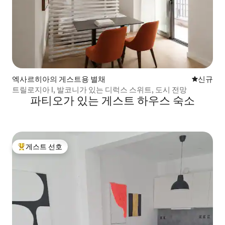
엑사르히아의 게스트용 별채
신규 숙소
신규
트릴로지아 I, 발코니가 있는 디럭스 스위트, 도시 전망
파티오가 있는 게스트 하우스 숙소
게스트 선호
상위 게스트 선호