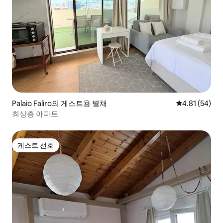
Palaio Faliro의 게스트용 별채
평점 4.81점(5
4.81 (54)
최상층 아파트
게스트 선호
게스트 선호