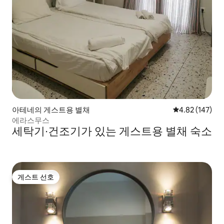
아테네의 게스트용 별채
평점 4.82점(5점
4.82 (147)
에라스무스
세탁기∙건조기가 있는 게스트용 별채 숙소
게스트 선호
게스트 선호