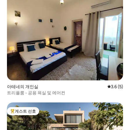
아테네의 개인실
평점 3.6점(
3.6 (5)
트리플룸 - 공용 욕실 및 에어컨
게스트 선호
상위 게스트 선호