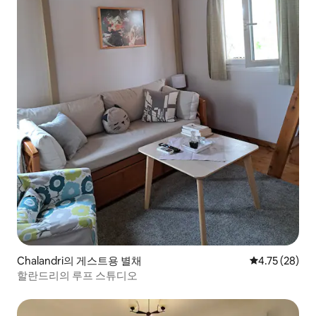
Chalandri의 게스트용 별채
평점 4.75점(5
4.75 (28)
할란드리의 루프 스튜디오