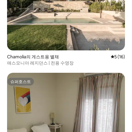
Chamolia의 게스트용 별채
평점 5점(5
5 (16)
애스모니아 레지던스 | 전용 수영장
슈퍼호스트
슈퍼호스트