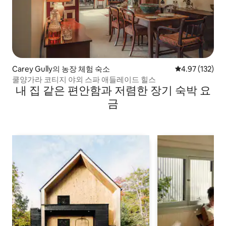
Carey Gully의 농장 체험 숙소
평점 4.97점(5
4.97 (132)
쿨양가라 코티지 야외 스파 애들레이드 힐스
내 집 같은 편안함과 저렴한 장기 숙박 요
금