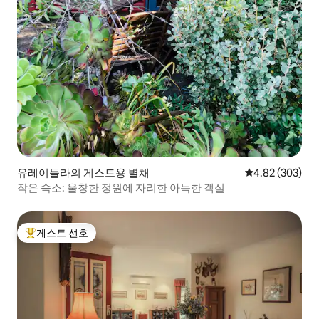
유레이들라의 게스트용 별채
평점 4.82점(5점
4.82 (303)
작은 숙소: 울창한 정원에 자리한 아늑한 객실
게스트 선호
상위 게스트 선호