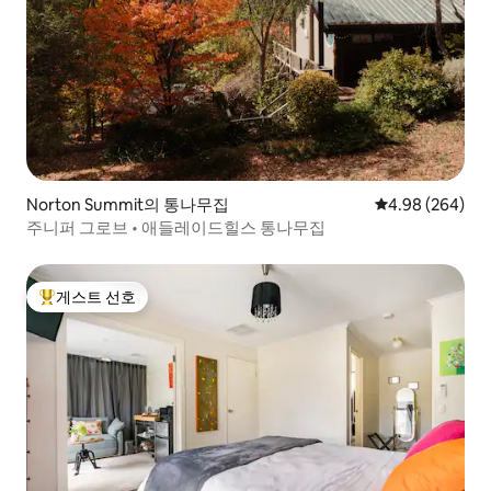
Norton Summit의 통나무집
평점 4.98점(5점
4.98 (264)
주니퍼 그로브 • 애들레이드힐스 통나무집
게스트 선호
상위 게스트 선호