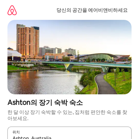
콘
텐
당신의 공간을 에어비앤비하세요
츠
로
바
로
가
기
Ashton의 장기 숙박 숙소
한 달 이상 장기 숙박할 수 있는, 집처럼 편안한 숙소를 찾
아보세요.
위치
결과가 나오면 위·아래 화살표 키를 사용하거나 터치 또는 스와이프