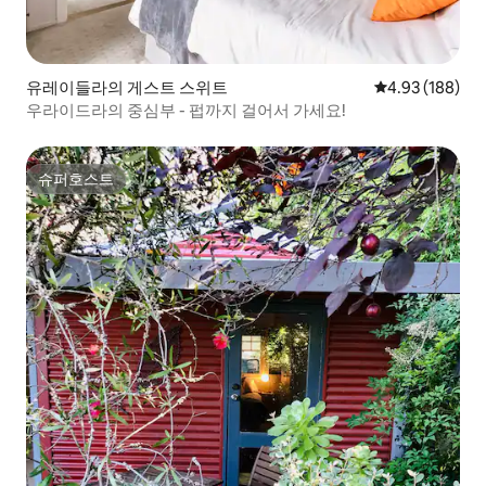
유레이들라의 게스트 스위트
평점 4.93점(5점
4.93 (188)
우라이드라의 중심부 - 펍까지 걸어서 가세요!
슈퍼호스트
슈퍼호스트