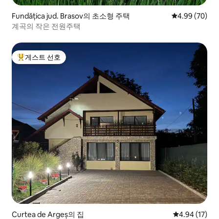
Fundățica jud. Brasov의 초소형 주택
평점 4.99점(5
4.99 (70)
계곡의 작은 전원주택
게스트 선호
상위 게스트 선호
Curtea de Argeș의 집
평점 4.94점(5
4.94 (17)