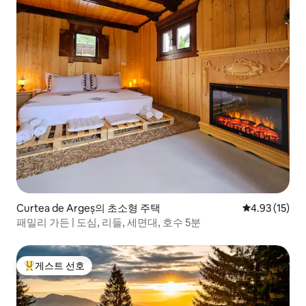
Curtea de Argeș의 초소형 주택
평점 4.93점(5
4.93 (15)
패밀리 가든 | 도심, 리들, 세면대, 호수 5분
게스트 선호
상위 게스트 선호