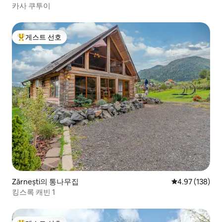
카사 쿠투이
게스트 선호
상위 게스트 선호
Zărnești의 통나무집
평점 4.97점(5점
4.97 (138)
킹스록 캐빈 1