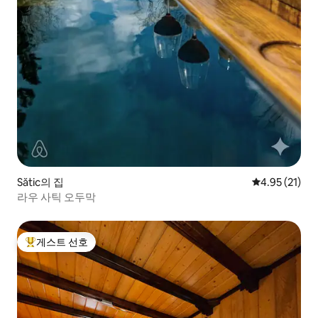
Sătic의 집
평점 4.95점(5
4.95 (21)
라우 사틱 오두막
게스트 선호
상위 게스트 선호