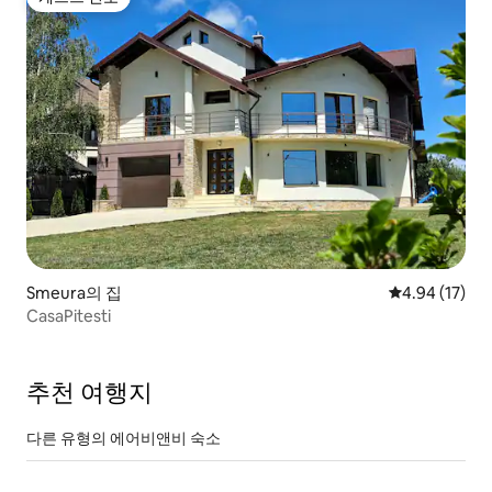
게스트 선호
Smeura의 집
평점 4.94점(5
4.94 (17)
CasaPitesti
추천 여행지
다른 유형의 에어비앤비 숙소