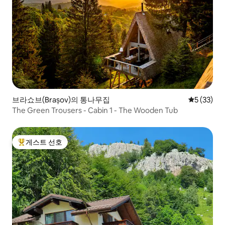
브라쇼브(Brașov)의 통나무집
평점 5점(5
5 (33)
The Green Trousers - Cabin 1 - The Wooden Tub
게스트 선호
상위 게스트 선호