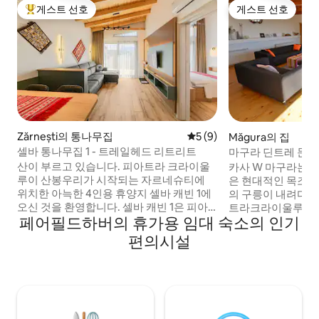
게스트 선호
게스트 선호
상위 게스트 선호
게스트 선호
Zărnești의 통나무집
평점 5점(5점 만점), 후기 9
5 (9)
Măgura의 집
셀바 통나무집 1 - 트레일헤드 리트리트
마구라 딘트레 문티 
산이 부르고 있습니다. 피아트라 크라이울
카사 W 마구라는 
루이 산봉우리가 시작되는 자르네슈티에
은 현대적인 목조 
위치한 아늑한 4인용 휴양지 셀바 캐빈 1에
의 구릉이 내려다
오신 것을 환영합니다. 셀바 캐빈 1은 피아
트라크라이울루이산
페어필드하버의 휴가용 임대 숙소의 인기
트라 크라이울루이 산봉우리가 시작되는
습니다. 저희 숙소는 브라쇼브, 드라큘라의
곳에서 단 2km 거리에 있습니다. 신선한 산
브란 성, 다양한 
편의시설
공기를 마시며 일어나 아침 에스프레소를
스에서 가깝습니다.
내리고, 산이 내려다보이는 전용 테라스에
반, 패러글라이딩도 
서 하루 일정을 계획해 보세요. 킹사이즈 침
치, 분위기, 야외 
대가 있는 침실, 편안한 소파 베드, 시설이
마음에 드실 겁니다
완비된 주방, 식기세척기, 모든 객실의 에어
여행객(아이 동반)
컨, 바닥 난방, 스마트 TV, 바비큐 시설, 무료
합니다.