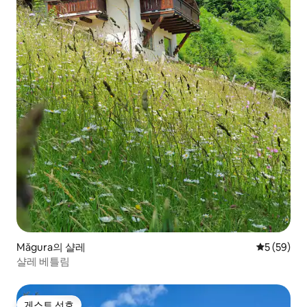
Măgura의 샬레
평점 5점(5
5 (59)
샬레 베틀림
게스트 선호