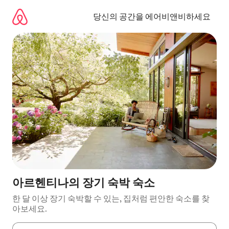
콘
텐
당신의 공간을 에어비앤비하세요
츠
로
바
로
가
기
아르헨티나의 장기 숙박 숙소
한 달 이상 장기 숙박할 수 있는, 집처럼 편안한 숙소를 찾
아보세요.