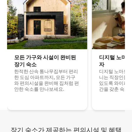
모든 가구와 시설이 완비된
디지털 노마드
장기 숙소
자
한적한 산속 통나무집부터 편리
디지털 노마드나
한 도심 아파트까지, 모든 가구
니는 직장인들이
와 편의시설을 완비해 집처럼 편
있도록 와이파이
안한 숙소를 만나보세요.
간을 갖춘 숙소
장기 숙소가 제공하는 편의시설 및 혜택