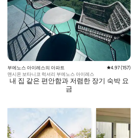
부에노스 아이레스의 아파트
평점 4.97점(5
4.97 (157)
맨시온 보타니코 럭셔리 부에노스 아이레스
내 집 같은 편안함과 저렴한 장기 숙박 요
금