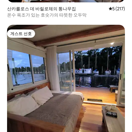
산카를로스 데 바릴로체의 통나무집
평점 5점(5점
5 (217)
온수 욕조가 있는 호숫가의 따뜻한 오두막
게스트 선호
게스트 선호