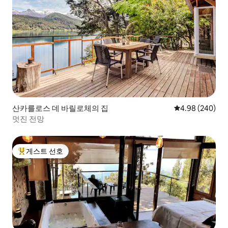
산카를로스 데 바릴로체의 집
평점 4.98점(5점
4.98 (240)
멋진 전망
게스트 선호
상위 게스트 선호