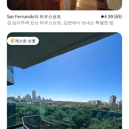
San Fernando의 하우스보트
평점 4.99점(5
4.99 (69)
강 삼각주에 있는 하우스보트, 강변에서 보내는 특별한 밤
게스트 선호
상위 게스트 선호