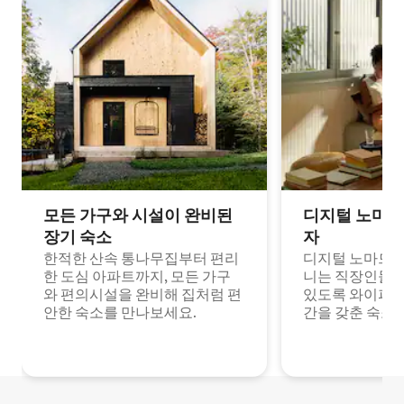
모든 가구와 시설이 완비된
디지털 노마드
장기 숙소
자
한적한 산속 통나무집부터 편리
디지털 노마드나
한 도심 아파트까지, 모든 가구
니는 직장인들이
와 편의시설을 완비해 집처럼 편
있도록 와이파이
안한 숙소를 만나보세요.
간을 갖춘 숙소