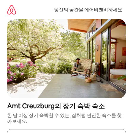
콘
텐
당신의 공간을 에어비앤비하세요
츠
로
바
로
가
기
Amt Creuzburg의 장기 숙박 숙소
한 달 이상 장기 숙박할 수 있는, 집처럼 편안한 숙소를 찾
아보세요.