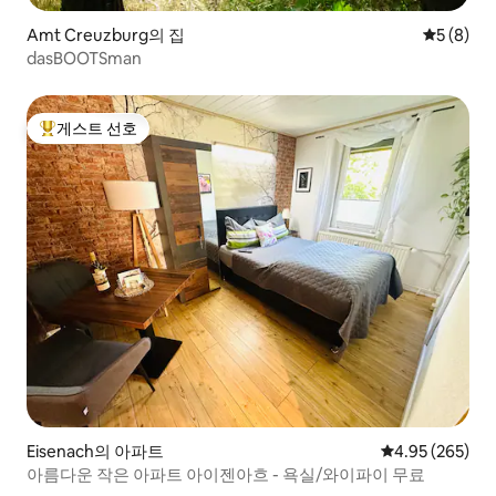
Amt Creuzburg의 집
평점 5점(
5 (8)
dasBOOTSman
게스트 선호
상위 게스트 선호
Eisenach의 아파트
평점 4.95점(5점
4.95 (265)
아름다운 작은 아파트 아이젠아흐 - 욕실/와이파이 무료