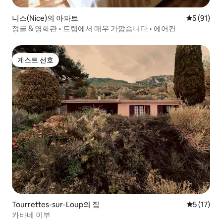
니스(Nice)의 아파트
평점 5점(5
5 (91)
정글 & 영화관 • 트램에서 매우 가깝습니다 • 에어컨
게스트 선호
게스트 선호
Tourrettes-sur-Loup의 집
평점 5점(5
5 (17)
카바네 이부