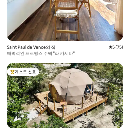
Saint Paul de Vence의 집
평점 5점(5
5 (75)
매력적인 프로방스 주택 "라 카세타"
게스트 선호
상위 게스트 선호