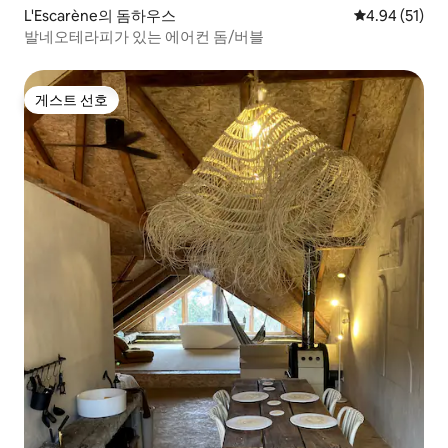
L'Escarène의 돔하우스
평점 4.94점(5
4.94 (51)
발네오테라피가 있는 에어컨 돔/버블
게스트 선호
게스트 선호