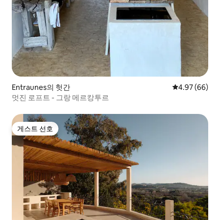
Entraunes의 헛간
평점 4.97점(5
4.97 (66)
멋진 로프트 - 그랑 메르캉투르
게스트 선호
게스트 선호