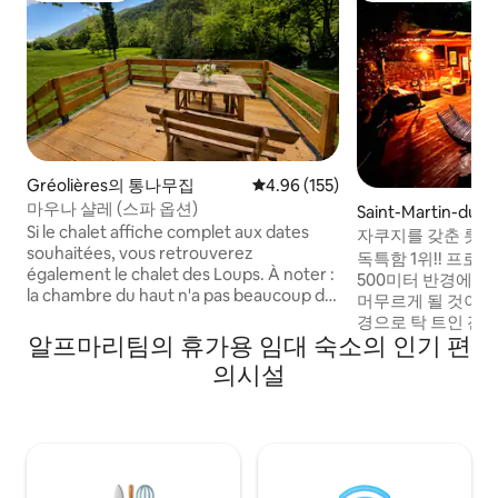
Gréolières의 통나무집
평점 4.96점(5점 만점), 후기 155
4.96 (155)
마우나 샬레 (스파 옵션)
Saint-Martin-du
Si le chalet affiche complet aux dates
트용 별채
자쿠지를 갖춘 롯지
souhaitées, vous retrouverez
독특함 1위!! 프
également le chalet des Loups. À noter :
500미터 반경에 
la chambre du haut n'a pas beaucoup de
머무르게 될 것이기
hauteur sous plafond. Attention, le
경으로 탁 트인 전망
barbecue est un barbecue sauvage.
알프마리팀의 휴가용 임대 숙소의 인기 편
자쿠지가 있는 20
Donc, s'il y a un arrêté préfectoral, celui-
는 놀라운 저희 롯
의시설
ci est interdit. Concernant le jacuzzi,
보세요. (후기 읽어
indiquez dans la description que celui-ci
수 있는 휴식! 바다(니스)에서 20분 거리에
est un bain romain qui se trouve dans
위치한 45년 전통
l'espace bien-être. C'est une option,
AOP 올리브, 올리
ainsi que le sauna et tout ce qui va avec.
재배합니다. 독특합