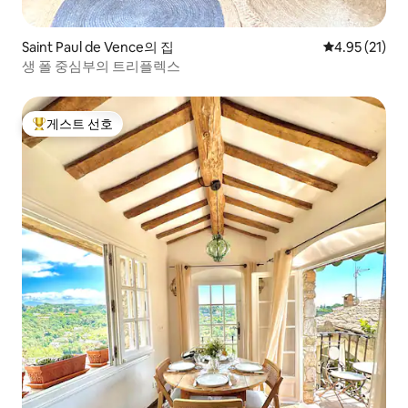
Saint Paul de Vence의 집
평점 4.95점(5
4.95 (21)
생 폴 중심부의 트리플렉스
게스트 선호
상위 게스트 선호