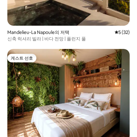
Mandelieu-La Napoule의 저택
평점 5점(5
5 (32)
신축 럭셔리 빌라 | 바다 전망 | 플런지 풀
게스트 선호
게스트 선호