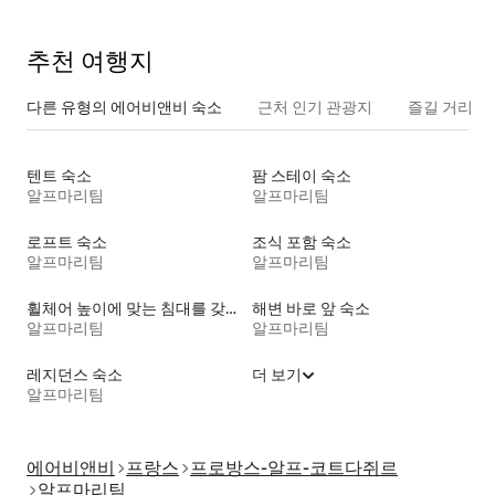
추천 여행지
다른 유형의 에어비앤비 숙소
근처 인기 관광지
즐길 거리
텐트 숙소
팜 스테이 숙소
알프마리팀
알프마리팀
로프트 숙소
조식 포함 숙소
알프마리팀
알프마리팀
휠체어 높이에 맞는 침대를 갖춘 숙소
해변 바로 앞 숙소
알프마리팀
알프마리팀
레지던스 숙소
더 보기
알프마리팀
에어비앤비
프랑스
프로방스-알프-코트다쥐르
알프마리팀