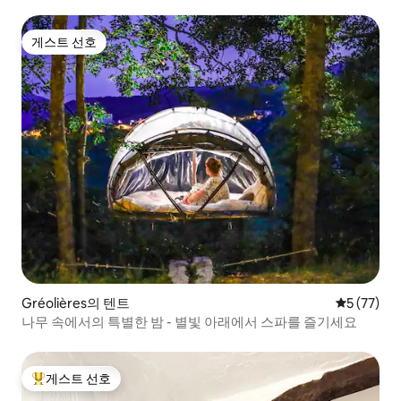
게스트 선호
게스트 선호
Gréolières의 텐트
평점 5점(5
5 (77)
나무 속에서의 특별한 밤 - 별빛 아래에서 스파를 즐기세요
게스트 선호
상위 게스트 선호