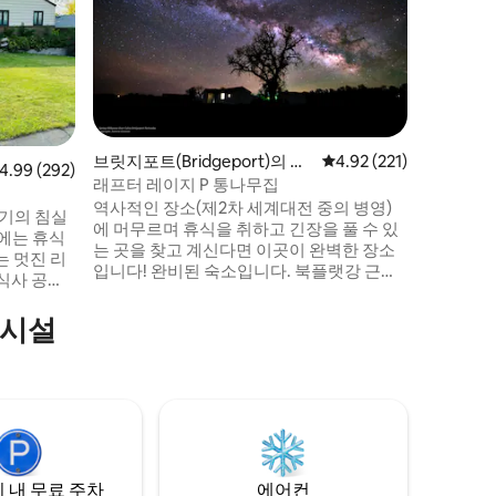
침실 2개
의 거실 공간과 주방
빈티지 업무
하에 세탁
AirBB
려동물을 동반
치하면서
보내세요. 평화롭고 조용한 작은 마을의
브릿지포트(Bridgeport)의 통
평점 4.92점(5점 만점), 
4.92 (221)
점 4.99점(5점 만점), 후기 292개
4.99 (292)
력으로 휴
나무집
래프터 레이지 P 통나무집
다. 금연 숙소입니다. 흡연은 밖에서 가능하
역사적인 장소(제2차 세계대전 중의 병영)
지만, 꽁
크기의 침실
에 머무르며 휴식을 취하고 긴장을 풀 수 있
실에는 휴식
는 곳을 찾고 계신다면 이곳이 완벽한 장소
는 멋진 리
입니다! 완비된 숙소입니다. 북플랫강 근처
식사 공간
에 있는 조용하고 평화로운 시골 분위기의
는 커다란
숙소이지만, 여러 관광지와 편의시설과도
 오버플로
의시설
가깝습니다. (친절한) 이웃의 자유롭게 돌아
은 게스트
다니는 래브라도 개가 있습니다. 게스트를
. 밖에
보호하기 위해, 게스트가 바뀔 때마다 진행
블과 의자
하는 일반적인 대청소 후, 리모컨, 전등 스위
치, 문고리 등을 포함하여 손이 닿을 수 있는
용하
모든 곳을 소독합니다.
 내 무료 주차
에어컨