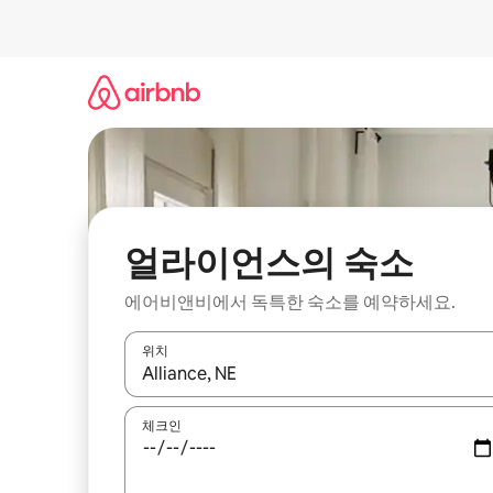
콘
텐
츠
로
바
로
가
기
얼라이언스의 숙소
에어비앤비에서 독특한 숙소를 예약하세요.
위치
결과가 나오면 위·아래 화살표 키를 사용하거나 터치
체크인