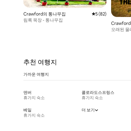
Crawford의 통나무집
평점 5점(5점 만점),
5 (82)
림록 목장 - 통나무집
Crawfo
오래된 물
추천 여행지
가까운 여행지
덴버
콜로라도스프링스
휴가지 숙소
휴가지 숙소
베일
더 보기
휴가지 숙소