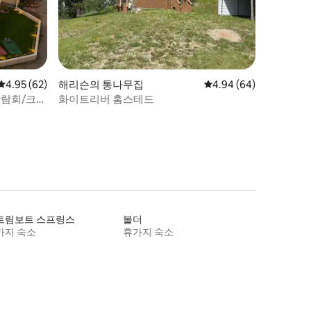
평점 4.95점(5점 만점), 후기 62개
4.95 (62)
해리슨의 통나무집
평점 4.94점(5점 만점),
4.94 (64)
화이트리버 홈스테드
트림보트 스프링스
볼더
가지 숙소
휴가지 숙소