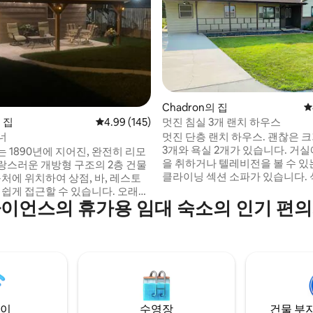
Chadron의 집
평
멋진 침실 3개 랜치 하우스
후기 366개
의 집
평점 4.99점(5점 만점), 후기 145개
4.99 (145)
멋진 단층 랜치 하우스. 괜찮은 
너
3개와 욕실 2개가 있습니다. 거
 1890년에 지어진, 완전히 리모
을 취하거나 텔레비전을 볼 수 있
랑스러운 개방형 구조의 2층 건물
클라이닝 섹션 소파가 있습니다. 
근처에 위치하여 상점, 바, 레스토
에는 8명이 편안하게 앉을 수 있
쉽게 접근할 수 있습니다. 오래된
테이블이 있습니다. 주방 외부의
이언스의 휴가용 임대 숙소의 인기 편
대로 유지하면서 모든 현대적인
룸은 에어 매트리스를 갖춘 더 많
었습니다. 거대한 주방, 멋
를 위한 공간으로 사용할 수 있습니다
 및 거실이 있습니다. 침실 2개
는 울타리가 있는 뒷마당과 테이
 있으며, 각 침실에는 줄리엣 발코
가 갖춰진 파티오가 있습니다. 필요한 경우
 전용 욕실과 세 번째 수면 공간이
첨부된 차고를 이용할 수 있습니다. 조
고 멋진 동네에 있습니다.
오 3개(지붕이 있는 파티오 1개).
녁에 가스 그릴과 파티오를 즐겨
이
수영장
건물 부지