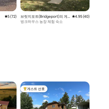
평점 5점(5점 만점), 후기 72개
5 (72)
브릿지포트(Bridgeport)의 게
평점 4.95점(5점 만점),
4.95 (40)
스트용 별채
벙크하우스 농장 체험 숙소
게스트 선호
상위 게스트 선호