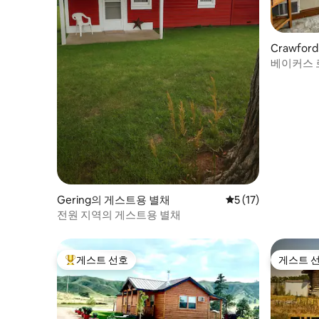
Crawfo
베이커스 
Gering의 게스트용 별채
평점 5점(5점 만점),
5 (17)
전원 지역의 게스트용 별채
게스트 선호
게스트 
상위 게스트 선호
게스트 