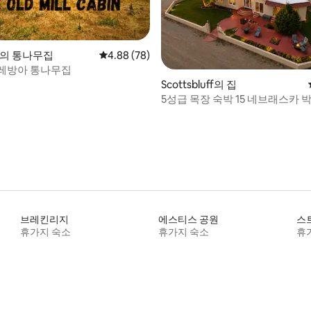
 후기 82개
rd의 통나무집
평점 4.88점(5점 만점), 후기 78개
4.88 (78)
레방아 통나무집
Scottsbluff의 집
5성급 목장 숙박 15 네브래스카 박람회/크리
스마스 기간에 운영
브레킨리지
에스티스 공원
스
휴가지 숙소
휴가지 숙소
휴