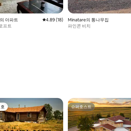
rd의 아파트
평점 4.89점(5점 만점), 후기 18개
4.89 (18)
Minatare의 통나무집
로프트
파인콘 비치
 후기 17개
선호
슈퍼호스트
선호
슈퍼호스트