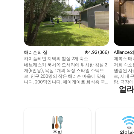
해리슨의 집
평점 4.92점(5점 만점), 
4.92 (366)
Alliance
하이플레인 지역의 침실 2개 숙소
매톡스 매
네브래스카 북서쪽 모서리에 위치한 침실 2
저희 숙소는
개(5인용), 욕실 1개의 목장 스타일 주택으
델링된 사
로, 인구 200명의 작은 해리슨 마을에 있습
로, 시내 
니다. 200명입니다. 에이게이트 화석층 국
랑, 극장에 
얼라
립 기념비에서 북쪽으로 22마일, 포트 로빈
매력은 그
슨 및 포스트 플레이하우스에서 서쪽으로
편의시설을 갖추
25마일, 블랙 힐스에서 남쪽으로 70마일 거
진 식사 공간
리에 있습니다. 조용하고 편안한 휴가를 보
는 위층에
내기에 완벽한 위치이며, 관광지로 가는 길
니가 있는
에 중간 경유지로 이용하기에 편리한 곳입
있습니다. 앞뒤에 있는 벽으로 둘러싸인 베
니다. 무선 인터넷: 15mbps. 로쿠와 DVD가
란다와 파티
있는 TV. 여름에는 시립 수영장이 운영됩니
시원한 저
주방
와이파
다. 세탁기/건조기가 있습니다.
보세요.