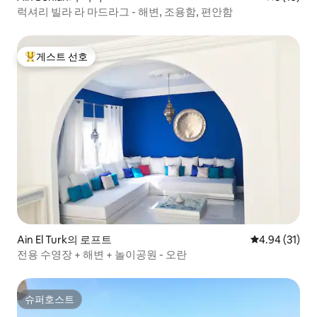
럭셔리 빌라 라 마드라그 - 해변, 조용함, 편안함
게스트 선호
상위 게스트 선호
Ain El Turk의 로프트
평점 4.94점(5
4.94 (31)
전용 수영장 + 해변 + 놀이공원 - 오란
슈퍼호스트
슈퍼호스트