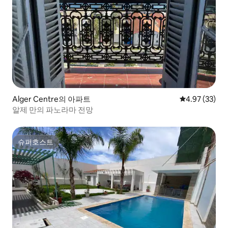
Alger Centre의 아파트
평점 4.97점(5
4.97 (33)
알제 만의 파노라마 전망
슈퍼호스트
슈퍼호스트