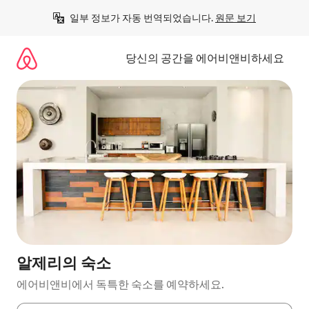
콘
일부 정보가 자동 번역되었습니다. 
원문 보기
텐
츠
로
당신의 공간을 에어비앤비하세요
바
로
가
기
알제리의 숙소
에어비앤비에서 독특한 숙소를 예약하세요.