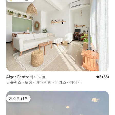
상위 게스트 선호
Alger Centre의 아파트
평점 5점(5
5 (55)
듀플렉스 • 도심 • 바다 전망 • 테라스 • 에어컨
게스트 선호
게스트 선호