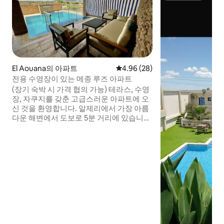
El Aouana의 아파트
평점 4.96점(5점 만점), 후기 28
4.96 (28)
전용 수영장이 있는 메종 루즈 아파트
(장기 숙박 시 가격 협의 가능) 테라스, 수영
장, 자쿠지를 갖춘 고급스러운 아파트에 오
신 것을 환영합니다. 알제리에서 가장 아름
다운 해변에서 도보로 5분 거리에 있습니
다. 침실 3개, 27인치 애플 USBC 모니터가
있는 사무실, 야마하 피아노, 65인치 Oled
4k TV, 돌비 애트모스 사운드 바, PS5, Xbox
Series X를 갖추고 있습니다. 넷플릭스. 각
객실마다 음악을 위한 홈팟 미니. 고급스러
운 분위기, 시설이 완비된 주방. 고급 음악과
비디오 게임을 갖춘 독특한 숙소를 지금 예
약하세요.