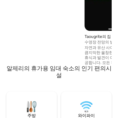
Taougrite의 집
수영장 전망의 별장
자연과 유산 사이에
큼지막한 울창한 
휴식과 발견이 어우
공합니다. 모든 객
알제리의 휴가용 임대 숙소의 인기 편의시
어 있습니다. 시설이
당구, 푸즈볼, 탁구
설
로운 분위기를 즐겨
에서 아주 가까운 
그늘진 테라스, 선
원: 가족이나 친구
함과 잊지 못할 추
주방
와이파이