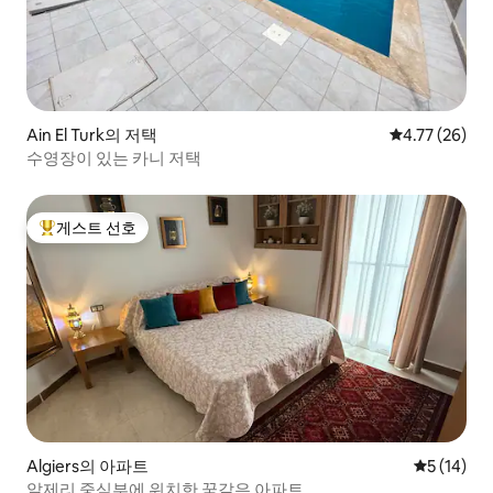
Ain El Turk의 저택
평점 4.77점(5
4.77 (26)
수영장이 있는 카니 저택
게스트 선호
상위 게스트 선호
Algiers의 아파트
평점 5점(5
5 (14)
알제리 중심부에 위치한 꿈같은 아파트