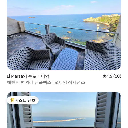
El Marsa의 콘도미니엄
평점 4.9점(5
4.9 (50)
해변의 럭셔리 듀플렉스 | 오세앙 레지던스
게스트 선호
상위 게스트 선호