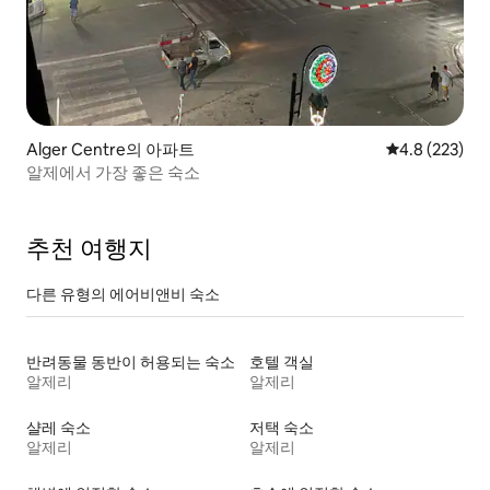
Alger Centre의 아파트
평점 4.8점(5점
4.8 (223)
알제에서 가장 좋은 숙소
추천 여행지
다른 유형의 에어비앤비 숙소
반려동물 동반이 허용되는 숙소
호텔 객실
알제리
알제리
샬레 숙소
저택 숙소
알제리
알제리