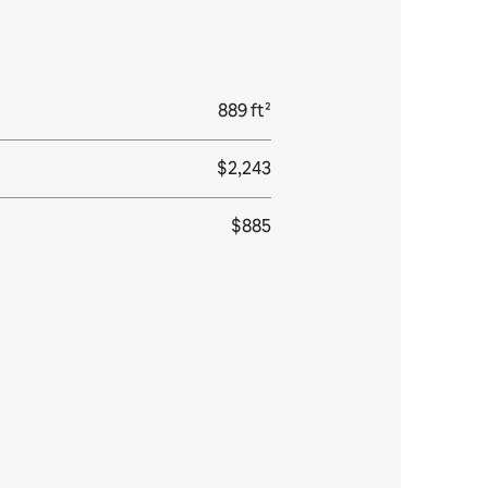
889 ft²
$2,243
$885