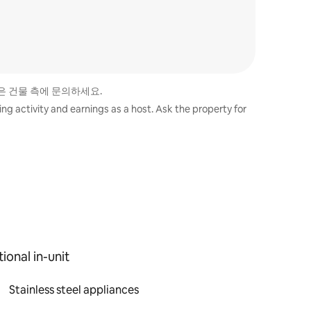
은 건물 측에 문의하세요.
ng activity and earnings as a host. Ask the property for
ional in-unit
Stainless steel appliances