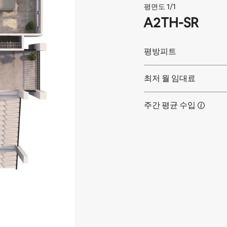
평면도 1/1
A2TH-SR
평방피트
최저 월 임대료
주간 평균
수입