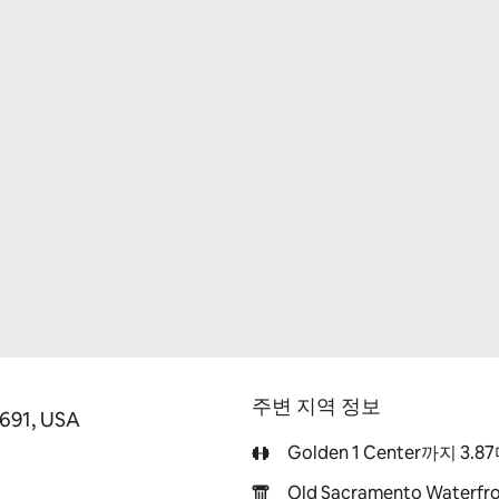
주변 지역 정보
5691, USA
Golden 1 Center까지 3.
Old Sacramento Waterf