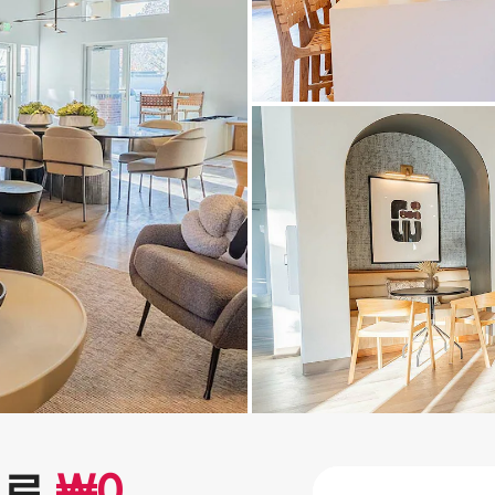
으로
₩
0