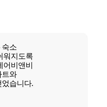
숙소 호스팅이 더 쉬워지도록 미
는
숙소
 쉬워지도록
 에어비앤비
파트와
맺었습니다.