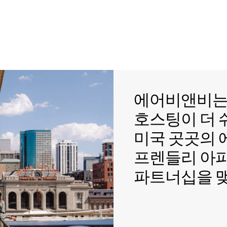
에어비앤비는 
에어비앤비
호스팅이 더
미국 곳곳의
프렌들리 아
파트너십을 