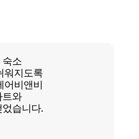
숙소 호스팅이 더 쉬워지도록 미
는
숙소
 쉬워지도록
 에어비앤비
파트와
맺었습니다.