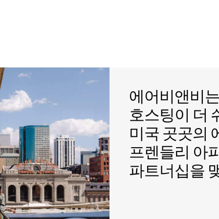
에어비앤비는 
에어비앤비
호스팅이 더
미국 곳곳의
프렌들리 아
파트너십을 