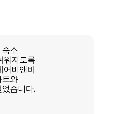
숙소 호스팅이 더 쉬워지도록 미
는
숙소
 쉬워지도록
 에어비앤비
파트와
맺었습니다.