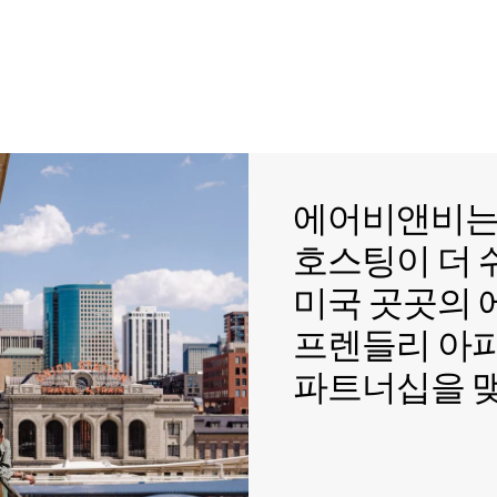
에어비앤비는 
에어비앤비
호스팅이 더
미국 곳곳의
프렌들리 아
파트너십을 