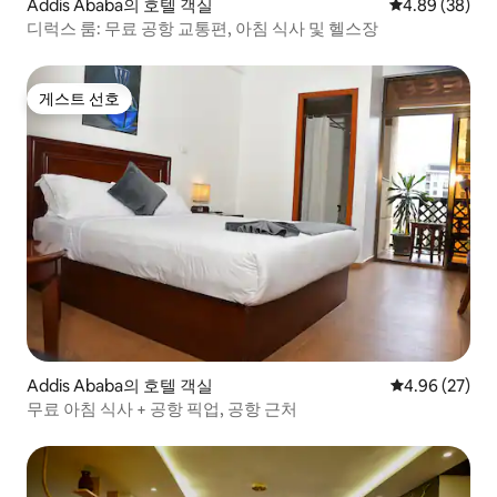
Addis Ababa의 호텔 객실
평점 4.89점(5
4.89 (38)
디럭스 룸: 무료 공항 교통편, 아침 식사 및 헬스장
게스트 선호
게스트 선호
Addis Ababa의 호텔 객실
평점 4.96점(5
4.96 (27)
무료 아침 식사 + 공항 픽업, 공항 근처