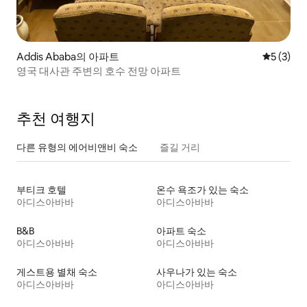
Addis Ababa의 아파트
평점 5점(
5 (3)
영국 대사관 주변의 호수 전망 아파트
추천 여행지
다른 유형의 에어비앤비 숙소
즐길 거리
부티크 호텔
온수 욕조가 있는 숙소
아디스아바바
아디스아바바
B&B
아파트 숙소
아디스아바바
아디스아바바
게스트용 별채 숙소
사우나가 있는 숙소
아디스아바바
아디스아바바