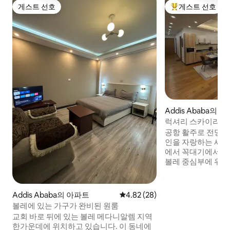
게스트 선호
게스트 선호
게스트 선호
상위 게스트 선호
Addis Ababa의 
럭셔리 스카이라인 | 
3개
공항 활주로 전망과
인을 자랑하는 세련
에서 꼭대기에서 
볼레 중심부에 위치
공항에서 단 5분 
가족 단위 여행객, 
장기 숙박에 적합합니다. 3개의
Addis Ababa의 아파트
평점 4.82점(5점 만점), 후기 28
4.82 (28)
이 있는 침실, 전용
볼레에 있는 가구가 완비된 원룸
멋진 스카이라인 전
교회 바로 뒤에 있는 볼레 메다니알렘 지역
상 테라스를 즐겨보세요. 🛒 2층
한가운데에 위치하고 있습니다. 이 동네에
니 마켓에서 일상 