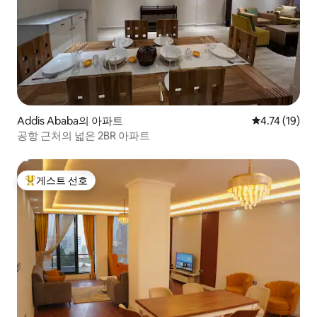
Addis Ababa의 아파트
평점 4.74점(
4.74 (19)
공항 근처의 넓은 2BR 아파트
게스트 선호
상위 게스트 선호