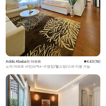
Addis Ababa의 아파트
평점 4.63점(5
4.63 (16)
노아 아파트 서밋/ሰሚት-수영장/헬스장/스파 이용 가능