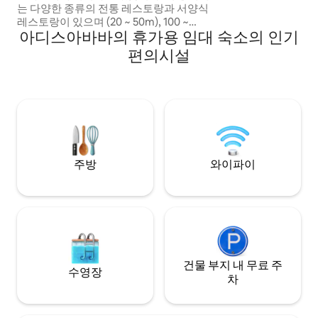
는 다양한 종류의 전통 레스토랑과 서양식
건물 내부에 24시간
레스토랑이 있으며 (20 ~ 50m), 100 ~
아디스아바바의 휴가용 임대 숙소의 인기
200m 거리에 다양한 쇼핑 센터가 있습니
다. - 공항에서 1.5km (1마일) 거리. - 메스켈
편의시설
광장에서 5km (3마일) - 에티오피아 국립박
물관에서 7km (4.3마일) - 아드와 00 박물
관에서 7km (4.3마일) - 아프리카 유니언 헤
드 쿼터에서 8km (5마일) -엔토토 공원에서
13km (8마일) -CMC 지역에서 11km (7마
일)
주방
와이파이
건물 부지 내 무료 주
수영장
차