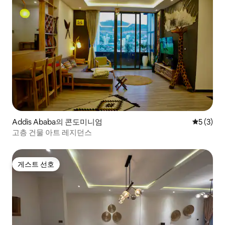
Addis Ababa의 콘도미니엄
평점 5점(
5 (3)
고층 건물 아트 레지던스
게스트 선호
게스트 선호