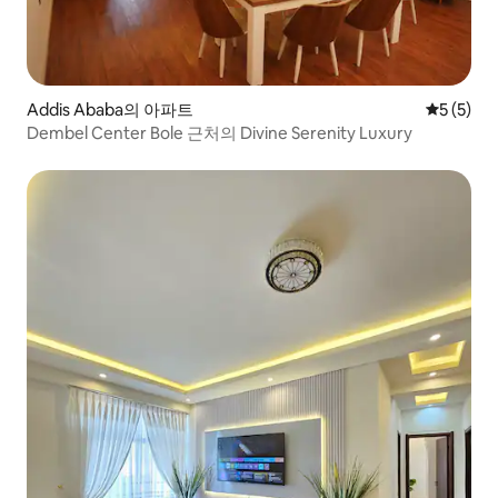
Addis Ababa의 아파트
평점 5점(
5 (5)
Dembel Center Bole 근처의 Divine Serenity Luxury