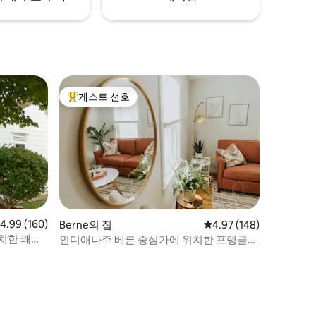
게스트 선호
상위 게스트 선호
점 4.99점(5점 만점), 후기 160개
4.99 (160)
Berne의 집
평점 4.97점(5점 만점), 
4.97 (148)
치한 쾌활
인디애나주 베른 중심가에 위치한 프랭클린
그린하우스