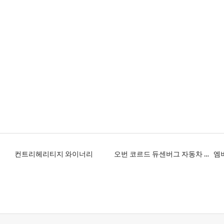
컨트리헤리티지 와이너리
오번 코르드 듀센버그 자동차 박물관
엠