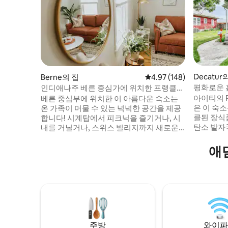
Decatur
Berne의 집
평점 4.97점(5점 만점), 
4.97 (148)
평화로운 
인디애나주 베른 중심가에 위치한 프랭클린
감을 받음
그린하우스
아이티의 P
베른 중심부에 위치한 이 아름다운 숙소는
은 이 숙소
온 가족이 머물 수 있는 넉넉한 공간을 제공
클된 장식
합니다! 시계탑에서 피크닉을 즐기거나, 시
탄소 발자
내를 거닐거나, 스위스 빌리지까지 새로운
니다. 이 숙소는 안전하고 쾌적한 숙소일 뿐
보도를 거닐어보세요. 시내에 머물면서 친
만 아니라
척을 방문하고, 다양한 시내 상점에서 쇼핑
애
는 박물관
하고, 작은 마을 생활의 느낌을 즐겨보세요.
사이클 워
식사 공간이 완비된 주방에는 좋아하는 요
니다. 이 숙소의 모든 수익금은 아이티의 일
리를 만드는 데 필요한 모든 것이 있습니다.
자리 창출을
마을에서 다양한 식사 옵션도 이용할 수 있
한 내용은 
습니다! 베른에서 즐거운 여행 되시기 바랍
세요.
니다. 이 독특한 스위스에서 영감을 받은 마
을이 제공하는 모든 것을 즐기세요.
주방
와이파