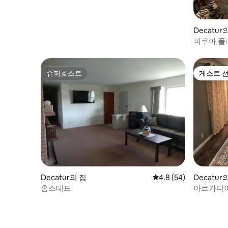
Decatu
피쿠아 플
슈퍼호스트
게스트 
슈퍼호스트
게스트 
Decatur의 집
평점 4.8점(5점 만점),
4.8 (54)
Decatu
홈스테드
아르카디