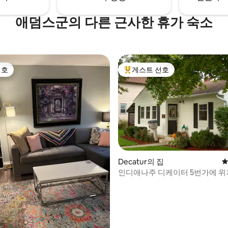
애덤스군의 다른 근사한 휴가 숙소
선호
게스트 선호
선호
상위 게스트 선호
Decatur의 집
평
인디애나주 디케이터 5번가에 위
 후기 16개
한 침실 2개의 전원주택