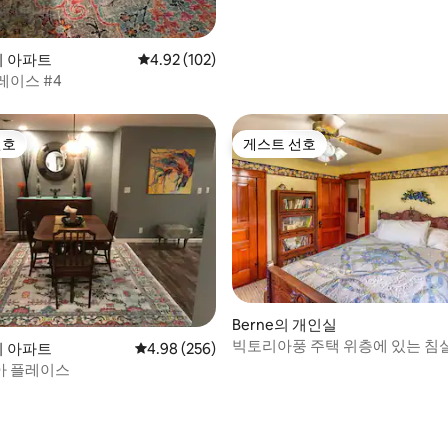
r의 아파트
평점 4.92점(5점 만점), 후기 102개
4.92 (102)
레이스 #4
선호
게스트 선호
선호
게스트 선호
Berne의 개인실
빅토리아풍 주택 위층에 있는 침실
 후기 54개
r의 아파트
평점 4.98점(5점 만점), 후기 256개
4.98 (256)
아 플레이스