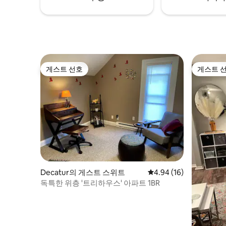
게스트 선호
게스트 
게스트 선호
게스트 
Decatur의 게스트 스위트
평점 4.94점(5점 만점),
4.94 (16)
독특한 위층 '트리하우스' 아파트 1BR