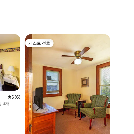
게스트 선호
게스트 선호
평점 5점(5점 만점), 후기 6개
5 (6)
 3개