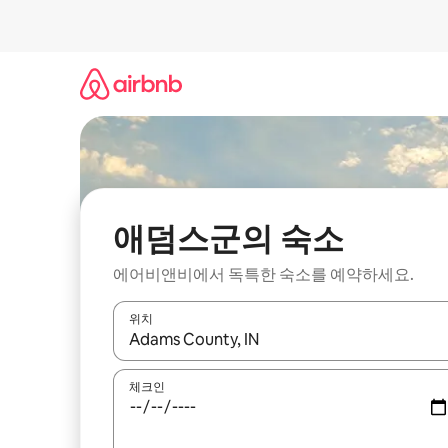
콘
텐
츠
로
바
로
가
기
애덤스군의 숙소
에어비앤비에서 독특한 숙소를 예약하세요.
위치
결과가 나오면 위·아래 화살표 키를 사용하거나 터치
체크인