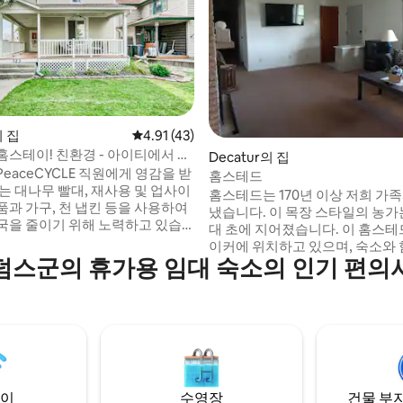
의 집
평점 4.91점(5점 만점), 후기 43개
4.91 (43)
후기 148개
홈스테이! 친환경 - 아이티에서 영
Decatur의 집
eaceCYCLE 직원에게 영감을 받
홈스테드
는 대나무 빨대, 재사용 및 업사이
홈스테드는 170년 이상 저희 가족
품과 가구, 천 냅킨 등을 사용하여
냈습니다. 이 목장 스타일의 농가는 1960년
국을 줄이기 위해 노력하고 있습
대 초에 지어졌습니다. 이 홈스테
이커에 위치하고 있으며, 숙소와 
 하이티 예술가에 대해 배울 수 있
덤스군의 휴가용 임대 숙소의 인기 편의
커가 넘습니다. 홈스테드에는 침실 3개, 욕
이자 사진과 이야기를 통해 평화
실 1.5개가 있으며, 거실, 주방, 
크숍을 가상 투어할 수 있는 곳입
로 연결되는 개방형 공간이 있습니다.
는 부분적으로 카펫이 깔려 있고 
 지원하는 데 사용됩니다. 자세
일이 있으며, 주방을 포함하여 가
PeaceCYCLE.com 에서 확인하
되어 있습니다. 이곳은 농장 밭으로 둘러싸
인 시골에 위치하고 있어 매우 평
라이빗합니다.
이
수영장
건물 부지