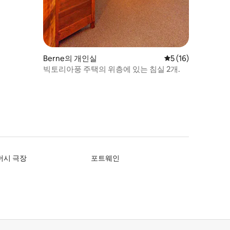
Berne의 개인실
평점 5점(5점 만점),
5 (16)
빅토리아풍 주택의 위층에 있는 침실 2개.
버시 극장
포트웨인