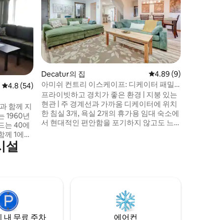
Decatur의 집
평점 4.89점(5점 만점)
4.89 (9)
아미쉬 컨트리 이스케이프: 디케이터 패밀
평점 4.8점(5점 만점), 후기 54개
4.8 (54)
Decatu
리 팜하우스
프라이빗하고 경치가 좋은 환경 | 지붕 있는
독특한 위
현관 | 주 경계선과 가까움 디케이터에 위치
과 함께 지
이 1베드
한 침실 3개, 욕실 2개의 휴가용 임대 숙소에
안한 퀸사
서 현대적인 편안함을 포기하지 않고도 느
드는 40에
워, 독특
린 삶의 속도를 경험할 준비를 하세요. 이 숙
함께 1에이
다. 피스사이클 직원을 기리기 위한 아이티
소는 가족 식사를 위한 완비된 주방, 아이들
시설
예술 테
이 놀 수 있는 TV 데, 바비큐에 완벽한 현관
식사 공간으
가상 여행을 떠
포치 등을 갖추고 있어 휴식을 취하고 재충
 숙소
이 아파트
전하고자 하는 사람들에게 안성맞춤입니다.
세라믹 타
아니라 아
자세한 내용은 아미시 시장에서 기념품을
구가 완비
들의 작업에
쇼핑하거나 디케이터의 매력적인 시내를 산
요한 모든
책해 보세요!
화롭고 프
스토랑에서
다.
 내 무료 주차
에어컨