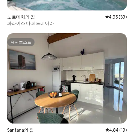
노르데치의 집
평점 4.95점(5
4.95 (39)
파라이소 다 페드레이라
슈퍼호스트
슈퍼호스트
Santana의 집
평점 4.84점(5
4.84 (19)