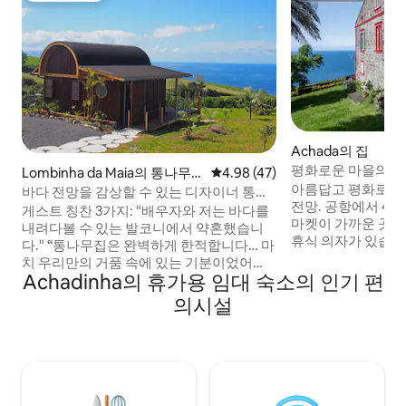
Achada의 집
평화로운 마을의 집.
Lombinha da Maia의 통나무
평점 4.98점(5점 만점), 후기 47
4.98 (47)
아름답고 평화로운 
집
바다 전망을 감상할 수 있는 디자이너 통나
전망. 공항에서 40
무집
게스트 칭찬 3가지: "배우자와 저는 바다를
마켓이 가까운 곳에
내려다볼 수 있는 발코니에서 약혼했습니
휴식 의자가 있습니
다." “통나무집은 완벽하게 한적합니다… 마
매우 평화로운 마을
치 우리만의 거품 속에 있는 기분이었어
니다. 수영장이 가
Achadinha의 휴가용 임대 숙소의 인기 편
요!!" "호스트가 세심하게 준비한 가이드북
있으며, 하이킹, 새
과 현지 간식 덕분에 기대 이상의 만족을 느
의시설
니다. 푸르나스 호수
낄 수 있었습니다." 도착하는 순간부터 어깨
니다. 자연보호구역
에서 무게가 사라지는 느낌을 받으실 수 있
에서 가깝습니다. 
습니다. 일본 디자인에서 영감을 받아 현지
에서 신선한 우유, 
목재로 수작업으로 제작된 이 휴양지는
시골 환경
5,000m²의 전용 정원에 위치해 있습니다.
커플이나 자연과 교감하고 싶은 사람에게