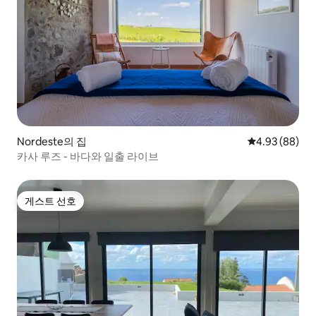
Nordeste의 집
평점 4.93점(5
4.93 (88)
카사 루즈 - 바다와 일출 라이브
게스트 선호
게스트 선호