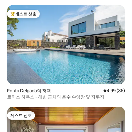
게스트 선호
상위 게스트 선호
Ponta Delgada의 저택
평점 4.99점(5
4.99 (86)
로터스 하우스 - 해변 근처의 온수 수영장 및 자쿠지
게스트 선호
게스트 선호