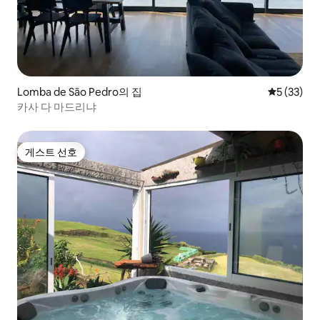
Lomba de São Pedro의 집
평점 5점(5
5 (33)
카사 다 마드리냐
게스트 선호
게스트 선호