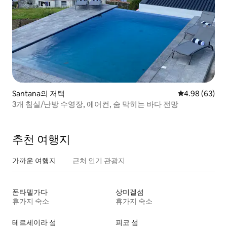
Santana의 저택
평점 4.98점(5
4.98 (63)
3개 침실/난방 수영장, 에어컨, 숨 막히는 바다 전망
추천 여행지
가까운 여행지
근처 인기 관광지
폰타델가다
상미겔섬
휴가지 숙소
휴가지 숙소
테르세이라 섬
피코 섬