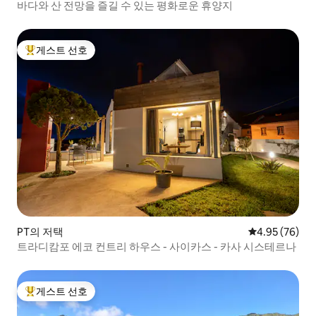
바다와 산 전망을 즐길 수 있는 평화로운 휴양지
게스트 선호
상위 게스트 선호
PT의 저택
평점 4.95점(5
4.95 (76)
트라디캄포 에코 컨트리 하우스 - 사이카스 - 카사 시스테르나
게스트 선호
상위 게스트 선호