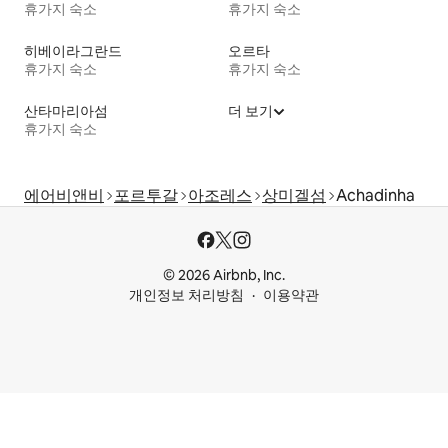
휴가지 숙소
휴가지 숙소
히베이라그란드
오르타
휴가지 숙소
휴가지 숙소
산타마리아섬
더 보기
휴가지 숙소
에어비앤비
포르투갈
아조레스
상미겔섬
Achadinha
© 2026 Airbnb, Inc.
개인정보 처리방침
이용약관