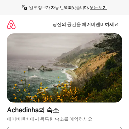
콘
일부 정보가 자동 번역되었습니다. 
원문 보기
텐
츠
로
당신의 공간을 에어비앤비하세요
바
로
가
기
Achadinha의 숙소
에어비앤비에서 독특한 숙소를 예약하세요.