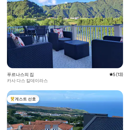
푸르나스의 집
평점 5점(5
5 (13)
카사 다스 칼데이라스
게스트 선호
상위 게스트 선호