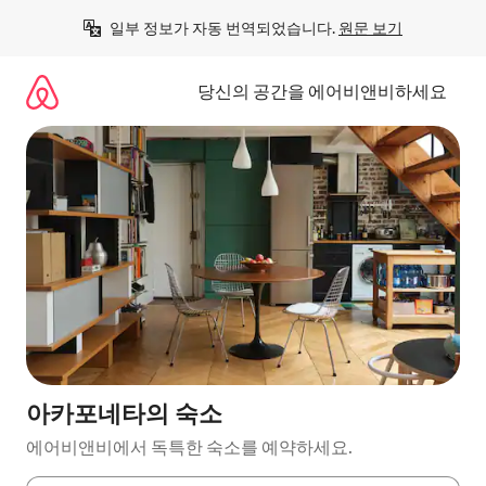
콘
일부 정보가 자동 번역되었습니다. 
원문 보기
텐
츠
로
당신의 공간을 에어비앤비하세요
바
로
가
기
아카포네타의 숙소
에어비앤비에서 독특한 숙소를 예약하세요.