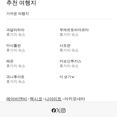
추천 여행지
가까운 여행지
과달라하라
푸에르토바야르타
휴가지 숙소
휴가지 숙소
마사틀란
사포판
휴가지 숙소
휴가지 숙소
레온
카보산루카스
휴가지 숙소
휴가지 숙소
과나후아토
더 보기
휴가지 숙소
에어비앤비
멕시코
나야리트
아카포네타