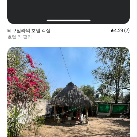
테쿠알라의 호텔 객실
평점 4.29점(
4.29 (7)
호텔 라 펄라