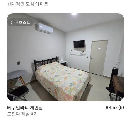
현대적인 도심 아파트
슈퍼호스트
슈퍼호스트
테쿠알라의 개인실
평점 4.67점(
4.67 (6)
로젠다 객실 #2