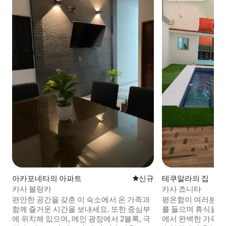
아카포네타의 아파트
신규 숙소
신규
테쿠알라의 집
카사 블랑카
카사 쵸니타
편안한 공간을 갖춘 이 숙소에서 온 가족과
평온함이 여러분을
함께 즐거운 시간을 보내세요. 또한 중심부
를 들으며 휴식을 취
에 위치해 있으며, 메인 광장에서 2블록, 극
에서 완벽한 가족 