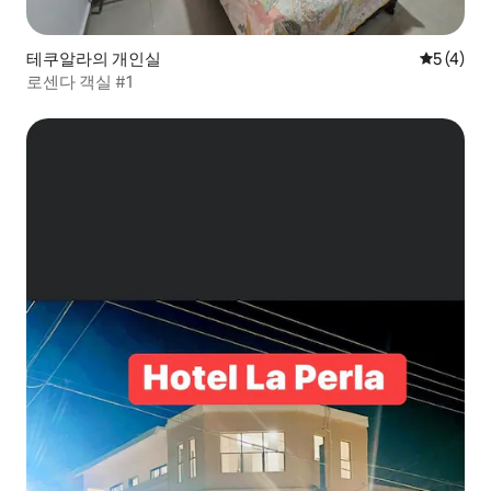
테쿠알라의 개인실
평점 5점(
5 (4)
로센다 객실 #1