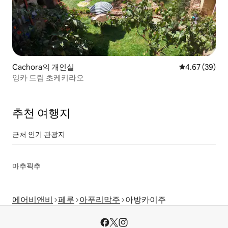
Cachora의 개인실
평점 4.67점(5
4.67 (39)
잉카 드림 초케키라오
추천 여행지
근처 인기 관광지
마추픽추
에어비앤비
페루
아푸리막주
아방카이주