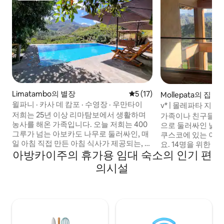
Limatambo의 별장
평점 5점(5점 만점), 후기 17
5 (17)
Mollepata의 집
윌파니 · 카사 데 캄포 · 수영장 · 우만타이
v* | 몰레파타 지
저희는 25년 이상 리마탐보에서 생활하며
가족이나 친구들과 
농사를 해온 가족입니다. 오늘 저희는 400
으로 둘러싸인 넓은
그루가 넘는 아보카도 나무로 둘러싸인, 매
쿠스코에 있는 이 
일 아침 직접 만든 아침 식사가 제공되는, 안
요. 14명을 위한 전
아방카이주의 휴가용 임대 숙소의 인기 편
데스 산맥이 보이는 수영장이 있는 저희 집
다 발코니가 있고,
을 마치 자신의 집처럼 즐기실 수 있도록 문
하고 도시에서 멀리
의시설
을 엽니다. 매일 아침 저희 농장에서 생산한
즐기기에 이상적인 
신선한 재료로 준비된 Wilppani 아침 식사
페루 최고의 여행지 
를 선택하실 수 있습니다. 우만타이, 촌타,
즐거운 시간을 모두 
살칸타이, 초케키라오로 향하는 완벽한 출
소입니다. ✨ 번거로움 없이 매 순간을 즐기
발점입니다. 올란타이탐보
실 수 있도록 설계된
(Ollantaytambo)에서(1시간 30분) 또는 포