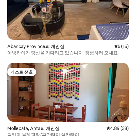
Abancay Province의 개인실
평점 5점(5
5 (16)
아방카이가 당신을 기다리고 있습니다. 경험하러 오세요.
게스트 선호
게스트 선호
Mollepata, Anta의 개인실
평점 4.89점(5
4.89 (38)
틸카페 몰레파타/후만타이 살칸타이