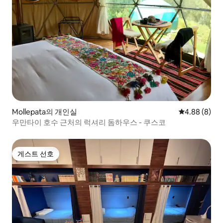
Mollepata의 개인실
평점 4.88점(
4.88 (8)
우만타이 호수 근처의 럭셔리 돔하우스 - 쿠스코
게스트 선호
게스트 선호