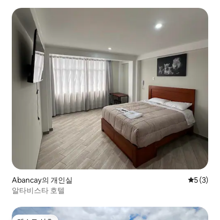
Abancay의 개인실
평점 5점(
5 (3)
알타비스타 호텔