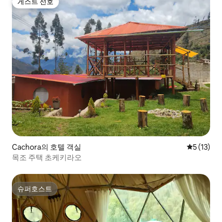
게스트 선호
게스트 선호
Cachora의 호텔 객실
평점 5점(5
5 (13)
목조 주택 초케키라오
슈퍼호스트
슈퍼호스트