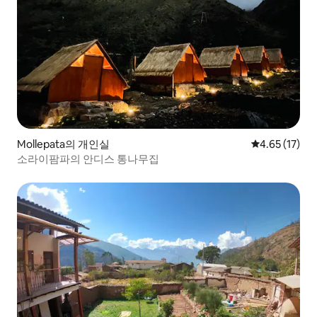
Mollepata의 개인실
평점 4.65점(5
4.65 (17)
소라이팜파의 안디스 통나무집