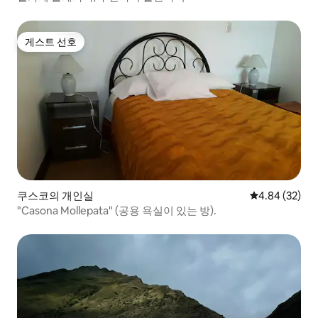
게스트 선호
게스트 선호
쿠스코의 개인실
평점 4.84점(5
4.84 (32)
"Casona Mollepata" (공용 욕실이 있는 방).