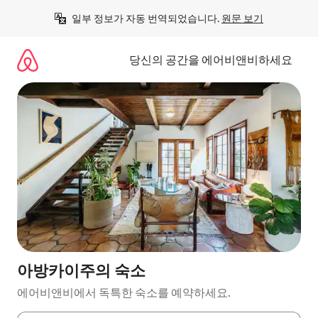
콘
일부 정보가 자동 번역되었습니다. 
원문 보기
텐
츠
로
당신의 공간을 에어비앤비하세요
바
로
가
기
아방카이주의 숙소
에어비앤비에서 독특한 숙소를 예약하세요.