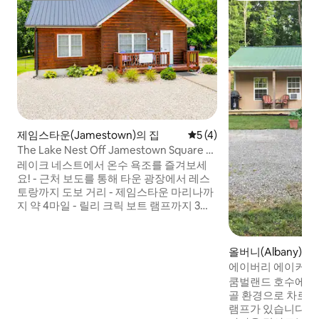
제임스타운(Jamestown)의 집
평점 5점(5점 만점), 후기 4
5 (4)
The Lake Nest Off Jamestown Square -
온수 욕조!
레이크 네스트에서 온수 욕조를 즐겨보세
요! - 근처 보도를 통해 타운 광장에서 레스
토랑까지 도보 거리 - 제임스타운 마리나까
지 약 4마일 - 릴리 크릭 보트 램프까지 3마
일 마을 내 아름다운 동네이며 호수와 가깝
습니다. - 침실 2개, 침대 3개(킹사이즈 침대
1개, 퀸사이즈 침대 1개, 퀸사이즈 소파 베드
올버니(Albany)의 
1개) - 욕조와 샤워기가 있는 욕실 1개 - 주방
에이버리 에이커스
시설 완비 - 온수 욕조 - 넉넉한 주차 공간
쿰벌랜드 호수에서 
등! 파티 금지, 흡연 금지, 반려동물 동반 금
골 환경으로 차로 8
지 등 참고: 보안 목적으로만 현관 베란다에
램프가 있습니다. 
보안 카메라 1대가 있습니다. 다른 카메라는