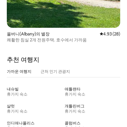
올버니(Albany)의 별장
평점 4.93점(5
4.93 (28)
쾌활한 침실 2개 전원주택. 호수에서 가까움
추천 여행지
가까운 여행지
근처 인기 관광지
내슈빌
애틀랜타
휴가지 숙소
휴가지 숙소
샬럿
개틀린버그
휴가지 숙소
휴가지 숙소
인디애나폴리스
콜럼버스