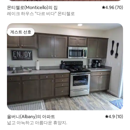
몬티첼로(Monticello)의 집
평점 4.96점(5
4.96 (70)
레이크 하우스 "다르 비다" 몬티첼로
게스트 선호
게스트 선호
올버니(Albany)의 아파트
평점 4.9점(5
4.9 (10)
넓고 아늑하고 아름다운 휴양지.