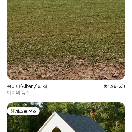
올버니(Albany)의 집
평점 4.96점(5
4.96 (23)
미미의 숙소
게스트 선호
상위 게스트 선호