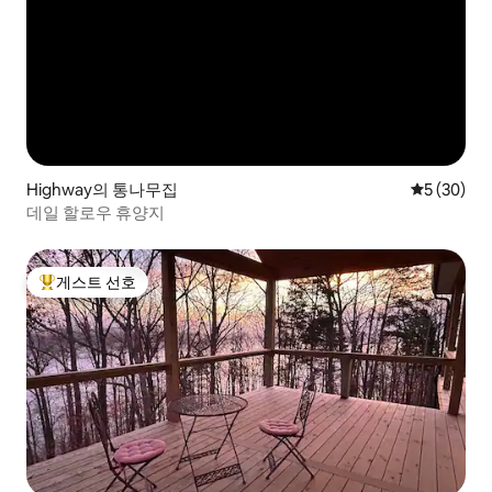
Highway의 통나무집
평점 5점(5
5 (30)
데일 할로우 휴양지
게스트 선호
상위 게스트 선호