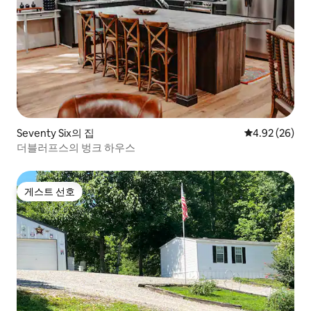
Seventy Six의 집
평점 4.92점(5
4.92 (26)
더블러프스의 벙크 하우스
게스트 선호
게스트 선호