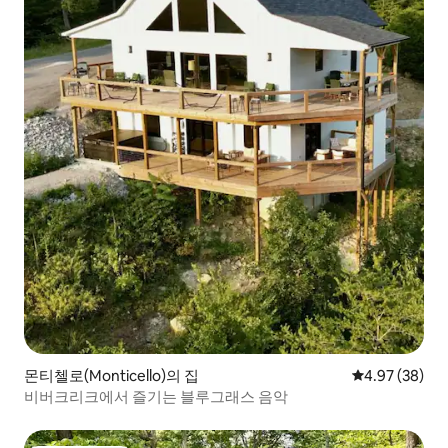
몬티첼로(Monticello)의 집
평점 4.97점(5
4.97 (38)
비버크리크에서 즐기는 블루그래스 음악