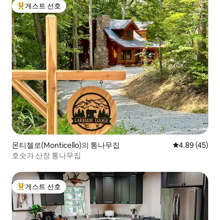
게스트 선호
상위 게스트 선호
몬티첼로(Monticello)의 통나무집
평점 4.89점(5
4.89 (45)
호숫가 산장 통나무집
게스트 선호
상위 게스트 선호