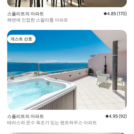
스플리트의 아파트
평점 4.85점(5점
4.85 (170)
해변에 인접한 스팔라툼 아파트
게스트 선호
게스트 선호
스플리트의 아파트
평점 4.95점(5
4.95 (92)
테라스와 온수 욕조가 있는 펜트하우스 아파트