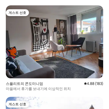
게스트 선호
게스트 선호
스플리트의 콘도미니엄
평점 4.88점(5점
4.88 (183)
마을에서 휴가를 보내기에 이상적인 위치
게스트 선호
게스트 선호