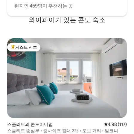
현지인 469명이 추천하는 곳
와이파이가 있는 콘도 숙소
게스트 선호
상위 게스트 선호
스플리트의 콘도미니엄
평점 4.98점(5
4.98 (117)
스플리트 중심부 • 킹사이즈 침대 2개 • 도보 거리 • 발코니