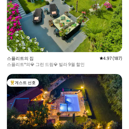
스플리트의 집
평점 4.97점(5점
4.97 (187)
스플리트*의💎 그린 드림💎 빌라 9월 할인
게스트 선호
상위 게스트 선호