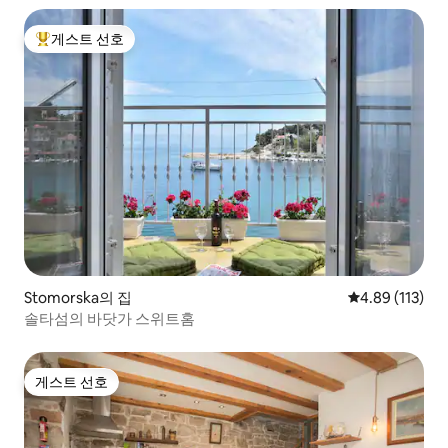
게스트 선호
상위 게스트 선호
Stomorska의 집
평점 4.89점(5
4.89 (113)
솔타섬의 바닷가 스위트홈
게스트 선호
게스트 선호