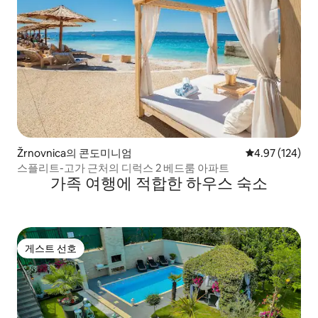
Žrnovnica의 콘도미니엄
평점 4.97점(5점
4.97 (124)
스플리트-고가 근처의 디럭스 2 베드룸 아파트
가족 여행에 적합한 하우스 숙소
게스트 선호
게스트 선호