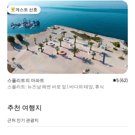
게스트 선호
상위 게스트 선호
스플리트의 아파트
평점 5점(5
5 (62)
스플리트: 뉴즈냥 해변 바로 앞 | 바다와 태양, 휴식
추천 여행지
근처 인기 관광지