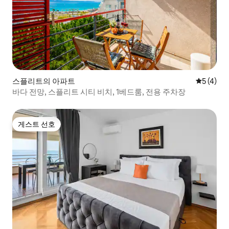
스플리트의 아파트
평점 5점(
5 (4)
바다 전망, 스플리트 시티 비치, 1베드룸, 전용 주차장
게스트 선호
게스트 선호