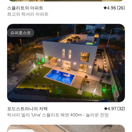
스플리트의 아파트
평점 4.96점(5
4.96 (26)
최고의 럭셔리 아파트
슈퍼호스트
슈퍼호스트
포드스트라나의 저택
평점 4.97점(5
4.97 (32)
럭셔리 빌라 'Una' 스플리트 해변 400m - 놀라운 전망