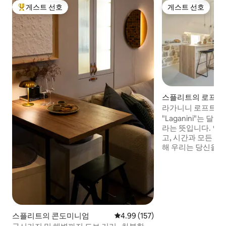
게스트 선호
게스트 선호
상위 게스트 선호
게스트 선호
스플리트의 로프트
라가니니 로프트 -
트
"Laganini"는 
라는 뜻입니다. 인생
고, 시간과 모든 의
해 우리는 당신을 
게 개조된 로프트에
미터의 공간에서 고
적인 인테리어 스타
고급스러운 느낌을 
것이 고대 천연석조
습니다. 편안히 앉
산과 구시가지 지붕
스플리트의 콘도미니엄
평점 4.99점(5점 만점), 후기 157
4.99 (157)