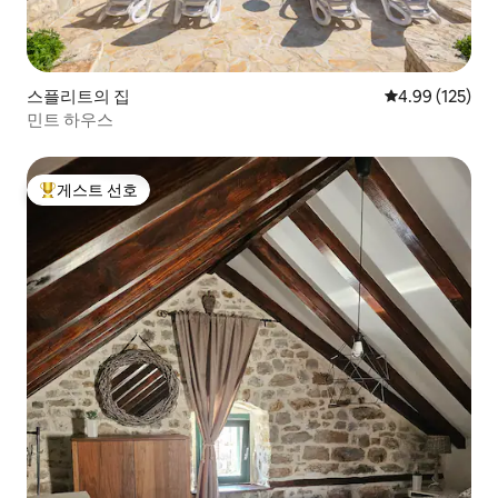
스플리트의 집
평점 4.99점(5점
4.99 (125)
민트 하우스
게스트 선호
상위 게스트 선호