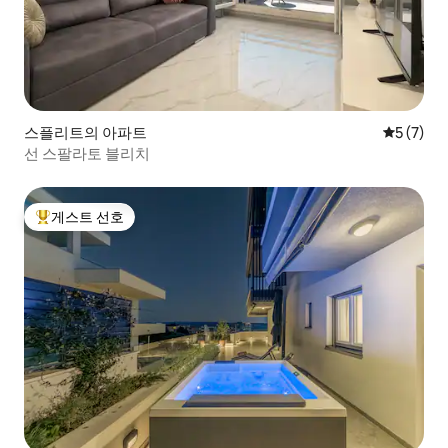
스플리트의 아파트
평점 5점(
5 (7)
선 스팔라토 블리치
게스트 선호
상위 게스트 선호