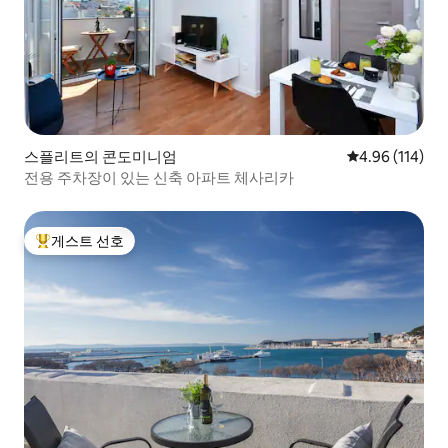
스플리트의 콘도미니엄
평점 4.96점(5
4.96 (114)
전용 주차장이 있는 신축 아파트 체사리카
게스트 선호
상위 게스트 선호