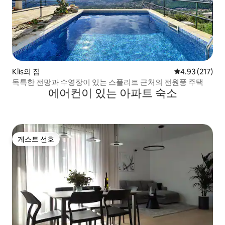
Klis의 집
평점 4.93점(5
4.93 (217)
독특한 전망과 수영장이 있는 스플리트 근처의 전원풍 주택
에어컨이 있는 아파트 숙소
게스트 선호
게스트 선호