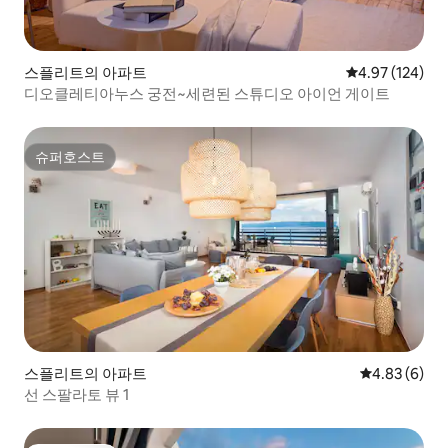
스플리트의 아파트
평점 4.97점(5점
4.97 (124)
디오클레티아누스 궁전~세련된 스튜디오 아이언 게이트
슈퍼호스트
슈퍼호스트
스플리트의 아파트
평점 4.83점(
4.83 (6)
선 스팔라토 뷰 1