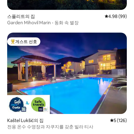
스플리트의 집
평점 4.98점(5
4.98 (99)
Garden Mihovil Marin - 동화 속 별장
게스트 선호
상위 게스트 선호
Kaštel Lukšić의 집
평점 5점(5점
5 (126)
전용 온수 수영장과 자쿠지를 갖춘 빌라 티사