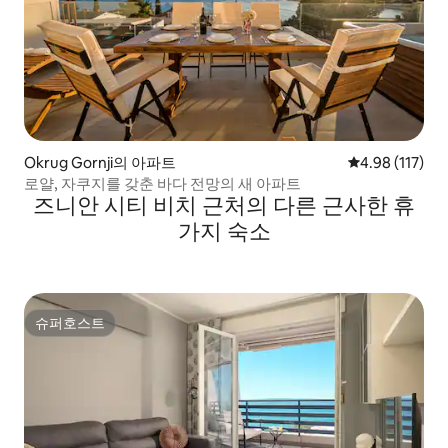
Okrug Gornji의 아파트
평점 4.98점(5
4.98 (117)
로얄, 자쿠지를 갖춘 바다 전망의 새 아파트
즈니안 시티 비치 근처의 다른 근사한 휴
가지 숙소
슈퍼호스트
슈퍼호스트