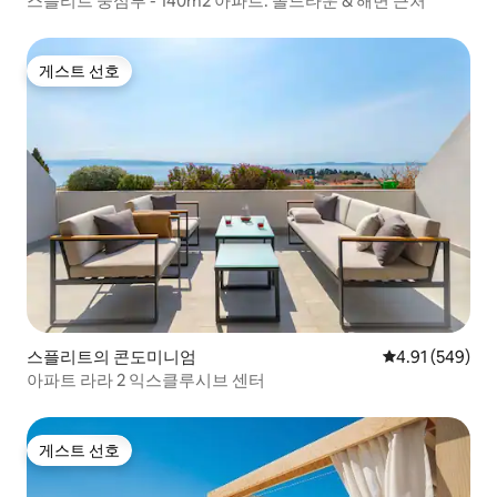
스플리트 중심부 - 140m2 아파트. 올드타운 & 해변 근처
게스트 선호
게스트 선호
스플리트의 콘도미니엄
평점 4.91점(5점
4.91 (549)
아파트 라라 2 익스클루시브 센터
게스트 선호
게스트 선호