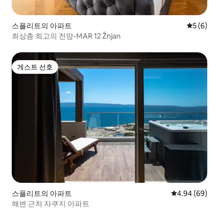
스플리트의 아파트
평점 5점(
5 (6)
최상층 최고의 전망-MAR 12 Žnjan
게스트 선호
게스트 선호
스플리트의 아파트
평점 4.94점(5
4.94 (69)
해변 근처 자쿠지 아파트