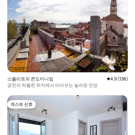
스플리트의 콘도미니엄
평점 4.9점(5점
4.9 (136)
궁전의 탁월한 위치에서 바라보는 놀라운 전망
게스트 선호
게스트 선호