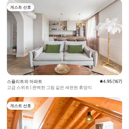
게스트 선호
게스트 선호
스플리트의 아파트
평점 4.95점(5점
4.95 (167)
고급 스위트 | 완벽한 그림 같은 세련된 휴양지
게스트 선호
게스트 선호