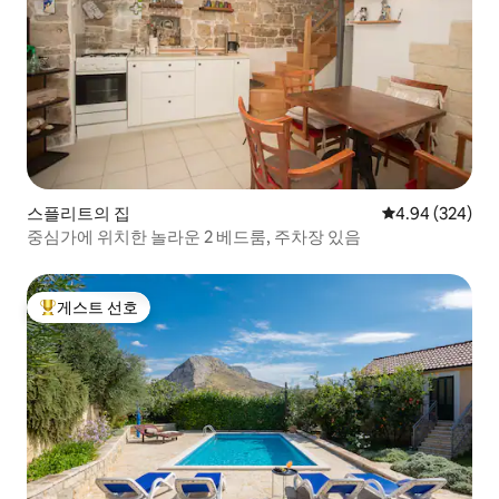
스플리트의 집
평점 4.94점(5점
4.94 (324)
중심가에 위치한 놀라운 2 베드룸, 주차장 있음
게스트 선호
상위 게스트 선호