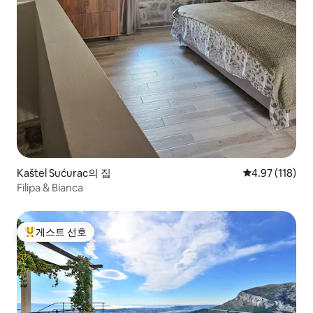
Kaštel Sućurac의 집
평점 4.97점(5
4.97 (118)
Filipa & Bianca
게스트 선호
상위 게스트 선호