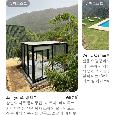
슈퍼호스트
슈퍼호스트
슈퍼호스트
슈퍼호스트
Deir El Qamar의 
전용 수영장과 이벤
엘 데이르 저택
레바논에서 가장 아
서 멋진 휴가를 보
엘 데이르 (Beit El
이르 엘 카마르에 
석조 전용 저택은 
공기를 즐길 수 있는
합니다. 역사적인 Beiteddine 궁전을 마주
Jahliyeh의 방갈로
평점 5점(5점 만점), 후기 16
5 (16)
보고 있는 인피니티
강변의 나무 통나무집 · 자쿠지 · 베이루트까
토랑, 박물관에서 몇
지 35분
시이타케는 전면 목재 소재의 오두막으로
릴 넘치는 바비큐 파
전용 야외 자쿠지를 갖추고 있으며, 베이루
저녁 및 점심을 위한 