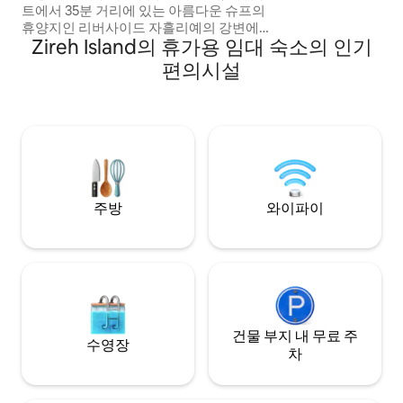
트에서 35분 거리에 있는 아름다운 슈프의
구 모임에 완벽합니
휴양지인 리버사이드 자흘리예의 강변에
Zireh Island의 휴가용 임대 숙소의 인기
자리 잡고 있습니다. 게스트 공간: 최대 3명
숙박 가능. 다락방에는 킹사이즈 침대가 있
편의시설
고, 아래에는 소파 베드가 있습니다. 밖으로
나가면 산과 강 전망을 감상할 수 있는 전용
자쿠지가 있습니다. 포함 사항: • 요청 시 조
식 제공 • 산과 강 전망을 감상할 수 있는 전
용 야외 자쿠지 • 전용 발코니와 야외 좌석 •
무료 주차 공간 • 연중무휴 세심한 서비스
주방
와이파이
건물 부지 내 무료 주
수영장
차