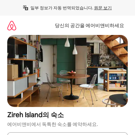
콘
일부 정보가 자동 번역되었습니다. 
원문 보기
텐
츠
로
당신의 공간을 에어비앤비하세요
바
로
가
기
Zireh Island의 숙소
에어비앤비에서 독특한 숙소를 예약하세요.