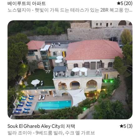
베이루트의 아파트
평점 5점(5
5 (20)
노스탤지아 - 햇빛이 가득 드는 테라스가 있는 2BR 복고풍 안
식처
Souk El Ghareb Aley City의 저택
평점 5점(
5 (3)
빌라 조이아 - 9베드룸 빌라, 수크 엘 가르브