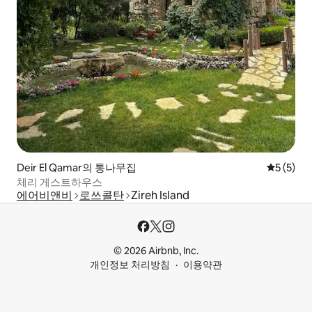
Deir El Qamar의 통나무집
평점 5점(
5 (5)
체리 게스트하우스
에어비앤비
로쓰콜탄
Zireh Island
© 2026 Airbnb, Inc.
개인정보 처리방침
이용약관