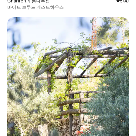
Gharifeh의 통나무집
평점 5점(
5 (4)
바이트 브루드 게스트하우스