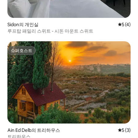
Sidon의 개인실
평점 5점(
5 (4)
루프탑 패밀리 스위트 - 시돈 마운트 스위트
슈퍼호스트
슈퍼호스트
Ain Ed Delb의 트리하우스
평점 5점(
5 (3)
트리하우스