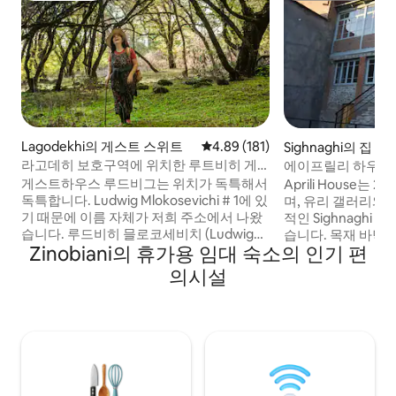
Lagodekhi의 게스트 스위트
평점 4.89점(5점 만점), 후기 181
4.89 (181)
Sighnaghi의 집
라고데히 보호구역에 위치한 루트비히 게
에이프릴리 하우스
스트하우스
게스트하우스 루드비그는 위치가 독특해서
Aprili House는
독특합니다. Ludwig Mlokosevichi # 1에 있
며, 유리 갤러리와
기 때문에 이름 자체가 저희 주소에서 나왔
적인 Sighnaghi
습니다. 루드비히 믈로코세비치 (Ludwig
습니다. 목재 바닥
Zinobiani의 휴가용 임대 숙소의 인기 편
Mlokosevichi) 는 폴란드 과학자로, 라고데
며 내부는 화이트와
키 보호구역의 건국과 저희의 보물 및 자부
로 칠해져 있습니다
의시설
심을 시작하였습니다. 이 때문에 게스트하
에 세탁기가 있는 천
우스 Ludwig에 전화하기로 결정했습니다.
되어 있습니다. 주
도보로 100미터 거리에 라고데키 보호 구역
고가 갖추어져있습
이 있습니다. 게스트가 현지인처럼 느낄 수
고 아늑하며, 중앙
있도록 노력하고, 직접 만든 아침 식사를 제
바닥 난방 시설이 
공하며, 저녁에는 즐거운 피아노를 즐길 수
있습니다.