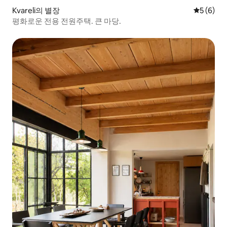
Kvareli의 별장
평점 5점(
5 (6)
평화로운 전용 전원주택. 큰 마당.