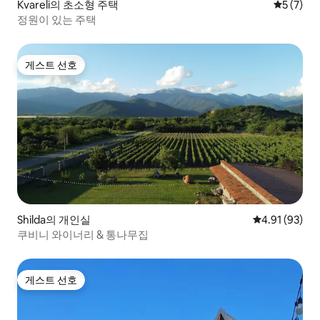
Kvareli의 초소형 주택
평점 5점(
5 (7)
정원이 있는 주택
게스트 선호
게스트 선호
Shilda의 개인실
평점 4.91점(5
4.91 (93)
쿠비니 와이너리 & 통나무집
게스트 선호
게스트 선호