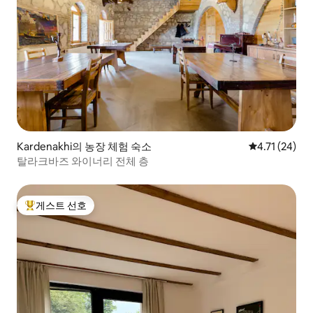
Kardenakhi의 농장 체험 숙소
평점 4.71점(
4.71 (24)
탈라크바즈 와이너리 전체 층
게스트 선호
상위 게스트 선호