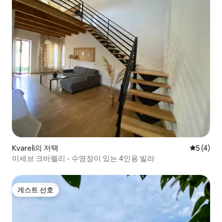
Kvareli의 저택
평점 5점(
5 (4)
이세브 크바렐리 - 수영장이 있는 4인용 빌라
게스트 선호
게스트 선호