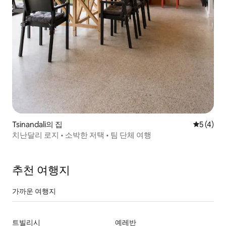
Tsinandali의 집
평점 5점(
5 (4)
치난달리 로지 • 소박한 저택 • 팀 단체 여행
추천 여행지
가까운 여행지
트빌리시
예레반