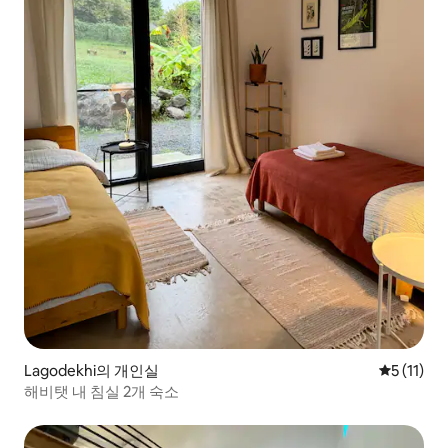
Lagodekhi의 개인실
평점 5점(5
5 (11)
해비탯 내 침실 2개 숙소