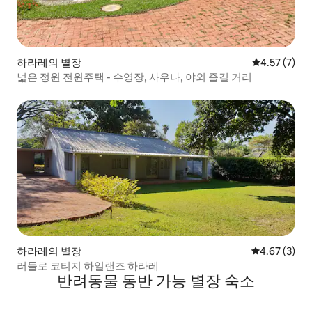
하라레의 별장
평점 4.57점(
4.57 (7)
넓은 정원 전원주택 - 수영장, 사우나, 야외 즐길 거리
하라레의 별장
평점 4.67점(
4.67 (3)
러들로 코티지 하일랜즈 하라레
반려동물 동반 가능 별장 숙소