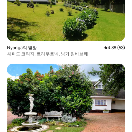
Nyanga의 별장
평점 4.38점(5
4.38 (53)
셰퍼드 코티지, 트라우트벡, 냥가 짐바브웨