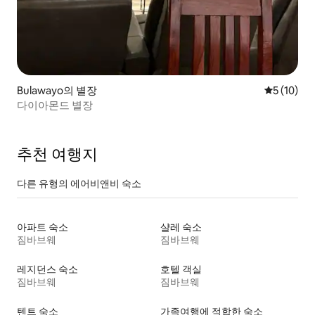
Bulawayo의 별장
평점 5점(5
5 (10)
다이아몬드 별장
추천 여행지
다른 유형의 에어비앤비 숙소
아파트 숙소
샬레 숙소
짐바브웨
짐바브웨
레지던스 숙소
호텔 객실
짐바브웨
짐바브웨
텐트 숙소
가족여행에 적합한 숙소