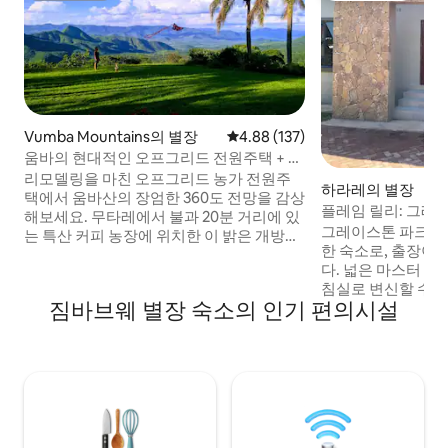
Vumba Mountains의 별장
평점 4.88점(5점 만점), 후기 137
4.88 (137)
움바의 현대적인 오프그리드 전원주택 + 멋
진 전망
리모델링을 마친 오프그리드 농가 전원주
하라레의 별장
택에서 움바산의 장엄한 360도 전망을 감상
플레임 릴리: 그레이
해보세요. 무타레에서 불과 20분 거리에 있
개짜리 별장
그레이스톤 파크에
는 특산 커피 농장에 위치한 이 밝은 개방형
한 숙소로, 출장이
전원주택은 실내/야외 생활을 진정으로 혼
다. 넓은 마스터 침실
합합니다. 위층 침대 로프트에서 별을 감상
침실로 변신할 수 
하세요. 전용 야외 샤워 시설에서 유명한 범
짐바브웨 별장 숙소의 인기 편의시설
의 마음에 쏙 드는
바 안개를 즐겨보세요. 가족 및 친구들과 함
파이, 예비 전원, 
께 베란다에서 식사를 하거나 휴식을 취하
정원, 전용 업무 공
세요. 수영장 옆에서 휴식을 취해보세요. 조
주차 공간을 즐기세요
용하고 고품질의 휴양지 또는 이스턴 하이
터테인먼트를 즐길 
랜즈를 둘러볼 수 있는 거점으로 이상적입
지까지 단 7~10분
니다.
이버시, 편리함을 
기 숙박에 적합합니