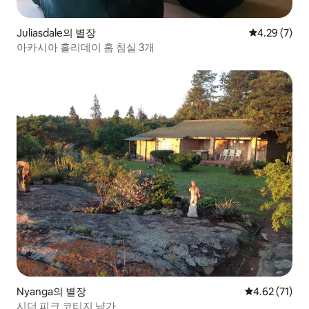
Juliasdale의 별장
평점 4.29점(
4.29 (7)
아카시아 홀리데이 홈 침실 3개
Nyanga의 별장
평점 4.62점(5
4.62 (71)
시더 피크 코티지 냥가