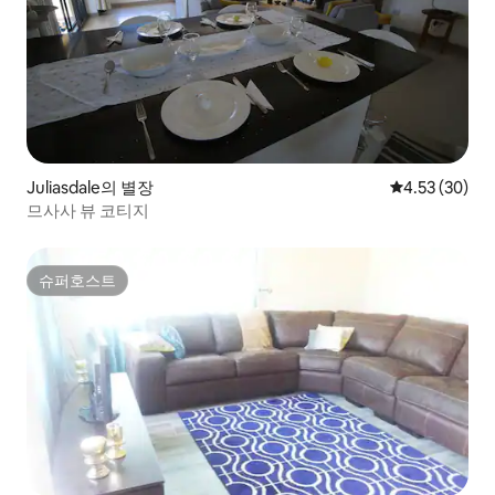
Juliasdale의 별장
평점 4.53점(5
4.53 (30)
므사사 뷰 코티지
슈퍼호스트
슈퍼호스트