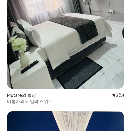
Mutare의 별장
평점 5점(
5 (5)
타통가의 테일라 스위트