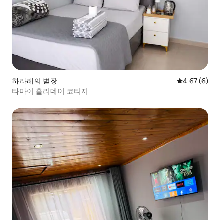
하라레의 별장
평점 4.67점(
4.67 (6)
타마이 홀리데이 코티지