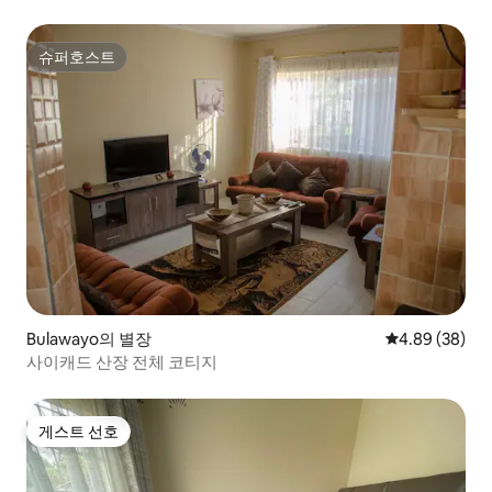
슈퍼호스트
슈퍼호스트
Bulawayo의 별장
평점 4.89점(5
4.89 (38)
사이캐드 산장 전체 코티지
게스트 선호
게스트 선호