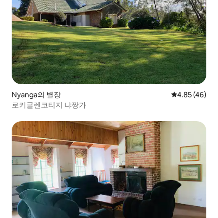
Nyanga의 별장
평점 4.85점(5
4.85 (46)
로키글렌코티지 냐짱가