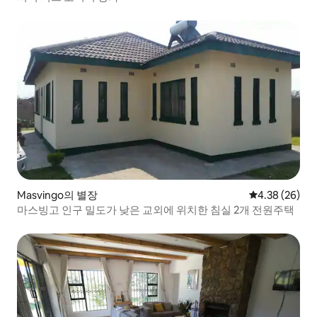
Masvingo의 별장
평점 4.38점(5
4.38 (26)
마스빙고 인구 밀도가 낮은 교외에 위치한 침실 2개 전원주택