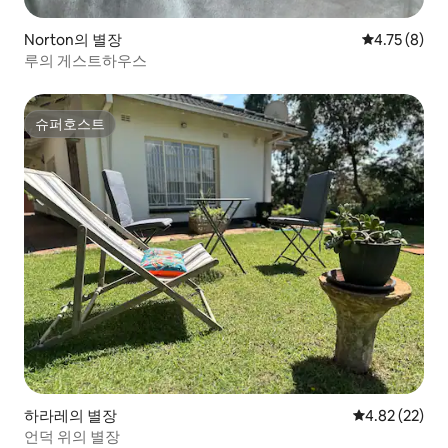
Norton의 별장
평점 4.75점(
4.75 (8)
루의 게스트하우스
슈퍼호스트
슈퍼호스트
하라레의 별장
평점 4.82점(5
4.82 (22)
언덕 위의 별장