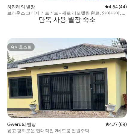
하라레의 별장
평점 4.64점(5
4.64 (44)
브라운스 코티지 리트리트 - 새로 리모델링 완료, 와이파이, 귀
단독 사용 별장 숙소
엽습니다.
슈퍼호스트
슈퍼호스트
Gweru의 별장
평점 4.77점(5
4.77 (69)
넓고 평화로운 현대적인 2베드룸 전원주택