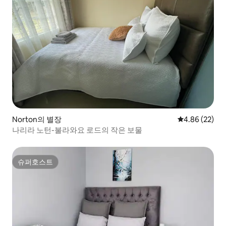
Norton의 별장
평점 4.86점(5
4.86 (22)
나리라 노턴-불라와요 로드의 작은 보물
슈퍼호스트
슈퍼호스트