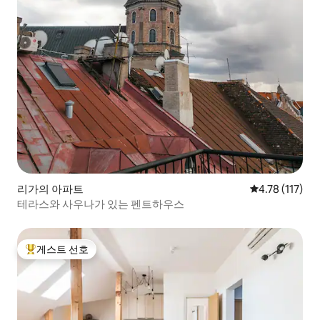
리가의 아파트
평점 4.78점(5
4.78 (117)
테라스와 사우나가 있는 펜트하우스
게스트 선호
상위 게스트 선호