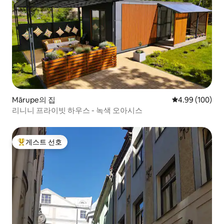
Mārupe의 집
평점 4.99점(5점
4.99 (100)
리니니 프라이빗 하우스 - 녹색 오아시스
게스트 선호
상위 게스트 선호