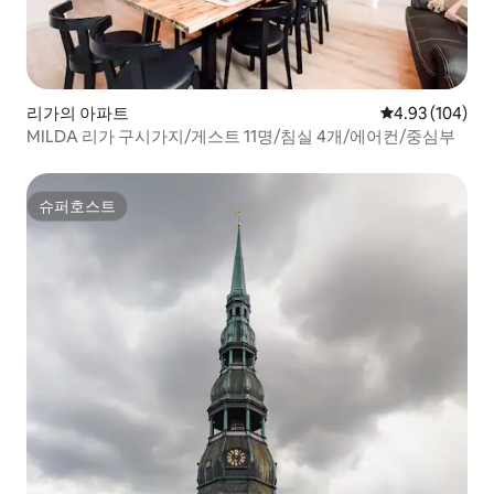
리가의 아파트
평점 4.93점(5점
4.93 (104)
MILDA 리가 구시가지/게스트 11명/침실 4개/에어컨/중심부
슈퍼호스트
슈퍼호스트