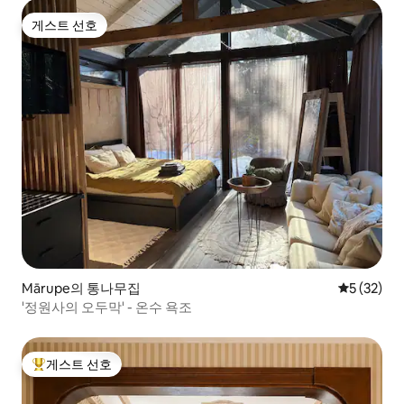
게스트 선호
게스트 선호
Mārupe의 통나무집
평점 5점(5
5 (32)
'정원사의 오두막' - 온수 욕조
게스트 선호
상위 게스트 선호