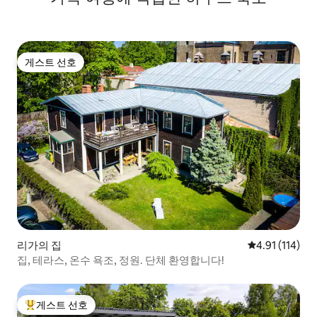
게스트 선호
게스트 선호
리가의 집
평점 4.91점(5
4.91 (114)
집, 테라스, 온수 욕조, 정원. 단체 환영합니다!
게스트 선호
상위 게스트 선호