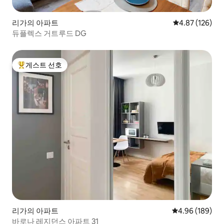
리가의 아파트
평점 4.87점(5점
4.87 (126)
듀플렉스 거트루드 DG
게스트 선호
상위 게스트 선호
리가의 아파트
평점 4.96점(5점
4.96 (189)
바로나 레지던스 아파트 31