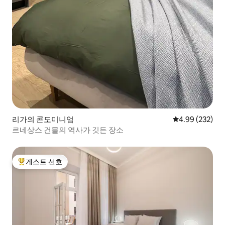
리가의 콘도미니엄
평점 4.99점(5점
4.99 (232)
르네상스 건물의 역사가 깃든 장소
게스트 선호
상위 게스트 선호