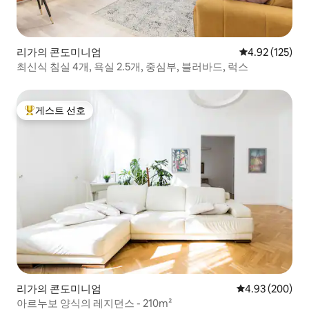
리가의 콘도미니엄
평점 4.92점(5
4.92 (125)
최신식 침실 4개, 욕실 2.5개, 중심부, 블러바드, 럭스
게스트 선호
상위 게스트 선호
리가의 콘도미니엄
평점 4.93점(5점
4.93 (200)
아르누보 양식의 레지던스 - 210m²