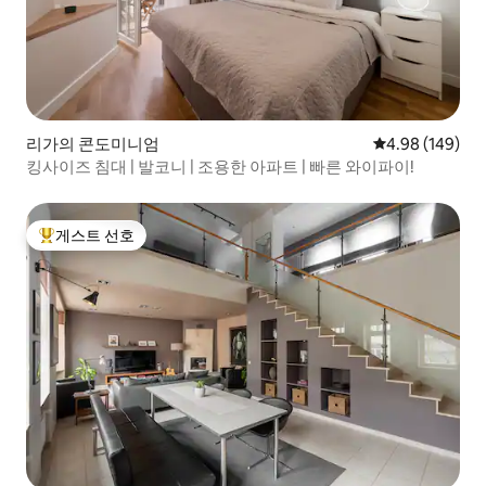
리가의 콘도미니엄
평점 4.98점(5점
4.98 (149)
킹사이즈 침대 | 발코니 | 조용한 아파트 | 빠른 와이파이!
게스트 선호
상위 게스트 선호