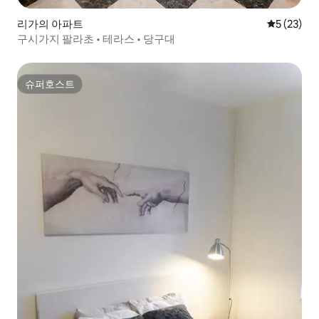
리가의 아파트
평점 5점(5
5 (23)
구시가지 팔라초 • 테라스 • 당구대
슈퍼호스트
슈퍼호스트