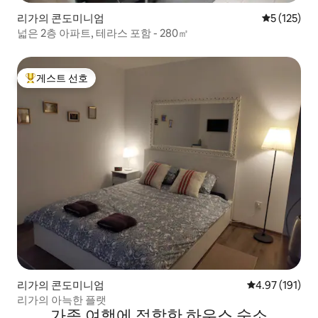
리가의 콘도미니엄
평점 5점(5점
5 (125)
넓은 2층 아파트, 테라스 포함 - 280㎡
게스트 선호
상위 게스트 선호
리가의 콘도미니엄
평점 4.97점(5
4.97 (191)
리가의 아늑한 플랫
가족 여행에 적합한 하우스 숙소