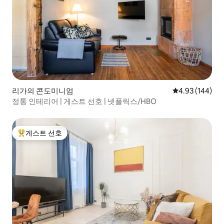
리가의 콘도미니엄
평점 4.93점(5점
4.93 (144)
정통 인테리어 | 게스트 선호 | 넷플릭스/HBO
게스트 선호
상위 게스트 선호