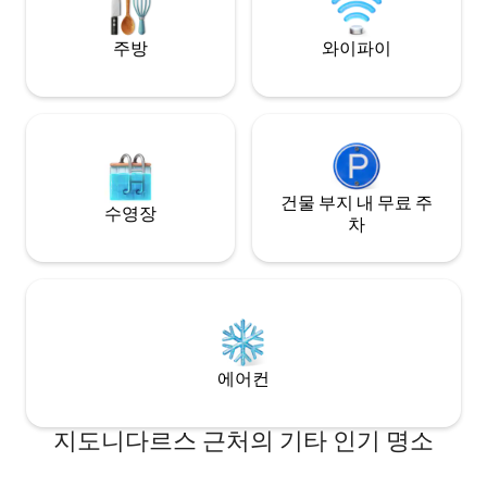
저 마시고 예약하세요. 저희가 도와드리겠
습니다. 저와 후기를 믿으세요. 회원님은 잘
주방
와이파이
알고 계십니다. 비즈니스 또는 레저 – 이곳
이 제격입니다. 멋지게 꾸며져 있으며 편안
하고 아름다운 숙박을 위해 필요한 모든 것
을 갖추고 있습니다. 시설이 완비된 주방, 편
안한 더블 침대, 세탁기, 냉장고, 업무 공간,
아름다운 공원 바로 건너편에 위치해 있습
니다. 주방과 결합된 별도의 침실과 거실이
있습니다. 매우 아늑하고 따뜻하며 깨끗합
건물 부지 내 무료 주
수영장
니다. 넓은 욕실. 두 창문 모두 거리로 나가
차
기 때문에 여름에는 도시 생활 소음이 있을
수 있습니다. 게스트가 아파트 전체를 단독
으로 이용합니다. 저와 남편 미켈리스는 전
화나 이메일을 통해 연락 가능합니다. 이곳
은 멋진 카페, 바, 레스토랑이 15분 거리에
있고 구시가지가 도보로 쾌적하게 이동할
수 있는 사랑스러운 지역입니다. 대중교통
에어컨
이 근처에 있으며, 건물 바로 옆에 멋진 지에
도다르즈 공원이 있습니다. 테르바타나 바
로나 거리를 이용해 도보로 도심으로 이동
지도니다르스 근처의 기타 인기 명소
할 수 있습니다. 가는 길에 아름다운 건축물
이 가득합니다. 미에라 거리는 도보로 10분