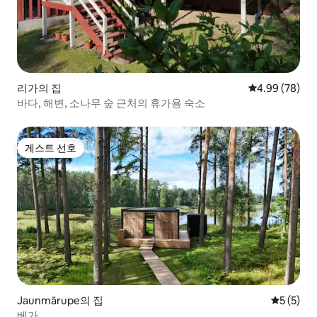
리가의 집
평점 4.99점(5
4.99 (78)
바다, 해변, 소나무 숲 근처의 휴가용 숙소
게스트 선호
게스트 선호
Jaunmārupe의 집
평점 5점(
5 (5)
베가