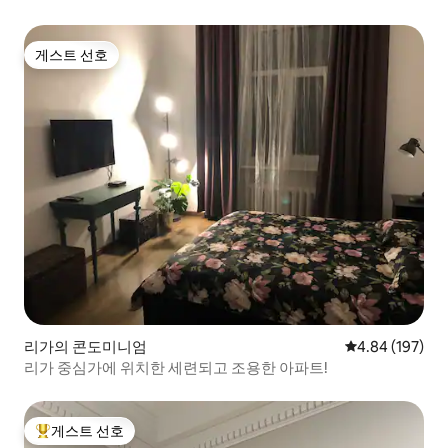
게스트 선호
게스트 선호
리가의 콘도미니엄
평점 4.84점(5점
4.84 (197)
리가 중심가에 위치한 세련되고 조용한 아파트!
게스트 선호
상위 게스트 선호