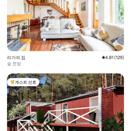
리가의 집
평점 4.81점(5
4.81 (129)
숲 전망
게스트 선호
상위 게스트 선호