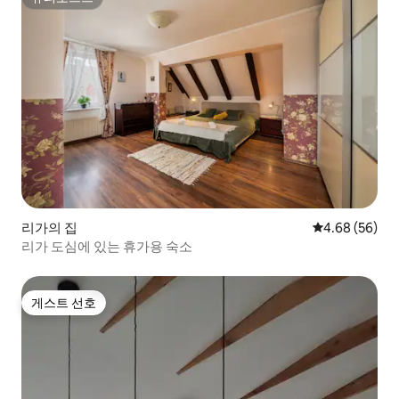
슈퍼호스트
리가의 집
평점 4.68점(5
4.68 (56)
리가 도심에 있는 휴가용 숙소
게스트 선호
게스트 선호