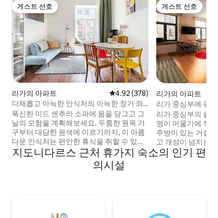
게스트 선호
게스트 선호
게스트 선호
게스트 선호
리가의 아파트
평점 4.92점(5점 만점), 후기 378
4.92 (378)
리가의 아파트
다채롭고 아늑한 안식처의 아늑한 창가 좌
리가 중심부에 위치
석에 몸을 맡기세요
푹신한 미드 센추리 소파에 몸을 담그고 그
리가 중심부의 놀라운
날의 모험을 계획해보세요. 두툼한 원목 가
명이 머물기에 적합합
구부터 대담한 원색에 이르기까지, 이 아름
주방이 있는 거실,
다운 안식처는 편안한 휴식을 취할 수 있는
고 개성이 넘치는 
지도니다르스 근처 휴가지 숙소의 인기 편
공간과 세련된 숯 타일 욕실을 갖추고 있어
과 같은 건물에 있
상쾌한 샤워를 즐길 수 있습니다. 창문이 거
있어 역사적인 매
의시설
리를 마주보고 있다는 점을 고려해 주세요.
조화를 이루고 있습
길 건너편에 공원이 있어 가끔 들어오는 도
숙박을 즐기기에 안성
시 분위기가 마음에 들지만, 절대적인 평화
술관과 리버티 기념
와 조용함이 필요한 분들은 모두 괜찮은지
리에 있습니다. 주변
확인하세요:) 저희는 종종 예약이 다 찼습니
스토랑, 바가 많습니
다. 원하시는 날짜에 예약이 가능하다면 주