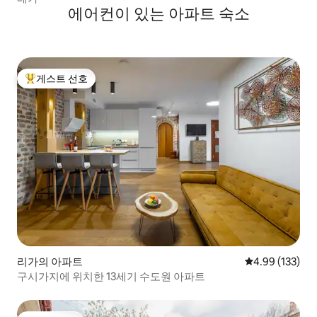
에어컨이 있는 아파트 숙소
게스트 선호
상위 게스트 선호
리가의 아파트
평점 4.99점(5점
4.99 (133)
구시가지에 위치한 13세기 수도원 아파트