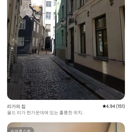
리가의 집
평점 4.94점(5
4.94 (151)
올드 리가 한가운데에 있는 훌륭한 위치.
슈퍼호스트