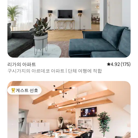
리가의 아파트
평점 4.92점(5
4.92 (175)
구시가지의 아르데코 아파트 | 단체 여행에 적합
게스트 선호
상위 게스트 선호