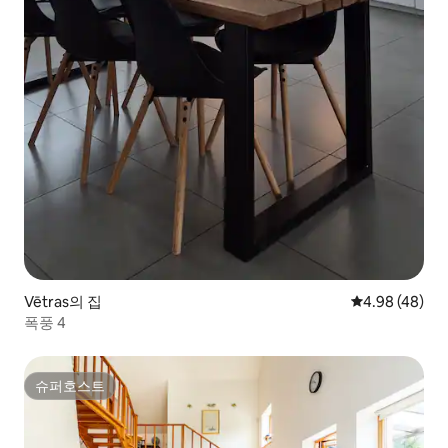
Vētras의 집
평점 4.98점(5
4.98 (48)
폭풍 4
슈퍼호스트
슈퍼호스트