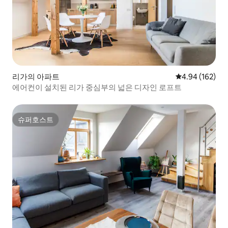
리가의 아파트
평점 4.94점(5점
4.94 (162)
에어컨이 설치된 리가 중심부의 넓은 디자인 로프트
슈퍼호스트
슈퍼호스트