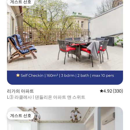
게스트 선호
게스트 선호
리가의 아파트
평점 4.92점(5점
4.92 (330)
L⓷ 라클레사 | 댄들리온 아파트 앤 스위트
게스트 선호
게스트 선호