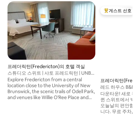
게스트 선호
상위 게스트 선호
프레더릭턴(Fredericton)의 호텔 객실
스튜디오 스위트 | 샤토 프레드릭턴 | UNB
근처
Explore Fredericton from a central
프레더릭턴(Freder
location close to the University of New
실
레드 하우스 B&B 럭
Brunswick, the scenic trails of Odell Park,
시내
다운타운! 새로 복원
and venues like Willie O’Ree Place and
퀸 스위트에서 빅
Grant-Harvey Centre. This studio suite
오늘날의 편안함과
offers extra space for relaxation, with an
니다. 무료 주차, 
upgraded layout designed for longer or
한 배려, 아침 식사를
more comfortable stays. It’s an ideal
장소는 여러분이 정
choice for guests who want both
할 수 있어 원하는 
convenience and a bit more room.
프레더릭턴이 제공하