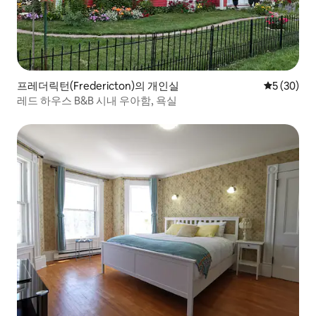
프레더릭턴(Fredericton)의 개인실
평점 5점(5
5 (30)
레드 하우스 B&B 시내 우아함, 욕실