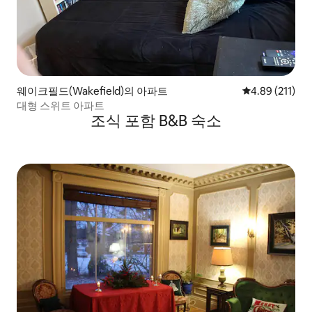
웨이크필드(Wakefield)의 아파트
평점 4.89점(5
4.89 (211)
대형 스위트 아파트
조식 포함 B&B 숙소