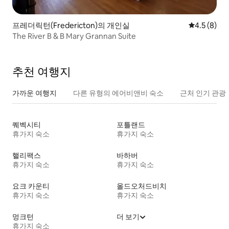
프레더릭턴(Fredericton)의 개인실
평점 4.5점(
4.5 (8)
The River B & B Mary Grannan Suite
추천 여행지
가까운 여행지
다른 유형의 에어비앤비 숙소
근처 인기 관광
퀘벡시티
포틀랜드
휴가지 숙소
휴가지 숙소
핼리팩스
바하버
휴가지 숙소
휴가지 숙소
요크 카운티
올드오처드비치
휴가지 숙소
휴가지 숙소
멍크턴
더 보기
휴가지 숙소