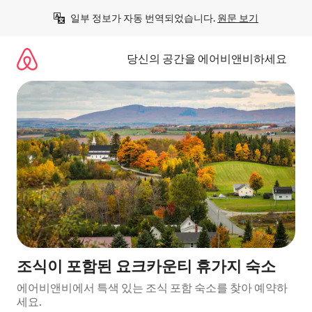
콘
일부 정보가 자동 번역되었습니다. 
원문 보기
텐
츠
로
당신의 공간을 에어비앤비하세요
바
로
가
기
조식이 포함된 요크카운티 휴가지 숙소
에어비앤비에서 특색 있는 조식 포함 숙소를 찾아 예약하
세요.