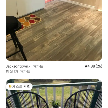
Jacksontown의 아파트
평점 4.88점(5
4.88 (26)
침실 1개 아파트
게스트 선호
상위 게스트 선호