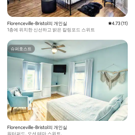
Florenceville-Bristol의 개인실
평점 4.73점(
4.73 (11)
1층에 위치한 신선하고 밝은 칼링포드 스위트
슈퍼호스트
슈퍼호스트
Florenceville-Bristol의 개인실
워터퍼드, 오션 테마 스위트.