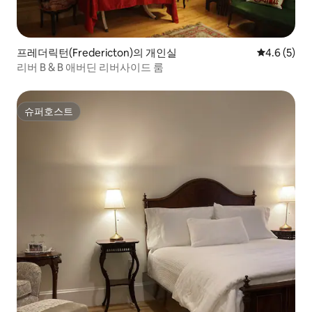
프레더릭턴(Fredericton)의 개인실
평점 4.6점(
4.6 (5)
리버 B & B 애버딘 리버사이드 룸
슈퍼호스트
슈퍼호스트