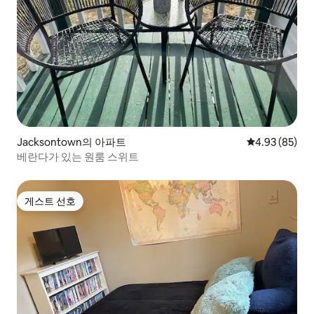
Jacksontown의 아파트
평점 4.93점(5
4.93 (85)
베란다가 있는 원룸 스위트
게스트 선호
게스트 선호