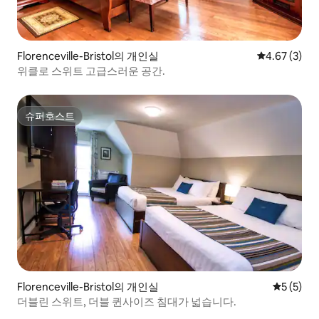
Florenceville-Bristol의 개인실
평점 4.67점(
4.67 (3)
위클로 스위트 고급스러운 공간.
슈퍼호스트
슈퍼호스트
Florenceville-Bristol의 개인실
평점 5점(
5 (5)
더블린 스위트, 더블 퀸사이즈 침대가 넓습니다.