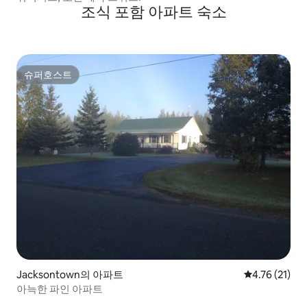
조식 포함 아파트 숙소
슈퍼호스트
슈퍼호스트
Jacksontown의 아파트
평점 4.76점(
4.76 (21)
아늑한 파인 아파트