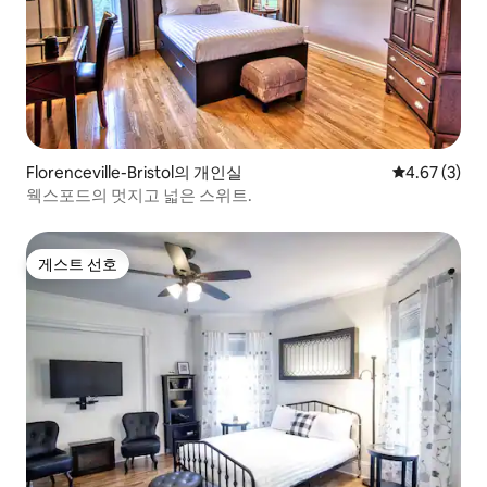
Florenceville-Bristol의 개인실
평점 4.67점(
4.67 (3)
웩스포드의 멋지고 넓은 스위트.
게스트 선호
게스트 선호