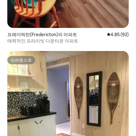
프레더릭턴(Fredericton)의 아파트
평점 4.85점(5
4.85 (92)
매력적인 프라이빗 다운타운 아파트
슈퍼호스트
슈퍼호스트