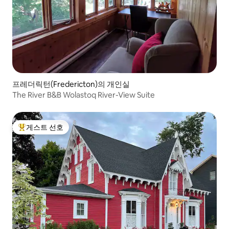
프레더릭턴(Fredericton)의 개인실
The River B&B Wolastoq River-View Suite
게스트 선호
상위 게스트 선호