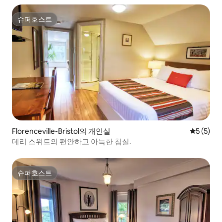
슈퍼호스트
슈퍼호스트
Florenceville-Bristol의 개인실
평점 5점(
5 (5)
데리 스위트의 편안하고 아늑한 침실.
슈퍼호스트
슈퍼호스트