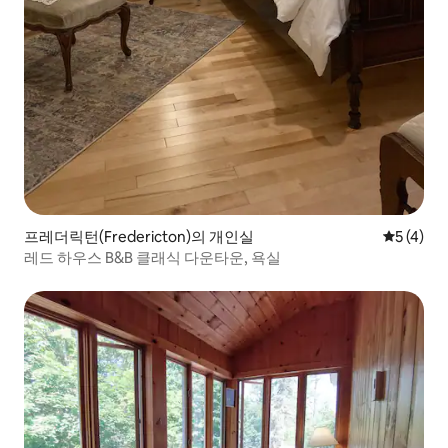
프레더릭턴(Fredericton)의 개인실
평점 5점(
5 (4)
레드 하우스 B&B 클래식 다운타운, 욕실