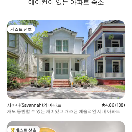
에어컨이 있는 아파트 숙소
게스트 선호
게스트 선호
사바나(Savannah)의 아파트
평점 4.86점(5점
4.86 (138)
개도 동반할 수 있는 재미있고 개조된 예술적인 시내 아파트
게스트 선호