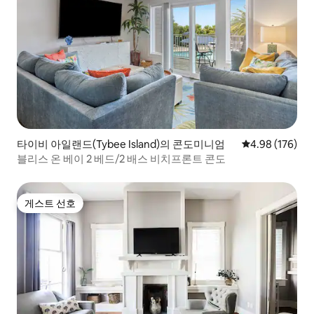
타이비 아일랜드(Tybee Island)의 콘도미니엄
평점 4.98점(5점
4.98 (176)
블리스 온 베이 2 베드/2 배스 비치프론트 콘도
게스트 선호
게스트 선호