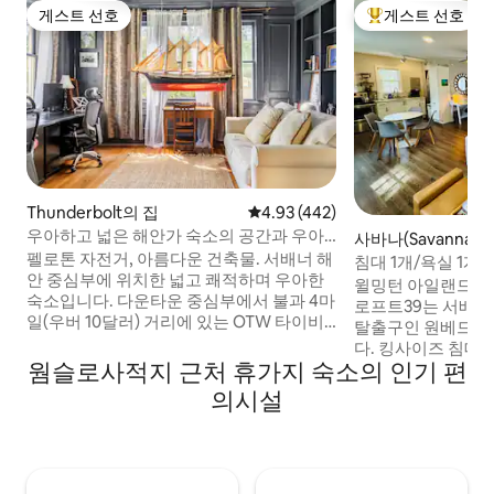
게스트 선호
게스트 선호
게스트 선호
상위 게스트 선호
Thunderbolt의 집
평점 4.93점(5점 만점), 후기 442
4.93 (442)
우아하고 넓은 해안가 숙소의 공간과 우아
사바나(Savannah
함
펠로톤 자전거, 아름다운 건축물. 서배너 해
별채
침대 1개/욕실 1개
안 중심부에 위치한 넓고 쾌적하며 우아한
포함 - 로프트39
윌밍턴 아일랜드의
숙소입니다. 다운타운 중심부에서 불과 4마
로프트39는 서배너
일(우버 10달러) 거리에 있는 OTW 타이비
탈출구인 원베드룸
에 위치한 이 숙소는 리모델링이 잘 되어 있
다. 킹사이즈 침대
으며, 높은 천장, 넓은 침실, 밝고 쾌적한 일
웜슬로사적지 근처 휴가지 숙소의 인기 편
은 전용 아파트에서
광욕실, 젠에어 가전 제품, 50인치 UHD 텔
식을 취해 보세요. 
의시설
레비전, 초고속 이로 메시 와이파이, 모든 침
트 TV 2대, 전용 
실에 있는 충전 포트 등 프리미엄 시설을 갖
된 주방, 대형 샤
추고 있습니다. 또한, 책이 가득한 도서관이
욕실, 별도의 거실
있는 대형 2인용 사무실이 있습니다.
제공됩니다! 전용 