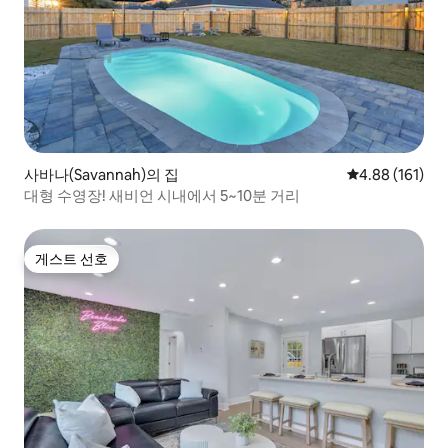
사바나(Savannah)의 집
평점 4.88점(5
4.88 (161)
대형 수영장! 새비언 시내에서 5~10분 거리
게스트 선호
게스트 선호