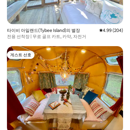
타이비 아일랜드(Tybee Island)의 별장
평점 4.99점(5점
4.99 (204)
전용 선착장 | 무료 골프 카트, 카약, 자전거
게스트 선호
게스트 선호