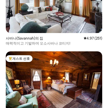
사바나(Savannah)의 집
평점 4.97점(5
4.97 (251)
매력적이고 기발하며 오소사바나 코티지!
게스트 선호
상위 게스트 선호