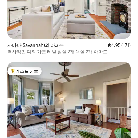
사바나(Savannah)의 아파트
평점 4.95점(5
4.95 (171)
역사적인 디의 가든 레벨 침실 2개 욕실 2개 아파트
게스트 선호
상위 게스트 선호