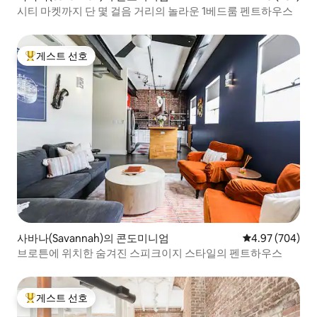
시티 마켓까지 단 몇 걸음 거리의 놀라운 1베드룸 펜트하우스
게스트 선호
상위 게스트 선호
사바나(Savannah)의 콘도미니엄
평점 4.97점(5점
4.97 (704)
브로튼에 위치한 숨겨진 스피크이지 스타일의 펜트하우스
게스트 선호
상위 게스트 선호