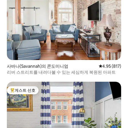
사바나(Savannah)의 콘도미니엄
평점 4.95점(5점
4.95 (817)
리버 스트리트를 내려다볼 수 있는 세심하게 복원된 아파트
게스트 선호
상위 게스트 선호