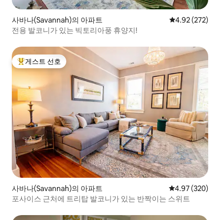
사바나(Savannah)의 아파트
평점 4.92점(5점
4.92 (272)
전용 발코니가 있는 빅토리아풍 휴양지!
게스트 선호
상위 게스트 선호
사바나(Savannah)의 아파트
평점 4.97점(5점
4.97 (320)
포사이스 근처에 트리탑 발코니가 있는 반짝이는 스위트