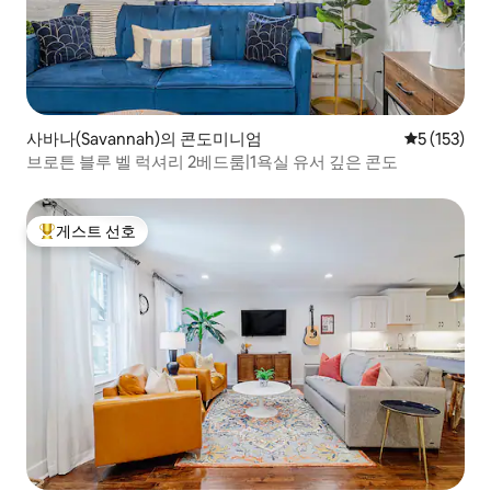
사바나(Savannah)의 콘도미니엄
평점 5점(5점
5 (153)
브로튼 블루 벨 럭셔리 2베드룸|1욕실 유서 깊은 콘도
게스트 선호
상위 게스트 선호