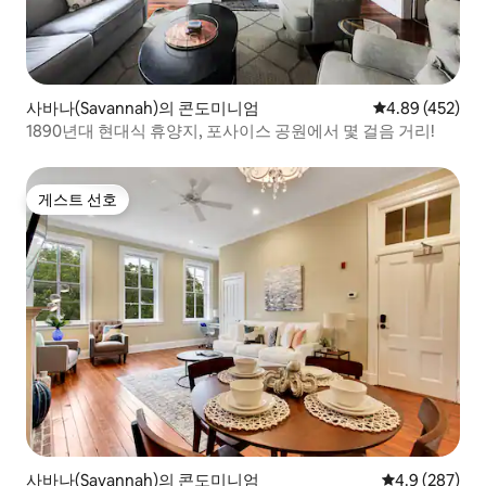
사바나(Savannah)의 콘도미니엄
평점 4.89점(5점
4.89 (452)
1890년대 현대식 휴양지, 포사이스 공원에서 몇 걸음 거리!
게스트 선호
게스트 선호
사바나(Savannah)의 콘도미니엄
평점 4.9점(5점
4.9 (287)