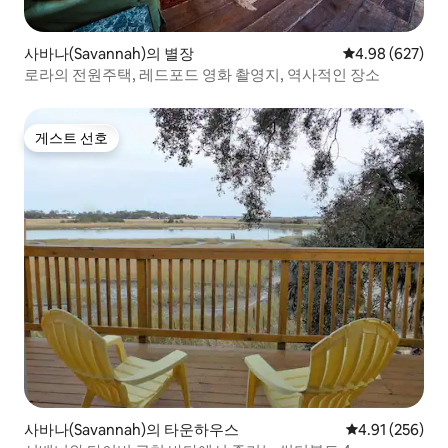
사바나(Savannah)의 별장
평점 4.98점(5점
4.98 (627)
로라의 전원주택, 레드포드 영화 촬영지, 역사적인 장소
게스트 선호
게스트 선호
사바나(Savannah)의 타운하우스
평점 4.91점(5점
4.91 (256)