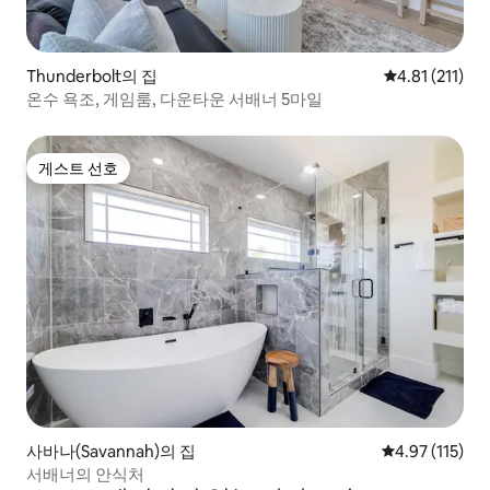
Thunderbolt의 집
평점 4.81점(5
4.81 (211)
온수 욕조, 게임룸, 다운타운 서배너 5마일
게스트 선호
게스트 선호
사바나(Savannah)의 집
평점 4.97점(5
4.97 (115)
서배너의 안식처