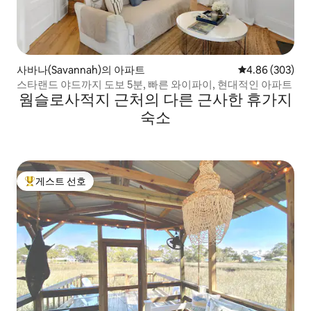
사바나(Savannah)의 아파트
평점 4.86점(5점
4.86 (303)
스타랜드 야드까지 도보 5분, 빠른 와이파이, 현대적인 아파트
웜슬로사적지 근처의 다른 근사한 휴가지
숙소
게스트 선호
상위 게스트 선호