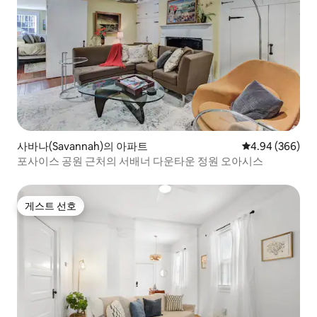
사바나(Savannah)의 아파트
평점 4.94점(5점
4.94 (366)
포사이스 공원 근처의 서배너 다운타운 정원 오아시스
게스트 선호
게스트 선호