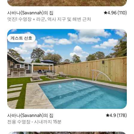
사바나(Savannah)의 집
평점 4.96점(5
4.96 (110)
멋진! 수영장 + 라군, 역사 지구 및 해변 근처
게스트 선호
게스트 선호
사바나(Savannah)의 집
평점 4.9점(5점
4.9 (178)
전용 수영장 - 시내까지 15분