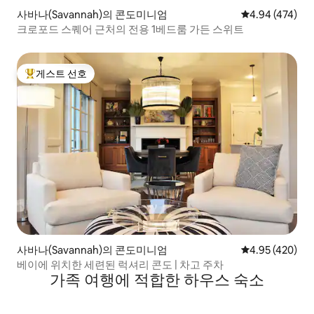
사바나(Savannah)의 콘도미니엄
평점 4.94점(5점
4.94 (474)
크로포드 스퀘어 근처의 전용 1베드룸 가든 스위트
게스트 선호
상위 게스트 선호
사바나(Savannah)의 콘도미니엄
평점 4.95점(5점
4.95 (420)
베이에 위치한 세련된 럭셔리 콘도 | 차고 주차
가족 여행에 적합한 하우스 숙소