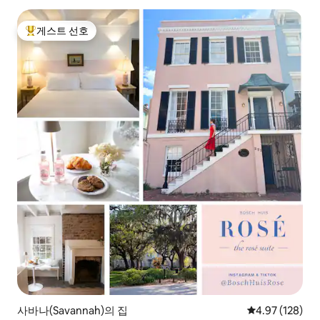
게스트 선호
상위 게스트 선호
사바나(Savannah)의 집
평점 4.97점(5점
4.97 (128)