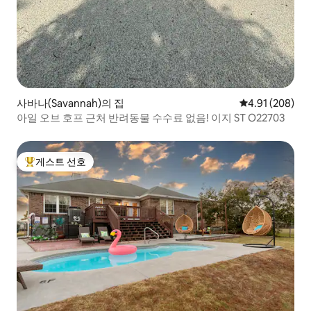
사바나(Savannah)의 집
평점 4.91점(5점
4.91 (208)
아일 오브 호프 근처 반려동물 수수료 없음! 이지 ST O22703
게스트 선호
상위 게스트 선호