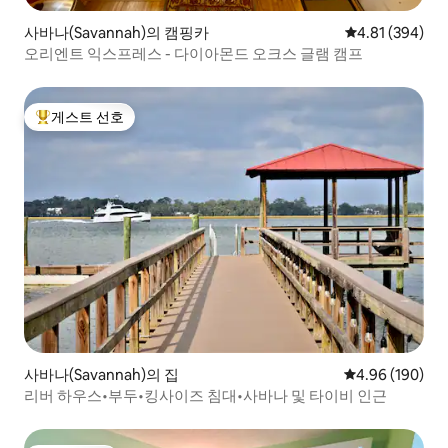
사바나(Savannah)의 캠핑카
평점 4.81점(5점
4.81 (394)
오리엔트 익스프레스 - 다이아몬드 오크스 글램 캠프
게스트 선호
상위 게스트 선호
사바나(Savannah)의 집
평점 4.96점(5점
4.96 (190)
리버 하우스•부두•킹사이즈 침대•사바나 및 타이비 인근