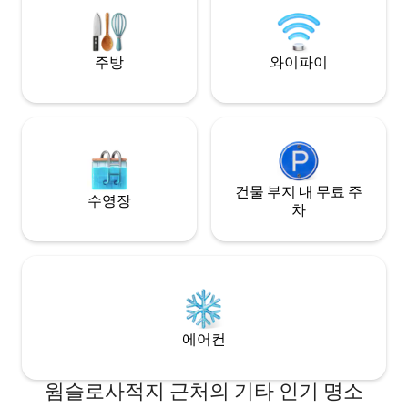
있습니다. 허가
주방
와이파이
건물 부지 내 무료 주
수영장
차
에어컨
웜슬로사적지 근처의 기타 인기 명소