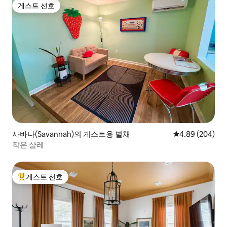
게스트 선호
게스트 선호
사바나(Savannah)의 게스트용 별채
평점 4.89점(5점
4.89 (204)
작은 샬레
게스트 선호
상위 게스트 선호