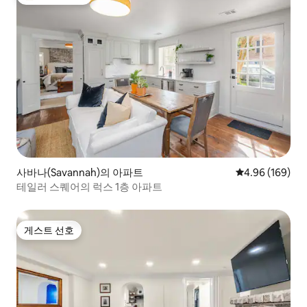
상위 게스트 선호
사바나(Savannah)의 아파트
평점 4.96점(5점
4.96 (169)
테일러 스퀘어의 럭스 1층 아파트
게스트 선호
게스트 선호