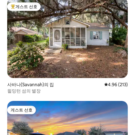
게스트 선호
상위 게스트 선호
사바나(Savannah)의 집
평점 4.96점(5점
4.96 (213)
윌밍턴 섬의 별장
게스트 선호
게스트 선호