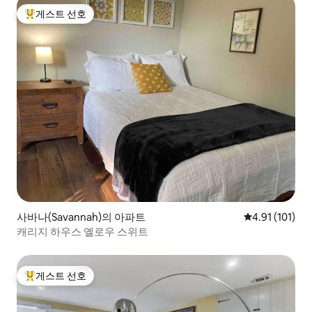
게스트 선호
상위 게스트 선호
사바나(Savannah)의 아파트
평점 4.91점(5
4.91 (101)
캐리지 하우스 옐로우 스위트
게스트 선호
상위 게스트 선호