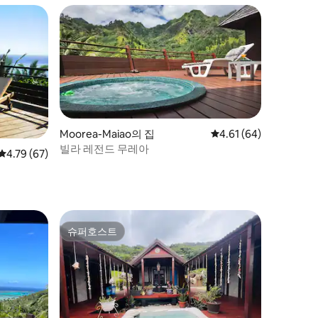
Moorea-Maiao의 집
평점 4.61점(5점 만점),
4.61 (64)
빌라 레전드 무레아
평점 4.79점(5점 만점), 후기 67개
4.79 (67)
슈퍼호스트
슈퍼호스트