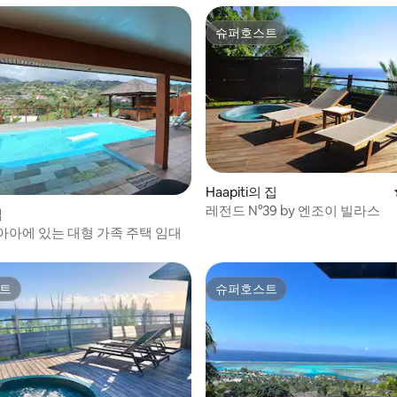
슈퍼호스트
슈퍼호스트
Haapiti의 집
레전드 N°39 by 엔조이 빌라스
집
아아에 있는 대형 가족 주택 임대
트
슈퍼호스트
트
슈퍼호스트