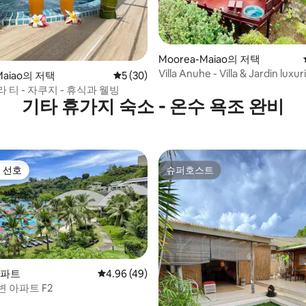
Moorea-Maiao의 저택
Villa Anuhe - Villa & Jardin luxur
 후기 37개
Maiao의 저택
평점 5점(5점 만점), 후기 30개
5 (30)
Moorea
 티 - 자쿠지 - 휴식과 웰빙
기타 휴가지 숙소 - 온수 욕조 완비
 선호
슈퍼호스트
스트 선호
슈퍼호스트
아파트
평점 4.96점(5점 만점), 후기 49개
4.96 (49)
 아파트 F2