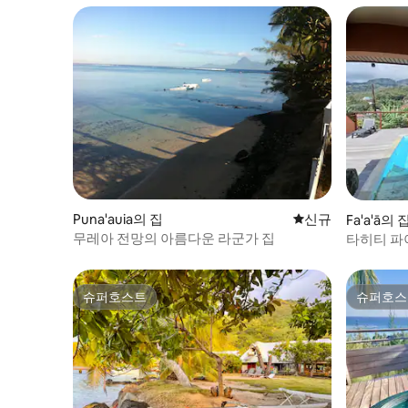
Puna'auia의 집
신규 숙소
신규
Fa'a'ā의 
무레아 전망의 아름다운 라군가 집
타히티 파
슈퍼호스트
슈퍼호스
슈퍼호스트
슈퍼호스