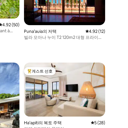
평점 4.92점(5점 만점), 후기 50개
4.92 (50)
iant à
Puna'auia의 저택
평점 4.92점(5점 만점),
4.92 (12)
빌라 모아나 누이 T2 120m2 대형 프라이빗
빌라
게스트 선호
상위 게스트 선호
Ha'apiti의 복토 주택
평점 5점(5점 만점),
5 (28)