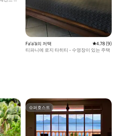
Fa'a'ā의 저택
평점 4.78점(5점 만점)
4.78 (9)
티파니에 로지 타히티 - 수영장이 있는 주택
슈퍼호스트
슈퍼호스트