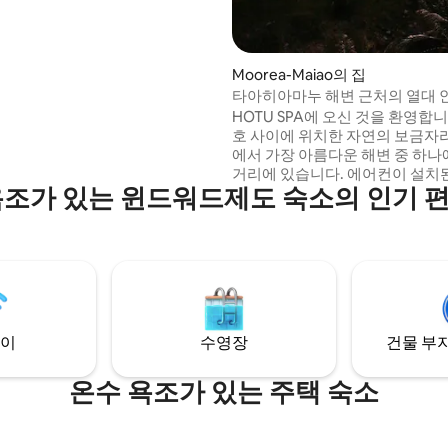
Moorea-Maiao의 집
타아히아마누 해변 근처의 열대 안
파
HOTU SPA에 오신 것을 환영합
호 사이에 위치한 자연의 보금자리
에서 가장 아름다운 해변 중 하나
거리에 있습니다. 에어컨이 설치된 🏡주택
욕조가 있는 윈드워드제도 숙소의 인기 
♨️🫧 별빛 아래 온수 스파 즐기기 
아마누 해변과 가까움 🏝️섬에서 가장 아름
다운 곳(상점 및 액티비티)을 관
상적인 북부의 위치 🌿 젠 공간 🛌킹사이즈
침대로 편안함 열대 🍍정원(제철 과일 제공)
❤️커플에게 완벽한 장소입니다.
이
수영장
건물 부지
온수 욕조가 있는 주택 숙소