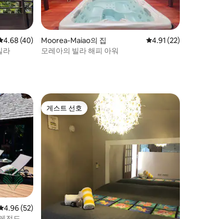
평점 4.68점(5점 만점), 후기 40개
4.68 (40)
Moorea-Maiao의 집
평점 4.91점(5점 만점),
4.91 (22)
빌라
모레아의 빌라 해피 아워
게스트 선호
게스트 선호
평점 4.96점(5점 만점), 후기 52개
4.96 (52)
 레전드 레