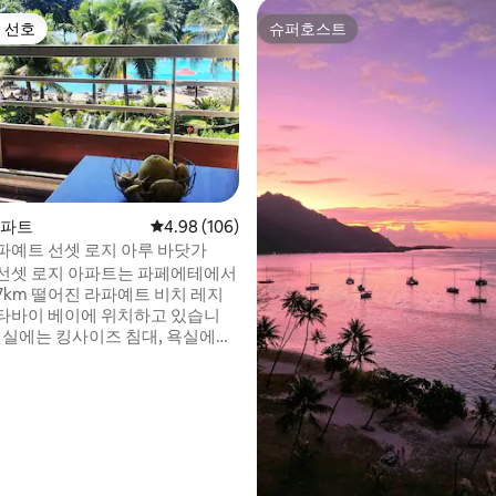
 선호
슈퍼호스트
스트 선호
슈퍼호스트
아파트
평점 4.98점(5점 만점), 후기 106개
4.98 (106)
파예트 선셋 로지 아루 바닷가
선셋 로지 아파트는 파페에테에서
7km 떨어진 라파예트 비치 레지
타바이 베이에 위치하고 있습니
후기 105개
 객실에는 킹사이즈 침대, 욕실에는
, 욕조 1개, 샤워실 1개, 화장실이
대형 응접실, 케이블 TV 및 초고
이. 수영장과 바다가 내려다보이
에 2~4인용으로 완비된 주방이 있
스트 WC. 옷장. 수영장 자쿠지 피
 2개 이용 가능, 외부에 무료 주
호 지정.