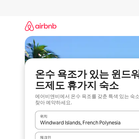
콘
텐
츠
로
바
로
가
기
온수 욕조가 있는 윈드
드제도 휴가지 숙소
에어비앤비에서 온수 욕조를 갖춘 특색 있는 숙
찾아 예약하세요.
위치
결과가 나오면 위·아래 화살표 키를 사용하거나 터치
체크인