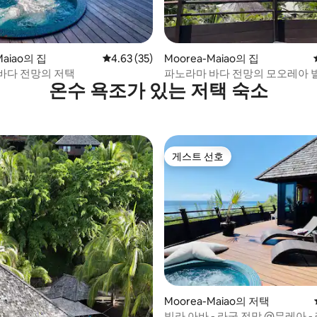
 후기 95개
Maiao의 집
평점 4.63점(5점 만점), 후기 35개
4.63 (35)
Moorea-Maiao의 집
바다 전망의 저택
파노라마 바다 전망의 모오레아 
온수 욕조가 있는 저택 숙소
게스트 선호
게스트 선호
 후기 82개
Moorea-Maiao의 저택
빌라 아바 - 라군 전망 @무레아 -