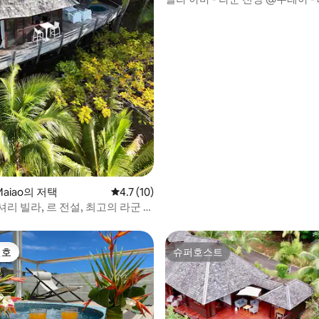
지던스
Maiao의 저택
평점 4.7점(5점 만점), 후기 10개
4.7 (10)
리 빌라, 르 전설, 최고의 라군 전
선호
슈퍼호스트
선호
슈퍼호스트