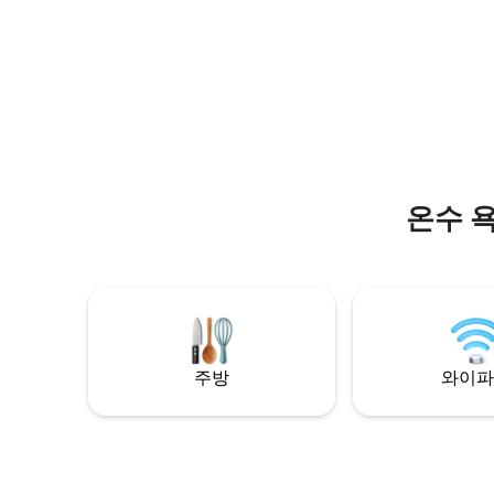
une terrasse verdoyante, un jardin
paisible et un spa relaxant sous les
étoiles. Chaque détail est conçu pour
rendre votre séjour inoubliable. Nous
avons hâte de vous accueillir dans notre
petit coin de paradis tahitien.
온수 
주방
와이파