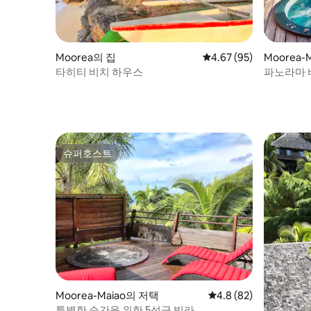
Moorea의 집
평점 4.67점(5점 만점),
4.67 (95)
Moorea-
타히티 비치 하우스
파노라마 
슈퍼호스트
슈퍼호스트
Moorea-Maiao의 저택
평점 4.8점(5점 만점),
4.8 (82)
특별한 순간을 위한 5성급 빌라.