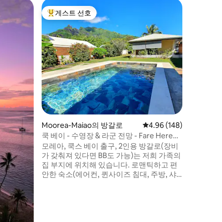
Moorea
게스트 선호
게스트
상위 게스트 선호
상위 게
무레아 스
소
로맨틱, 1
타히티섬의
실과 레인
거울 수영장
주차장, 
편의시설 
파이, 스
머신, 피트
완전한 프
- 100%
Moorea-Maiao의 방갈로
평점 4.96점(5점 만점), 
4.96 (148)
쿡 베이 - 수영장 & 라군 전망 - Fare Here
Moz
모레아, 쿡스 베이 출구, 2인용 방갈로(장비
가 갖춰져 있다면 BB도 가능)는 저희 가족의
집 부지에 위치해 있습니다. 로맨틱하고 편
안한 숙소(에어컨, 퀸사이즈 침대, 주방, 샤
워실, 화장실, 전용 테라스)로 라군 전망과
공용 공간(열대 정원, 수영장 및 바비큐 공
간)을 감상할 수 있습니다. 원하시면 저희 가
족과 슈퍼 반려견과 함께 좋은 계획, 팁, 순간
을 기꺼이 공유해 드리겠습니다. 전용 테라