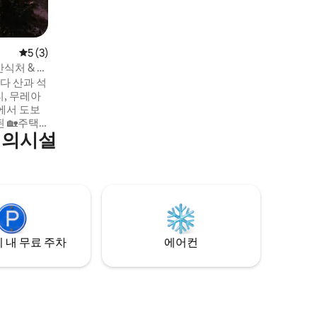
스에서 버블 스파 옵션을 이용하실 수 있습
니다.
평점 5점(5점 만점), 후기 3개
5 (3)
식처 & 스
니다 산과 석
, 무레아
에서 도보
편의시설
🏖️ 타아히
광하기에 이
 내 무료 주차
에어컨