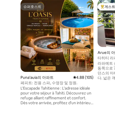
슈퍼호스트
게스트
슈퍼호스트
상위 게
Arue의 
타히티 라
라파예트 
동쪽으로 
던스의 마
Puna'auia의 아파트
평점 4.88점(5점 만점), 
4.88 (105)
다. 넓은
페피트: 전용 스파, 수영장 및 정원.
세면대 2개
있습니다. 
L'Escapade Tahitienne : L'adresse idéale
속 와이파
pour votre séjour à Tahiti. Découvrez un
는 테라스
refuge alliant raffinement et confort.
습니다. 게
Dès votre arrivée, profitez d'un intérieur
트니스 함맘
climatisé, pensé pour votre bien-être.
차장 및 번
Détendez-vous dans notre oasis privée :