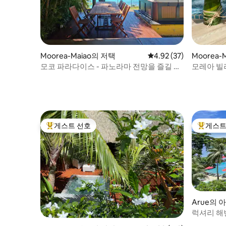
Moorea-Maiao의 저택
평점 4.92점(5점 만점),
4.92 (37)
Moorea-
모코 파라다이스 - 파노라마 전망을 즐길 수
모레아 빌라
있는 평화로운 빌라
게스트 선호
게스트
상위 게스트 선호
상위 게
Arue의 
럭셔리 해변