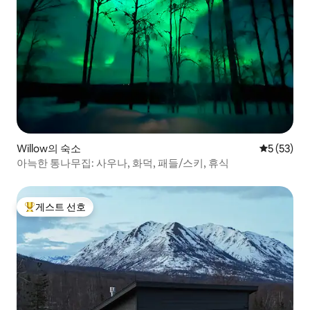
Willow의 숙소
평점 5점(5
5 (53)
아늑한 통나무집: 사우나, 화덕, 패들/스키, 휴식
게스트 선호
상위 게스트 선호