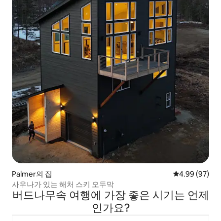
Palmer의 집
평점 4.99점(5
4.99 (97)
사우나가 있는 해처 스키 오두막
버드나무속 여행에 가장 좋은 시기는 언제
인가요?