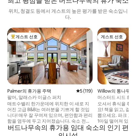
최고 평점을 받은 버드나무속의 휴가 숙소
위치, 청결도 등에서 게스트의 높은 평가를 받은 숙소입니
다.
게스트 선호
게스트 선호
상위 게스트 선호
게스트 선호
Palmer의 휴가용 주택
평점 5점(5점 만점), 후기 119
5 (119)
Willow의 통나무집
팔머, 알래스카 이글스 퍼치
머스터드 시드 휴
매트수밸리 한가운데에 위치한 이 새로 지
오셔서 휴식을 취하
어진 고급 B&B는 여러분을 기쁘게 할 것입
요! 책을 읽고, 걸으
니다! 매우 잘 꾸며져 있으며, 편안함과 편리
뽑으세요. 파크 고
함을 염두에 두고 지어졌습니다. 숙소 전체
1마일 떨어져 있습
버드나무속의 휴가용 임대 숙소의 인기 편
에서 볼 수 있는 세심한 배려에 감사하게 될
에 위치하고 있으며
것입니다. 저희는 청결함에 대해서도 자부
이디타로드 개 썰매
의시설