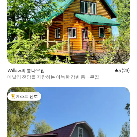
Willow의 통나무집
평점 5점(5
5 (23)
데날리 전망을 자랑하는 아늑한 강변 통나무집
게스트 선호
상위 게스트 선호