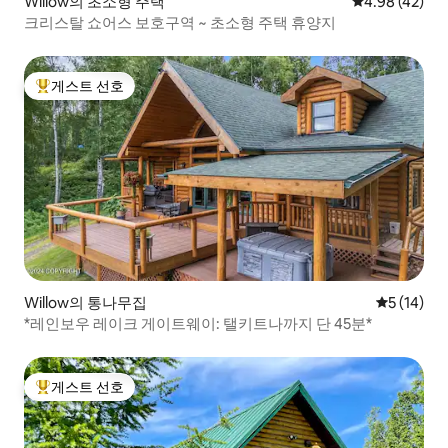
Willow의 초소형 주택
평점 4.98점(5
4.98 (42)
크리스탈 쇼어스 보호구역 ~ 초소형 주택 휴양지
게스트 선호
상위 게스트 선호
Willow의 통나무집
평점 5점(5
5 (14)
*레인보우 레이크 게이트웨이: 탤키트나까지 단 45분*
게스트 선호
상위 게스트 선호