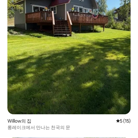
Willow의 집
평점 5점(5
5 (15)
롱레이크에서 만나는 천국의 문