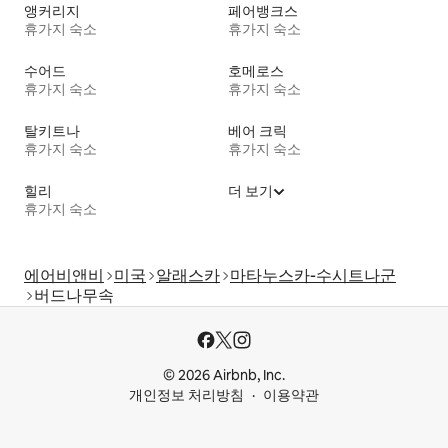
앵커리지
페어뱅크스
휴가지 숙소
휴가지 숙소
수어드
호메로스
휴가지 숙소
휴가지 숙소
탈키트나
베어 크릭
휴가지 숙소
휴가지 숙소
힐리
더 보기
휴가지 숙소
에어비앤비
미국
알래스카
마타누스카-수시트나군
버드나무속
© 2026 Airbnb, Inc.
개인정보 처리방침
이용약관