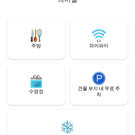
심을 가지고 있습니다! 모든 창문과 데크에
점에 가깝습니다. 
서 바라보는 놀라운 산악 풍경은 경외심을
리 스키, 개 썰매 
느끼게 합니다! 건물 모퉁이에 있는 커다란
윌로우 호수에서 카약
나무에 독수리가 서식하는 경우가 많습니
에는 여러 낚시 장소
다! 한밤중의 태양이 내리쬐는 이글스 퍼치
윌로우 크리크. 주유소
(The Eagles Perch) 에서 게스트로 오세요!
년 내내 훌륭한 장소
주방
와이파이
건물 부지 내 무료 주
수영장
차