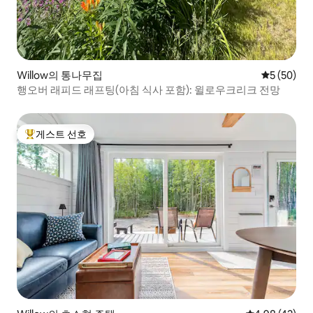
Willow의 통나무집
평점 5점(5
5 (50)
행오버 래피드 래프팅(아침 식사 포함): 윌로우크리크 전망
게스트 선호
상위 게스트 선호