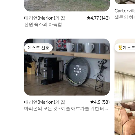
Cartervi
셸튼의 하이
매리언(Marion)의 집
평점 4.77점(5점 만점), 
4.77 (142)
욕실 1개
전원 숙소의 아늑함
게스트 선호
게스트
게스트 선호
상위 게
매리언(Marion)의 집
평점 4.9점(5점 만점),
4.9 (58)
마리온의 모든 것 - 예술 애호가를 위한 테마
3br 휴양지