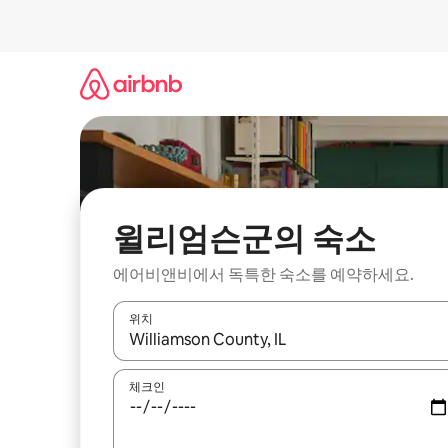
콘
텐
츠
로
바
로
가
기
윌리엄슨군의 숙소
에어비앤비에서 독특한 숙소를 예약하세요.
위치
결과가 나오면 위·아래 화살표 키를 사용하거나 터치
체크인