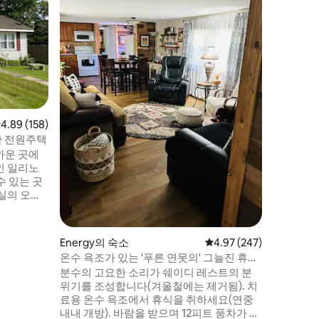
뒷마당에서
가 내려
요. 파티오에 앉아 해가 지는 모습을 감상하
며 조용하
1/4마일
있습니다. 나무가 우거진 산책로에서 자
속 산책을 즐겨보세
현지 패밀
즐겨보세요. 거대한 참나무의 그
점 4.89점(5점 만점), 후기 158개
4.89 (158)
야외 활동을
운 매리언
한 전원주택
일 거리에
까운 곳에
인 일리노
수 있는 곳
 미드 센
퀸사이즈 침
Energy의 숙소
평점 4.97점(5점 만점), 
4.97 (247)
온수 욕조가 있는 '푸른 연못의' 그늘진 휴식
아침 커피를
공간
분수의 고요한 소리가 쉐이디 레스트의 분
하는 포드
위기를 조성합니다(겨울철에는 제거됨). 치
마당과 게
료용 온수 욕조에서 휴식을 취하세요(연중
내내 개방). 바람을 받으며 12피트 풍차가 돌