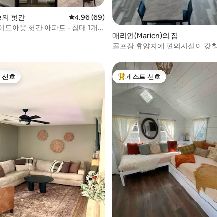
lle의 헛간
평점 4.96점(5점 만점), 후기 69개
4.96 (69)
드아웃 헛간 아파트 - 침대 1개/
후기 142개
매리언(Marion)의 집
골프장 휴양지에 편의시설이 갖
다!
 선호
게스트 선호
스트 선호
상위 게스트 선호
 후기 58개