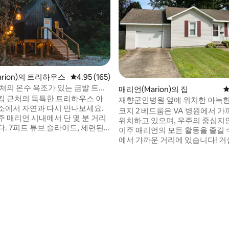
rion)의 트리하우스
평점 4.95점(5점 만점), 후기 165개
4.95 (165)
근처의 온수 욕조가 있는 금발 트리
매리언(Marion)의 집
평
킹 근처의 독특한 트리하우스 아
재향군인병원 옆에 위치한 아늑
소에서 자연과 다시 만나보세요.
코지 2 베드룸은 VA 병원에서 가
주 매리언 시내에서 단 몇 분 거리
위치하고 있으며, 우주의 중심지
. 7피트 튜브 슬라이드, 세련된
이주 매리언의 모든 활동을 즐길 
관, 천연 우드 톤과 조명을 갖추고
에서 가까운 거리에 있습니다! 거실의 오리
The Blonde는 작고 강력하며 쾌
지널 하드우드 바닥과 전체적으로
디오 느낌을 주지만 풀사이즈 숙
추리 모던 인테리어. 침실 2개, 
 필수품이 가득합니다. 이 숙소에
대 2개, 모든 침구 제공. 전자레인지, 스토브,
후기 102개
자연 산책로도 포함되어 있습니다!
냉장고가 완비된 주방. 바 스툴 2개가 있는
생 동물을 구경하고 일리노이 남
식사 공간. 듀얼 커피 메이커로 
할 준비를 하세요! 저희 트리하우
즐기세요. 냄비를 만들거나 좋아
 한적한 곳에 있지만 같은 부지에 있
를 사용하세요. 울타리가 있는 뒷
스트를 위한 차고 1개.