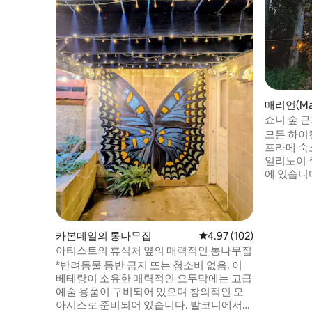
매리언(Ma
쇼니 숲 
하우스
모든 하이
프라메 숙
일리노이 
에 있습니다
검은색 외
있습니다. 
적한 스튜
소의 모든
카본데일의 통나무집
평점 4.97점(5점 만점), 
4.97 (102)
는 자체 
아티스트의 휴식처 옆의 매력적인 통나무집
다양한 야
*반려동물 동반 금지 또는 청소비 없음. 이
부를 탐험
베테랑이 소유한 매력적인 오두막에는 고급
스 2곳은
예술 용품이 구비되어 있으며 창의적인 오
습니다!
아시스로 준비되어 있습니다. 발코니에서