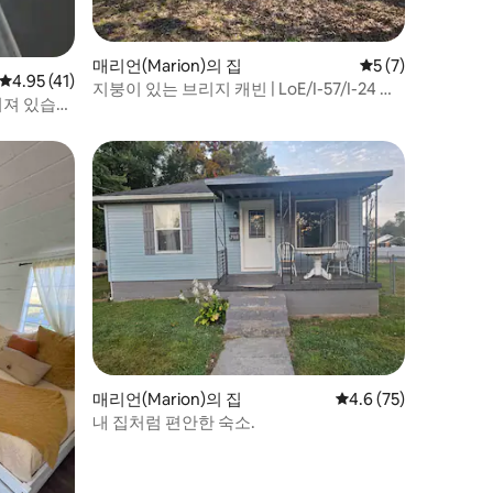
매리언(Marion)의 집
평점 5점(5점 만점)
5 (7)
평점 4.95점(5점 만점), 후기 41개
4.95 (41)
지붕이 있는 브리지 캐빈 | LoE/I-57/I-24 근
춰져 있습니
처 75에이커
매리언(Marion)의 집
평점 4.6점(5점 만점),
4.6 (75)
내 집처럼 편안한 숙소.