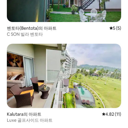
벤토타(Bentota)의 아파트
평점 5점(
5 (5)
C SON 빌라 벤토타
Kalutara의 아파트
평점 4.82점(
4.82 (11)
Luxe 골프사이드 아파트