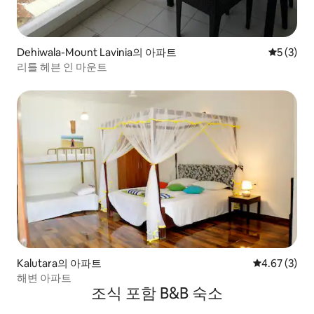
Dehiwala-Mount Lavinia의 아파트
평점 5점(
5 (3)
리틀 헤븐 인 마운트
Kalutara의 아파트
평점 4.67점(
4.67 (3)
해변 아파트
조식 포함 B&B 숙소