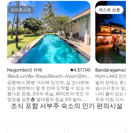
슈퍼호스트
게스트 선호
슈퍼호스트
게스트 선호
Negombo의 저택
평점 4.57점(5점 만점), 후기 14
4.57 (14)
Bandaragama의 
3BedLuxVilla~Steps2Beach~A'port20min~AC~Pool~G
MyH-LAKE 전면 
'den
식
공항에서 20분 거리에 있으며, 길 건너편에
빌라 전체는 호스트
있는 해변에서 몇 초 만에 도착할 수 있는 아
습니다! 호수 앞, 현대적이고 넓으며, 인피
름다운 정원, 3개의 욕실, 40피트의 멋진 수
니티 풀이 있는 맨션,
영장을 갖춘🏠 열대풍의 침실 3개 빌라. 가
무료 아침 식사. 빌라는 필베이 워터파크/고
조식 포함 서부주 숙소의 인기 편의시설
족, 신선한 열대 분위기를 찾는 그룹에게 완
카트 센터에서 5분, 
벽합니다. ▶ 하이라이트: ✧ 퀸사이즈 침대
분 거리에 있습니다..
와 긴 아기 침대가 있는 넓은 마스터룸과 욕
급 해변은 차로 1시
실 욕실이 있는✧ 에어컨 두 개의 더블룸 그
다. 빌라에서 모든 식사를 주문하고 다른 방
늘 아래✧ 40피트 수영장 ✧ 해변까지 단 몇
문 게스트를 즐겁게 할 