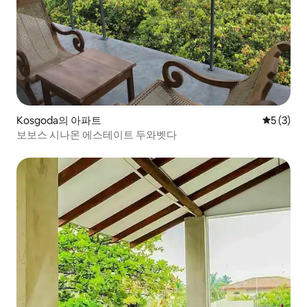
Kosgoda의 아파트
평점 5점(
5 (3)
보보스 시나몬 에스테이트 두와벳다