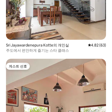
Sri Jayawardenepura Kotte의 개인실
평점 4.82점(5
4.82 (63)
주도에서 편안하게 즐기는 스타 클래스
게스트 선호
게스트 선호