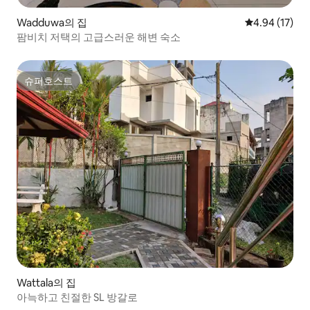
Wadduwa의 집
평점 4.94점(5
4.94 (17)
팜비치 저택의 고급스러운 해변 숙소
슈퍼호스트
슈퍼호스트
Wattala의 집
아늑하고 친절한 SL 방갈로