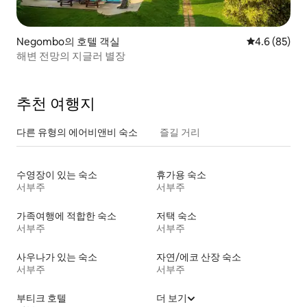
Negombo의 호텔 객실
평점 4.6점(5
4.6 (85)
해변 전망의 지글러 별장
추천 여행지
다른 유형의 에어비앤비 숙소
즐길 거리
수영장이 있는 숙소
휴가용 숙소
서부주
서부주
가족여행에 적합한 숙소
저택 숙소
서부주
서부주
사우나가 있는 숙소
자연/에코 산장 숙소
서부주
서부주
부티크 호텔
더 보기