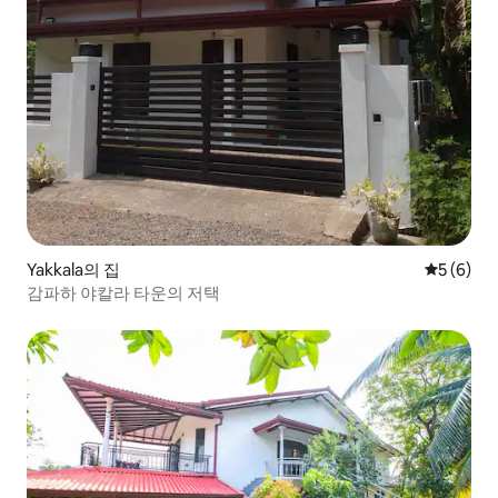
Yakkala의 집
평점 5점(
5 (6)
감파하 야칼라 타운의 저택