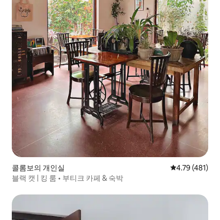
콜롬보의 개인실
평점 4.79점(5
4.79 (481)
블랙 캣 | 킹 룸 • 부티크 카페 & 숙박