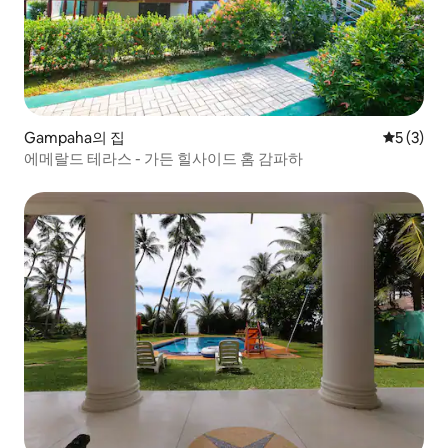
Gampaha의 집
평점 5점(
5 (3)
에메랄드 테라스 - 가든 힐사이드 홈 감파하