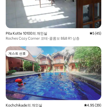
Pita Kotte 10100의 개인실
평점 5점(5
5 (45)
Roches Cozy Corner 코테-콜롬보 B&B R1 상층
게스트 선호
게스트 선호
Kochchikade의 개인실
평점 4.95점(5
4.95 (39)