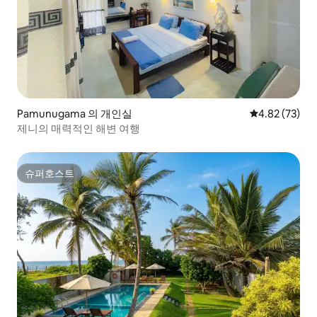
Pamunugama 의 개인실
평점 4.82점(5
4.82 (73)
제니의 매력적인 해변 여행
슈퍼호스트
슈퍼호스트