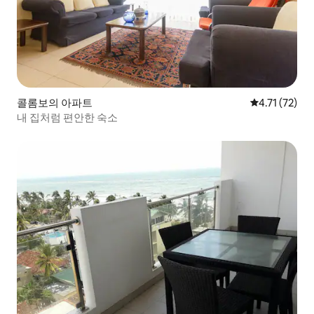
콜롬보의 아파트
평점 4.71점(
4.71 (72)
내 집처럼 편안한 숙소