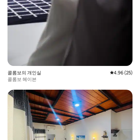
콜롬보의 개인실
평점 4.96점(5
4.96 (25)
콜롬보 헤이븐