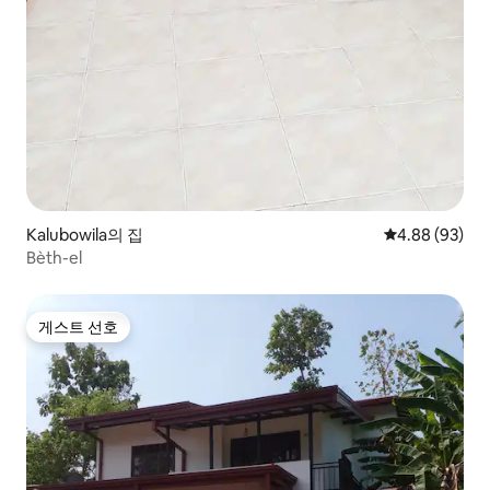
Kalubowila의 집
평점 4.88점(5
4.88 (93)
Bèth-el
게스트 선호
게스트 선호