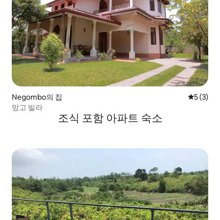
Negombo의 집
평점 5점(
5 (3)
망고 빌라
조식 포함 아파트 숙소